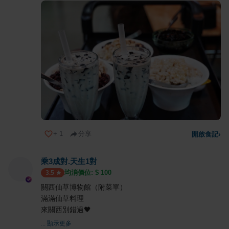
+
1
分享
開啟食記
›
乘3成對.天生1對
均消價位: $
100
3.5
關西仙草博物館（附菜單）
滿滿仙草料理
來關西別錯過🖤
... 顯示更多