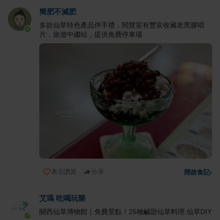
簡肥不減肥
多款仙草特色產品伴手禮，閱覽室有豐富收藏老黑膠唱
片，旅遊中繼站，提供免費停車場
表示讚賞
分享
開啟食記
›
艾瑪 吃喝玩樂
關西仙草博物館｜免費景點！25種鹹甜仙草料理.仙草DIY