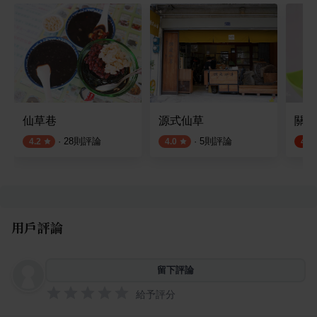
仙草巷
源式仙草
關西
·
28
則評論
·
5
則評論
4.2
4.0
4.5
用戶評論
留下評論
給予評分