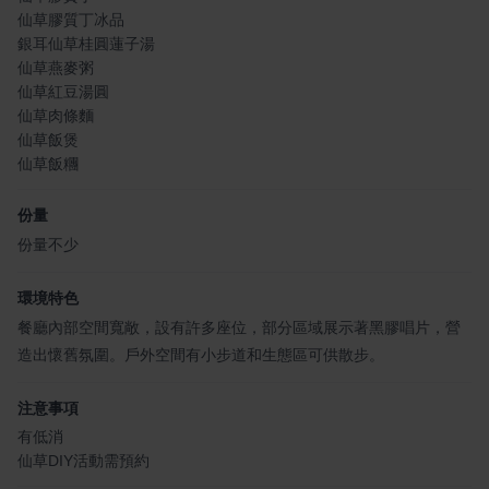
仙草膠質丁冰品
銀耳仙草桂圓蓮子湯
仙草燕麥粥
仙草紅豆湯圓
仙草肉條麵
仙草飯煲
仙草飯糰
份量
份量不少
環境特色
餐廳內部空間寬敞，設有許多座位，部分區域展示著黑膠唱片，營
造出懷舊氛圍。戶外空間有小步道和生態區可供散步。
注意事項
有低消
仙草DIY活動需預約