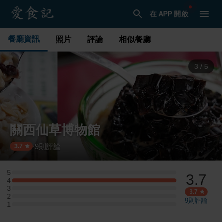
在 APP 開啟
餐廳資訊
照片
評論
相似餐廳
3
/
5
關西仙草博物館
9
則評論
·
3.7
5
3.7
5 星：0 則評論
4
4 星：3 則評論
3
3 星：0 則評論
3.7
2
2 星：0 則評論
9
則評論
1
1 星：0 則評論