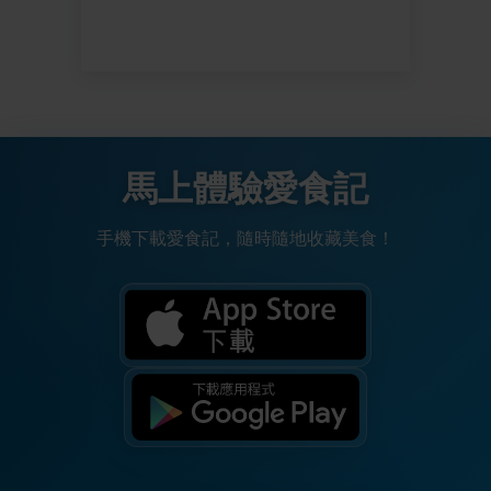
馬上體驗愛食記
手機下載愛食記，隨時隨地收藏美食！