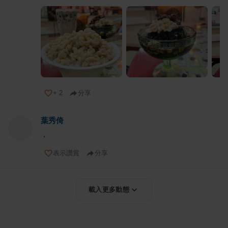
+
2
分享
葉秀倚
，
表示讚賞
分享
載入更多動態