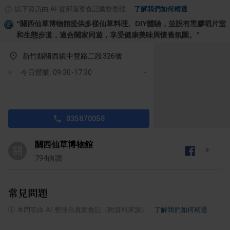
以下資訊由 AI 從部落客食記彙整整理
·
了解我們如何精選
“
關西仙草博物館提供多樣仙草料理、DIY體驗，並設有黑膠唱片室
和生態步道，適合闔家同遊，享受健康美味與懷舊氛圍。
”
新竹縣關西鎮中豐路二段326號
今日營業: 09:30-17:30
035870058
關西仙草博物館
關
794
個讚
常見問題
ⓘ
本問答由 AI 整理自真實食記（附資料來源）
·
了解我們如何精選