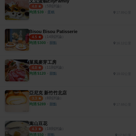
艾立蛋糕EllyFamily
（
5
則評論）
4.0
均消 $
39
・
蛋糕
17.89公里
Bisou Bisou Patisserie
（
14
則評論）
4.5
均消 $
300
・
甜點
16.12公里
菓風麥芽工房
（
11
則評論）
4.0
均消 $
120
・
甜點
19.02公里
亞尼克 新竹竹北店
（
8
則評論）
3.3
均消 $
289
・
甜點
17.68公里
嵩山豆花
（
18
則評論）
4.3
均消 $
50
・
甜點
17.9公里