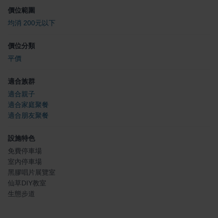
價位範圍
均消 200元以下
價位分類
平價
適合族群
適合親子
適合家庭聚餐
適合朋友聚餐
設施特色
免費停車場
室內停車場
黑膠唱片展覽室
仙草DIY教室
生態步道