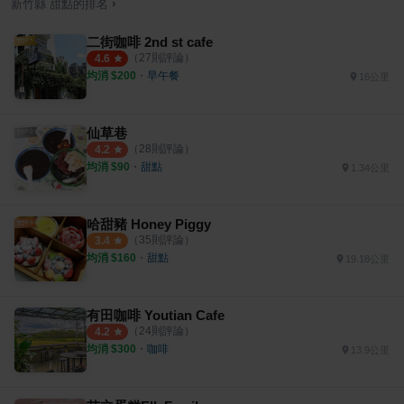
›
新竹縣
甜點
的排名
二街咖啡 2nd st cafe
（
27
則評論）
4.6
均消 $
200
・
早午餐
16公里
仙草巷
（
28
則評論）
4.2
均消 $
90
・
甜點
1.34公里
哈甜豬 Honey Piggy
（
35
則評論）
3.4
均消 $
160
・
甜點
19.18公里
有田咖啡 Youtian Cafe
（
24
則評論）
4.2
均消 $
300
・
咖啡
13.9公里