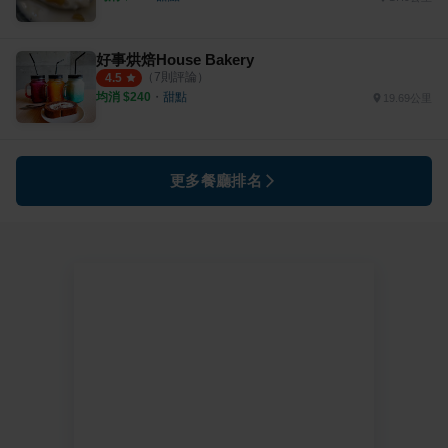
好事烘焙House Bakery
（
7
則評論）
4.5
均消 $
240
・
甜點
19.69公里
更多餐廳排名