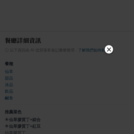
餐廳詳細資訊
ⓘ
以下資訊由 AI 從部落客食記彙整整理
·
了解我們如何精選
餐種
仙草
甜品
冰品
飲品
鹹食
推薦菜色
🌟
仙草膠質丁+綜合
🌟
仙草膠質丁+紅豆
仙草膠質丁