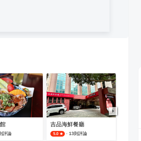
館
吉品海鮮餐廳
神樂屋
則評論
·
13
則評論
5.0
4.7