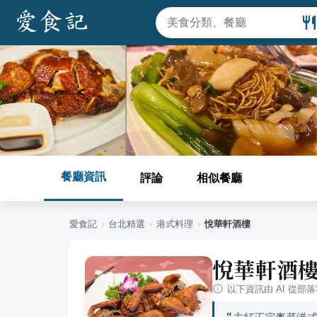
餐廳資訊
評論
相似餐廳
愛食記
›
台北
精選
›
港式料理
›
悅華軒酒樓
悅華軒酒
以下資訊由 AI 從部