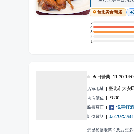
主打正宗粵菜港式
台北
美食精選
5
5 星：0 則評論
4
4 星：2 則評論
3
3 星：1 則評論
2
2 星：0 則評論
1
1 星：0 則評論
今日營業: 11:30-14:00,
臺北市大安區
店家地址
|
$
800
均消價位
|
悅華軒
臉書頁面
|
0227029988
訂位電話
|
您是餐廳老闆？想要更多