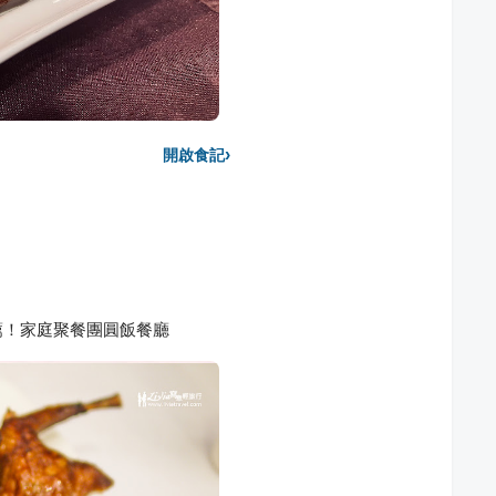
›
開啟食記
薦！家庭聚餐團圓飯餐廳