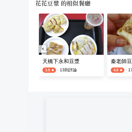
花花豆漿 的相似餐廳
店
天橋下永和豆漿
秦老師豆
則評論
·
13
則評論
·
1
3.5
4.0