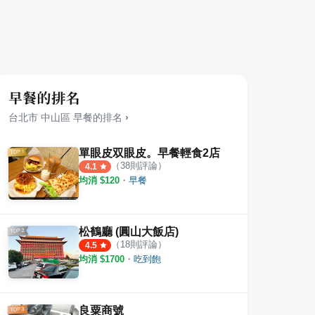
早餐的排名
台北市
中山區
早餐
的排名
›
單眼皮双眼皮。早餐輕食2店
（
38
則評論）
4.1
均消 $
120
・
早餐
松鶴廳 (圓山大飯店)
（
18
則評論）
4.5
均消 $
1700
・
吃到飽
良粟商號