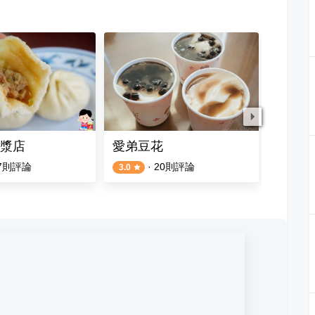
漿店
愛弟豆花
曾家豆
7
則評論
·
20
則評論
3.0
4.0