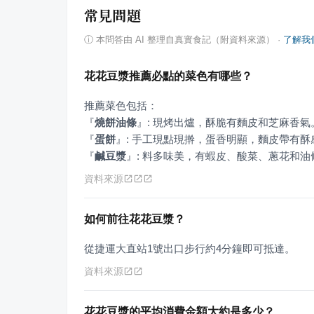
常見問題
ⓘ
本問答由 AI 整理自真實食記（附資料來源）
·
了解我
花花豆漿推薦必點的菜色有哪些？
『
燒餅油條
』
『
蛋餅
』
『
鹹豆漿
』
: 料多味美，有蝦皮、酸菜、蔥花和油
資料來源
如何前往花花豆漿？
從捷運大直站1號出口步行約4分鐘即可抵達。
資料來源
花花豆漿的平均消費金額大約是多少？