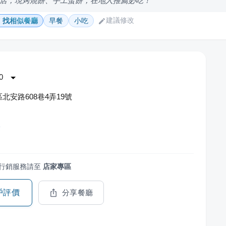
店，現烤燒餅、手工蛋餅，在地人推薦必吃！
建議修改
找相似餐廳
早餐
小吃
0
北安路608巷4弄19號
漿
行銷服務請至
店家專區
戶評價
分享餐廳