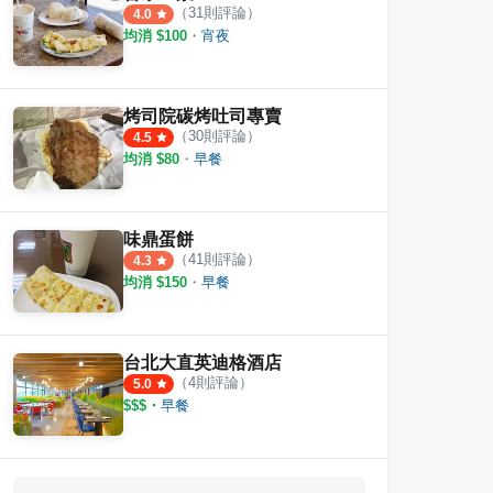
（
31
則評論）
4.0
均消 $
100
・
宵夜
烤司院碳烤吐司專賣
（
30
則評論）
4.5
均消 $
80
・
早餐
味鼎蛋餅
（
41
則評論）
4.3
均消 $
150
・
早餐
台北大直英迪格酒店
（
4
則評論）
5.0
$$$
・
早餐