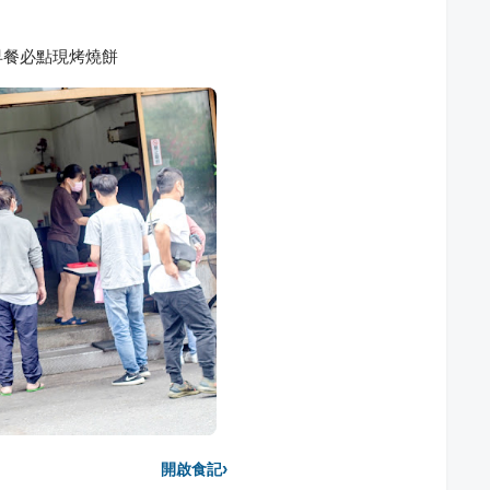
早餐必點現烤燒餅
›
開啟食記