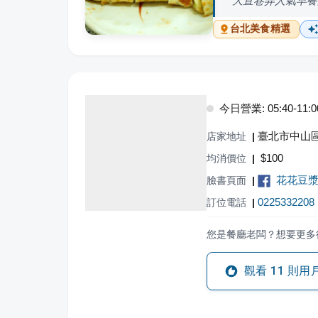
大直巷弄人氣早餐
台北
美食精選
今日營業: 05:40-11:0
臺北市中山區
店家地址
|
$
100
均消價位
|
花花豆
臉書頁面
|
0225332208
訂位電話
|
您是餐廳老闆？想要更多
觀看
11
則用