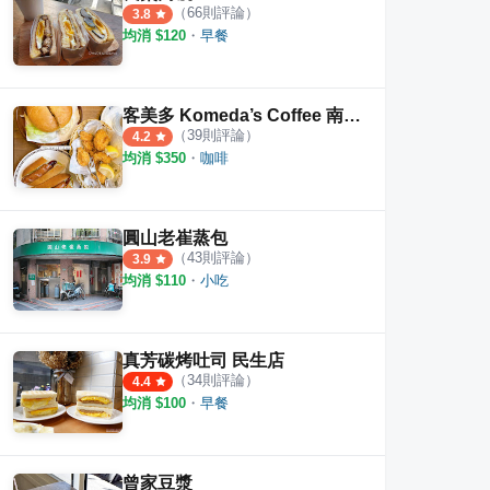
（
66
則評論）
3.8
均消 $
120
・
早餐
客美多 Komeda’s Coffee 南京建國店
（
39
則評論）
4.2
均消 $
350
・
咖啡
漿
至誠豆漿坊
豆花
圓山老崔蒸包
（
43
則評論）
·
31
則評論
·
10
則評論
3.9
3.0
4.0
均消 $
110
・
小吃
真芳碳烤吐司 民生店
（
34
則評論）
4.4
均消 $
100
・
早餐
曾家豆漿