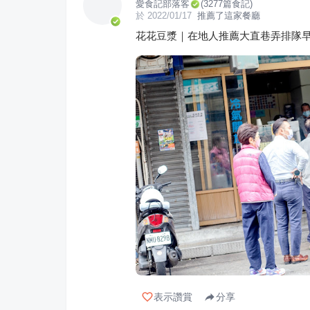
愛食記部落客
(
3277
篇食記)
於
2022/01/17
推薦了這家餐廳
花花豆漿｜在地人推薦大直巷弄排隊
表示讚賞
分享