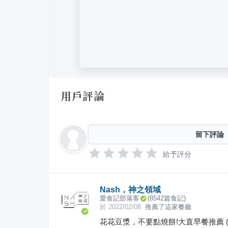
用戶評論
留下評論
給予評分
Nash，神之領域
愛食記部落客
(
8542
篇食記)
於
2022/02/08
推薦了這家餐廳
花花豆漿，不要點燒餅!大直早餐推薦 (