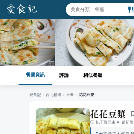
餐廳資訊
評論
相似餐廳
愛食記
›
台北
精選
›
早餐
›
花花豆漿
花花豆漿
以下資訊由 AI 從部