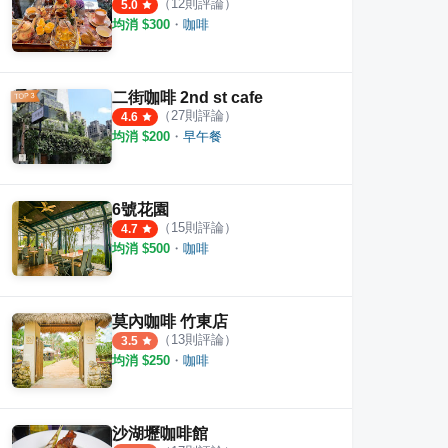
（
12
則評論）
5.0
均消 $
300
・
咖啡
二街咖啡 2nd st cafe
（
27
則評論）
4.6
均消 $
200
・
早午餐
6號花園
（
15
則評論）
4.7
均消 $
500
・
咖啡
莫內咖啡 竹東店
（
13
則評論）
3.5
均消 $
250
・
咖啡
沙湖壢咖啡館