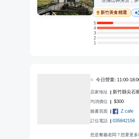
坐擁山林美景，夢
新竹
美食精選
5
5 星：1 則評論
4
4 星：6 則評論
3
3 星：0 則評論
2
2 星：0 則評論
1
1 星：0 則評論
今日營業: 11:00-18:0
新竹縣尖石鄉
店家地址
|
$
300
均消價位
|
Z cafe
臉書頁面
|
035842156
訂位電話
|
您是餐廳老闆？想要更多