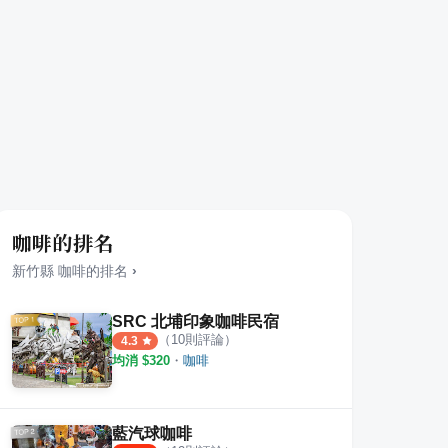
咖啡的排名
新竹縣
咖啡
的排名
›
SRC 北埔印象咖啡民宿
（
10
則評論）
4.3
均消 $
320
・
咖啡
藍汽球咖啡