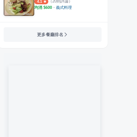
（
20
則評論）
4.1
均消 $
600
・
義式料理
更多餐廳排名