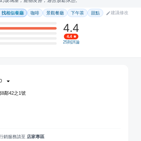
幻玻璃屋，寵物友善，適合放鬆休憩。
建議修改
找相似餐廳
咖啡
景觀餐廳
下午茶
甜點
4.4
4.4
25
則評論
0
8鄰42之1號
行銷服務請至
店家專區