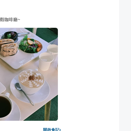
觀咖啡廳~
›
開啟食記