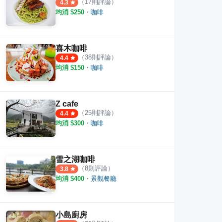
（
17
則評論）
4.3
均消 $
250
・
咖啡
喜木咖啡
（
38
則評論）
4.4
均消 $
150
・
咖啡
Z cafe
（
25
則評論）
4.4
均消 $
300
・
咖啡
ade Cafe
喜木咖啡
日木花
·
23
則評論
·
38
則評論
4.4
4.5
雪之湖咖啡
（
8
則評論）
3.8
均消 $
400
・
景觀餐廳
小島廚房