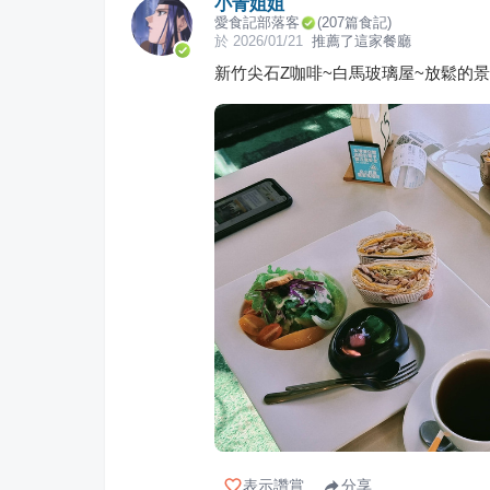
小青姐姐
愛食記部落客
(
207
篇食記)
於
2026/01/21
推薦了這家餐廳
新竹尖石Z咖啡~白馬玻璃屋~放鬆的景
表示讚賞
分享