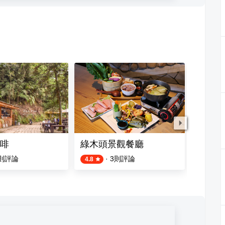
啡
綠木頭景觀餐廳
覺咖啡 J
則評論
·
3
則評論
4.8
4.4