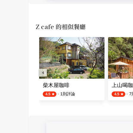
Z cafe 的相似餐廳
柴木屋咖啡
上山喝咖
則評論
·
1
則評論
·
7
4.5
4.5