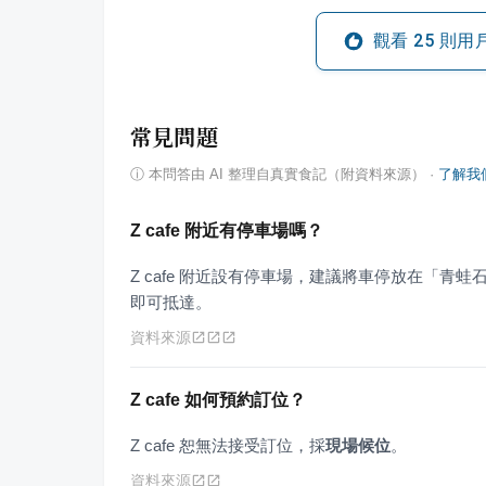
觀看
25
則用
常見問題
ⓘ
本問答由 AI 整理自真實食記（附資料來源）
·
了解我
Z cafe 附近有停車場嗎？
Z cafe 附近設有停車場，建議將車停放在「青蛙
即可抵達。
資料來源
Z cafe 如何預約訂位？
Z cafe 恕無法接受訂位，採
現場候位
。
資料來源