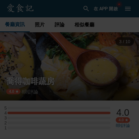
在 APP 開啟
餐廳資訊
照片
評論
相似餐廳
3
/
10
喬得咖啡蔬房
8
則評論
·
4.0
5
4.0
5 星：0 則評論
4
4 星：1 則評論
3
3 星：0 則評論
4.0
2
2 星：0 則評論
8
則評論
1
1 星：0 則評論