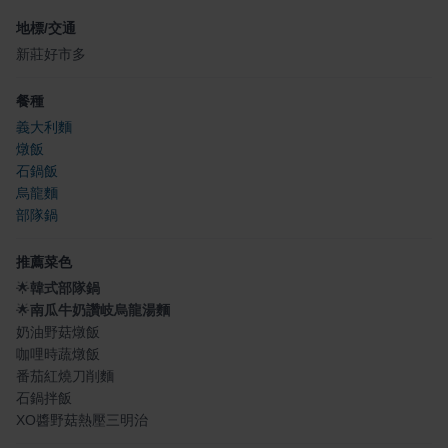
地標/交通
新莊好市多
餐種
義大利麵
燉飯
石鍋飯
烏龍麵
部隊鍋
推薦菜色
🌟
韓式部隊鍋
🌟
南瓜牛奶讚岐烏龍湯麵
奶油野菇燉飯
咖哩時蔬燉飯
番茄紅燒刀削麵
石鍋拌飯
XO醬野菇熱壓三明治