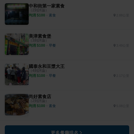
中和街第一家素食
（
2
則評論）
均消 $
100
・
素食
2.88公里
美津素食堡
（
3
則評論）
均消 $
100
・
早餐
3.49公里
國泰永和豆漿大王
（
4
則評論）
均消 $
100
・
早餐
2.17公里
尚好素食店
（
2
則評論）
均消 $
100
・
素食
5.08公里
更多餐廳排名