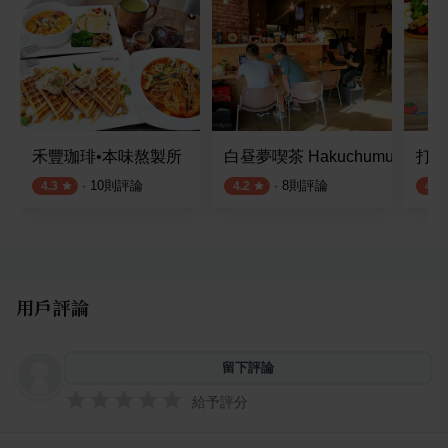
禾豐珈琲•本味熬製所
白昼夢喫茶 Hakuchumu Kis
打瓦
·
10
則評論
·
8
則評論
4.3
4.2
4.2
用戶評論
留下評論
給予評分