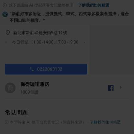
以下資訊由 AI 從部落客食記彙整整理
·
了解我們如何精選
“
新莊好市多附近，提供義式、韓式、西式等多樣素食選擇，適合
不同口味的顧客。
”
新北市新莊區建安街9巷11號
今日營業: 11:30-14:00, 17:00-19:30
0222063132
喬得咖啡蔬房
喬
1809
個讚
常見問題
ⓘ
本問答由 AI 整理自真實食記（附資料來源）
·
了解我們如何精選