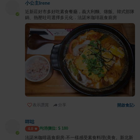
小公主Irene
近新莊好市多好吃素食餐廳，義大利麵、燉飯、韓式部隊
鍋、熱壓吐司選擇多元化．法諾米珈琲蔬食廚房
表示讚賞
分享
開啟食記
›
咩咕
均消價位: $
180
4.0
法諾米咖啡蔬食廚房-不一樣感受素食料理(美食。新北新