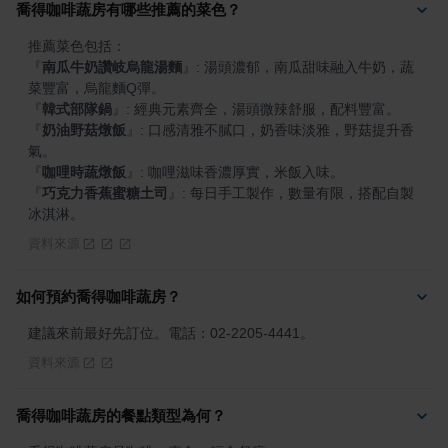
喬得咖啡蔬房有哪些推薦的菜色？
『
南瓜牛奶讚岐烏龍湯麵
』
: 湯頭濃郁，南瓜甜味融入牛奶，蔬
『
韓式部隊鍋
』
『
奶油野菇燉飯
』
: 口感清雅不膩口，奶香味淡雅，野菇提升香
『
咖哩時蔬燉飯
』
『
巧克力香蕉蜜糖土司
』
: 每日手工製作，數量有限，搭配自製
冰淇淋。
資料來源
如何預約喬得咖啡蔬房？
建議來前最好先訂位。電話：02-2205-4441。
資料來源
喬得咖啡蔬房的餐點類型為何？