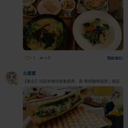
+
3
分享
開啟食記
›
古露露
【新北】法諾米珈琲蔬食廚房．原 喬得咖啡蔬房｜新莊