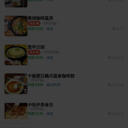
2.52公里
喬得咖啡蔬房
（
8
則評論）
4.0
均消 $
180
・
素食
0公尺
透早日頭
（
28
則評論）
4.3
均消 $
100
・
素食
2.26公里
卡薩蜜亞義式蔬食咖啡館
（
3
則評論）
均消 $
300
・
義式料理
1.87公里
卡哇伊美食坊
（
6
則評論）
均消 $
130
・
素食
3.23公里