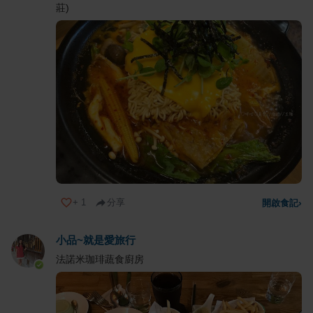
莊)
+
1
分享
開啟食記
›
小品~就是愛旅行
法諾米珈琲蔬食廚房