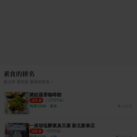
素食的排名
›
新北市
新莊區
素食
的排名
菱紋蔬香咖啡館
（
12
則評論）
4.5
均消 $
300
・
素食
3.3公里
一派胡塩酵素臭豆腐 新北新泰店
（
8
則評論）
4.8
均消 $
100
・
小吃