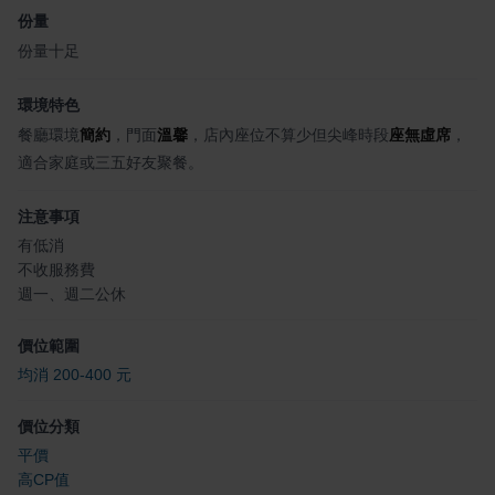
份量
份量十足
環境特色
餐廳環境
簡約
，門面
溫馨
，店內座位不算少但尖峰時段
座無虛席
，
適合家庭或三五好友聚餐。
注意事項
有低消
不收服務費
週一、週二公休
價位範圍
均消 200-400 元
價位分類
平價
高CP值