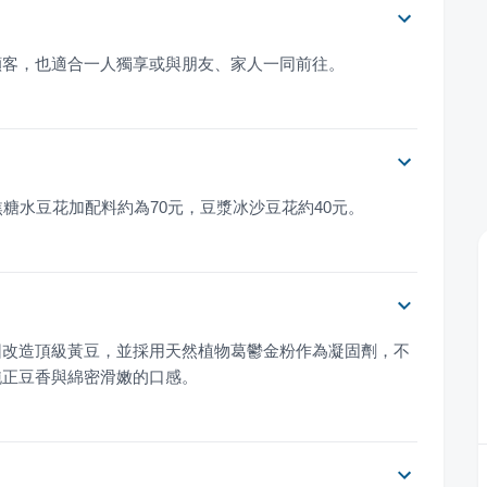
顧客，也適合一人獨享或與朋友、家人一同前往。
糖水豆花加配料約為70元，豆漿冰沙豆花約40元。
因改造頂級黃豆，並採用天然植物葛鬱金粉作為凝固劑，不
純正豆香與綿密滑嫩的口感。