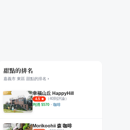
甜點的排名
嘉義市
東區
甜點
的排名
›
幸福山丘 HappyHill
（
40
則評論）
4.5
均消 $
570
・
咖啡
Morikoohii 森 咖啡