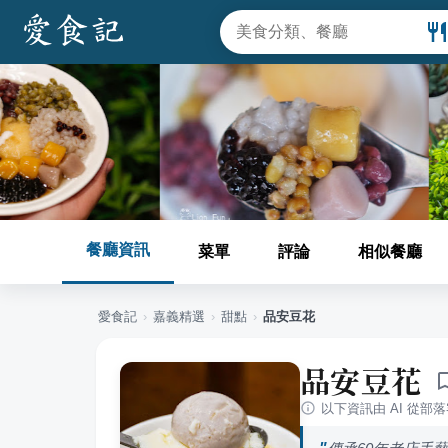
餐廳資訊
菜單
評論
相似餐廳
愛食記
›
嘉義
精選
›
甜點
›
品安豆花
品安豆花
以下資訊由 AI 從部