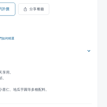
戶評價
分享餐廳
們如何精選
、小薏仁、地瓜芋圓等多種配料。