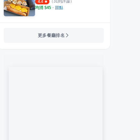
（
31
則評論）
4.4
均消 $
45
・
甜點
口鹽酥雞
勝一豆花
黃記
·
41
則評論
·
14
則評論
4.0
4.2
更多餐廳排名