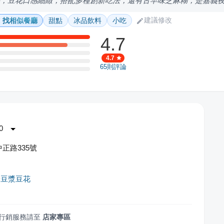
藝，豆花口感細緻，搭配多種創新吃法，還有古早味芝麻糊，是嘉義
建議修改
找相似餐廳
甜點
冰品飲料
小吃
4.7
4.7
65
則評論
0
正路335號
安豆漿豆花
行銷服務請至
店家專區