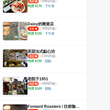
（
58
則評論）
4.2
均消 $
170
・
下午茶
Daisy的雜貨店
（
30
則評論）
4.6
均消 $
150
・
下午茶
芙甜法式點心坊
（
21
則評論）
4.2
均消 $
150
・
甜點
老院子1951
（
36
則評論）
4.2
均消 $
169
・
甜點
Forward Roasters / 往前咖啡製作所