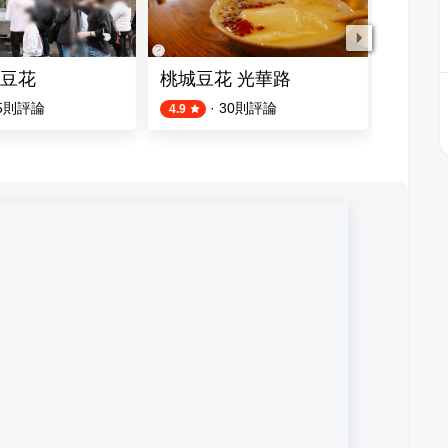
豆花
桃城豆花 光華路
基隆廟
5
則評論
·
30
則評論
4.9
4.8