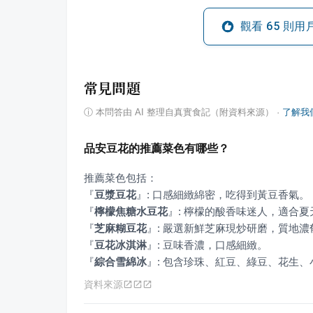
觀看
65
則用
常見問題
ⓘ
本問答由 AI 整理自真實食記（附資料來源）
·
了解我
品安豆花的推薦菜色有哪些？
『
豆漿豆花
』
『
檸檬焦糖水豆花
』
『
芝麻糊豆花
』
『
豆花冰淇淋
』
『
綜合雪綿冰
』
: 包含珍珠、紅豆、綠豆、花生
資料來源