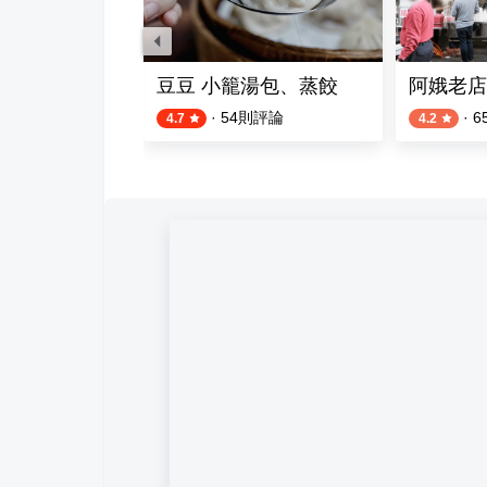
產牛雜湯 嘉義王媽媽牛雜湯
豆豆 小籠湯包、蒸餃
阿娥老店
則評論
·
54
則評論
·
6
4.7
4.2