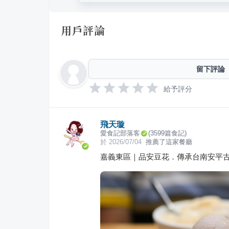
用戶評論
留下評論
給予評分
飛天璇
愛食記部落客
(
3599
篇食記)
於
2026/07/04
推薦了這家餐廳
嘉義東區｜品安豆花．傳承台南安平