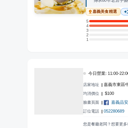
傳承60年老店手
嘉義
美食精選
5
5 星：14 則評論
4
4 星：12 則評論
3
3 星：0 則評論
2
2 星：0 則評論
1
1 星：0 則評論
今日營業: 11:00-22:0
嘉義市東區中
店家地址
|
$
100
均消價位
|
嘉義品
臉書頁面
|
052280689
訂位電話
|
您是餐廳老闆？想要更多