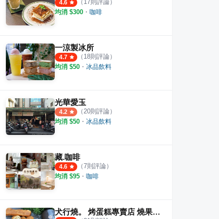
（
17
則評論）
4.6
均消 $
300
・
咖啡
一涼製冰所
（
18
則評論）
4.7
均消 $
50
・
冰品飲料
光華愛玉
（
20
則評論）
4.2
均消 $
50
・
冰品飲料
藏.咖啡
（
7
則評論）
4.6
均消 $
95
・
咖啡
犬行燒。 烤蛋糕專賣店 燒果子專賣