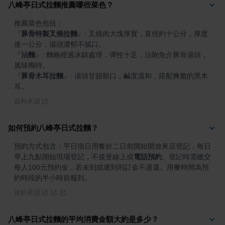
八峰亭日式拉麵推薦哪些菜色？
『
豚骨特製叉燒拉麵
』
: 叉燒肉大塊厚實，直徑約十公分，厚度
『
沾麵
』
: 麵條經過冰鎮處理，彈性十足，沾附魚介豚骨湯頭，
『
豚骨木耳拉麵
』
: 湯頭甘甜順口，鹹度溫和，搭配爽脆的黑木
耳。
資料來源
如何預約八峰亭日式拉麵？
預約方式包含：平日假日用餐於二日前開始開放來店登記，每日
早上九點開始現場登記，不接受線上或
電話預約
。登記時需繳交
每人100元預約金，若未到或遲到則訂金不退還。用餐時間為預
約時段的半小時前報到。
資料來源
八峰亭日式拉麵的平均消費金額大約是多少？