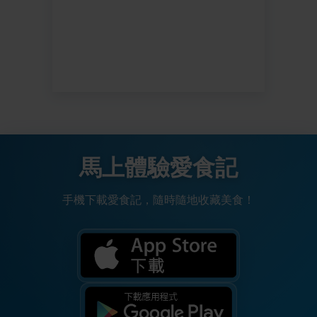
馬上體驗愛食記
手機下載愛食記，隨時隨地收藏美食！