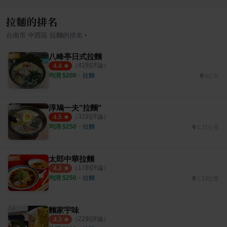
拉麵的排名
›
台南市
中西區
拉麵
的排名
八峰亭日式拉麵
（
42
則評論）
4.4
均消 $
200
・
拉麵
0公尺
淳鳩一夫"拉麵"
（
32
則評論）
4.5
均消 $
250
・
拉麵
1.11公里
太郎中華拉麵
（
17
則評論）
4.2
均消 $
250
・
拉麵
1.13公里
麵家宇味
（
22
則評論）
4.3