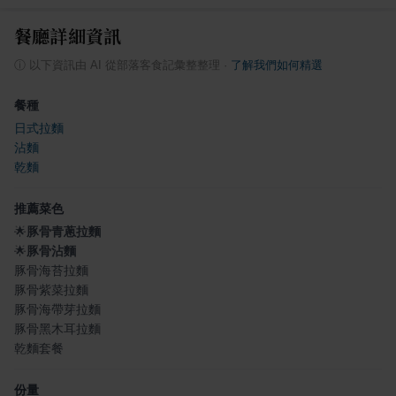
餐廳詳細資訊
ⓘ
以下資訊由 AI 從部落客食記彙整整理
·
了解我們如何精選
餐種
日式拉麵
沾麵
乾麵
推薦菜色
🌟
豚骨青蔥拉麵
🌟
豚骨沾麵
豚骨海苔拉麵
豚骨紫菜拉麵
豚骨海帶芽拉麵
豚骨黑木耳拉麵
乾麵套餐
份量