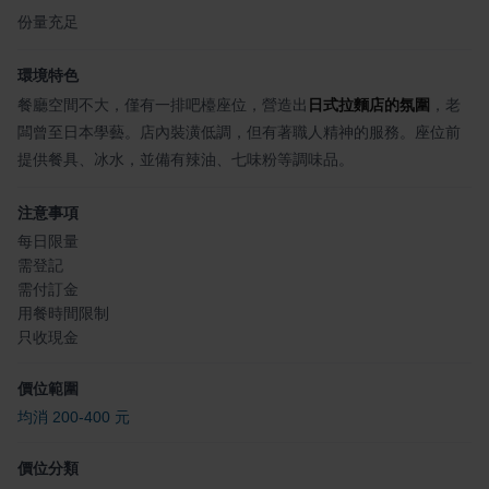
份量充足
環境特色
餐廳空間不大，僅有一排吧檯座位，營造出
日式拉麵店的氛圍
，老
闆曾至日本學藝。店內裝潢低調，但有著職人精神的服務。座位前
提供餐具、冰水，並備有辣油、七味粉等調味品。
注意事項
每日限量
需登記
需付訂金
用餐時間限制
只收現金
價位範圍
均消 200-400 元
價位分類