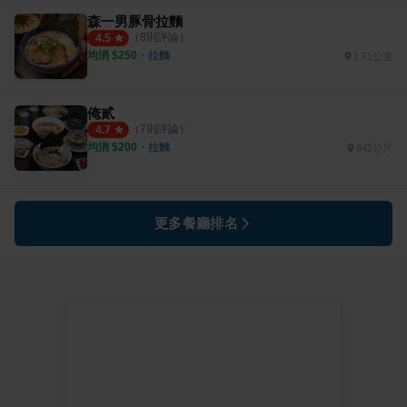
森一男豚骨拉麵
（
8
則評論）
4.5
均消 $
250
・
拉麵
1.71公里
俺貳
（
7
則評論）
4.7
均消 $
200
・
拉麵
842公尺
更多餐廳排名