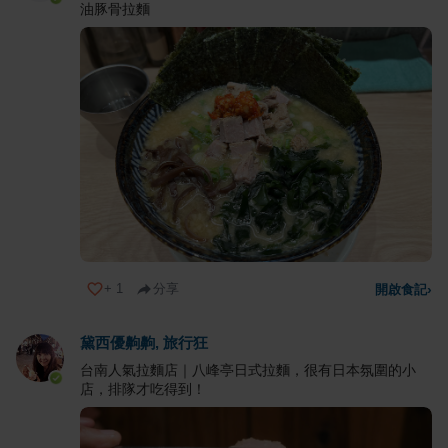
油豚骨拉麵
+
1
分享
開啟食記
›
黛西優齁齁, 旅行狂
台南人氣拉麵店｜八峰亭日式拉麵，很有日本氛圍的小
店，排隊才吃得到！