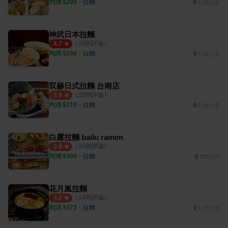
均消 $
200
・
拉麵
1.43公里
神武日本拉麵
（
10
則評論）
4.7
均消 $
100
・
拉麵
1.32公里
双赫日式拉麵 台南店
（
10
則評論）
3.9
均消 $
210
・
拉麵
1.65公里
白露拉麵 bailu ramen
（
10
則評論）
3.9
均消 $
300
・
拉麵
155公尺
花月嵐拉麵
（
10
則評論）
4.2
均消 $
373
・
拉麵
1.23公里