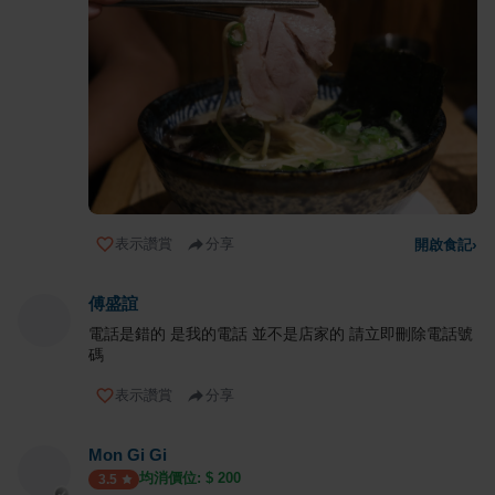
表示讚賞
分享
開啟食記
›
傅盛誼
電話是錯的 是我的電話 並不是店家的 請立即刪除電話號
碼
表示讚賞
分享
Mon Gi Gi
均消價位: $
200
3.5