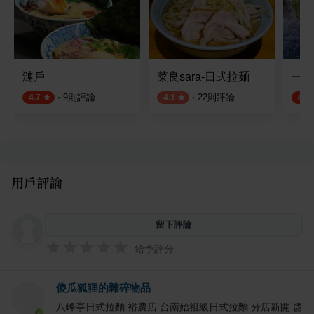
漣戶
菜良sara-日式拉麺
ㄧ拉面
·
9
則評論
·
22
則評論
4.7
4.1
4.8
用戶評論
留下評論
給予評分
傻瓜狐狸的雜碎物品
八峰亭日式拉麵 裕農店 台南始祖級日式拉麵 分店新開 醬