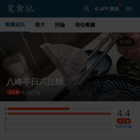
在 APP 開啟
餐廳資訊
照片
評論
相似餐廳
4
/
10
八峰亭日式拉麵
42
則評論
·
4.4
5
4.4
5 星：3 則評論
4
4 星：5 則評論
3
3 星：0 則評論
4.4
2
2 星：0 則評論
42
則評論
1
1 星：0 則評論