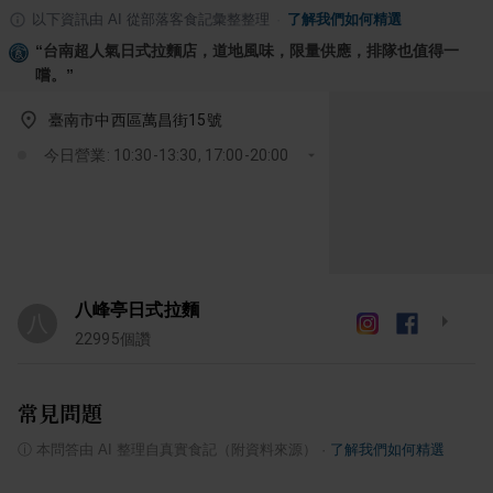
以下資訊由 AI 從部落客食記彙整整理
·
了解我們如何精選
“
台南超人氣日式拉麵店，道地風味，限量供應，排隊也值得一
嚐。
”
臺南市中西區萬昌街15號
今日營業: 10:30-13:30, 17:00-20:00
八峰亭日式拉麵
八
22995
個讚
常見問題
ⓘ
本問答由 AI 整理自真實食記（附資料來源）
·
了解我們如何精選