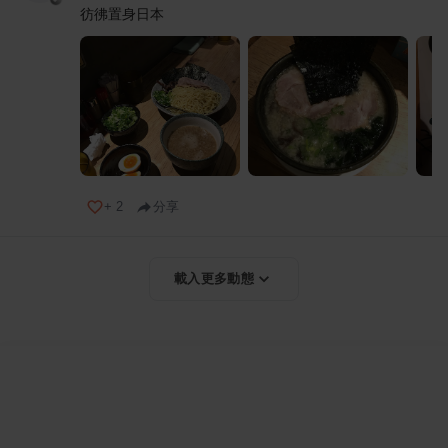
彷彿置身日本
+
2
分享
載入更多動態