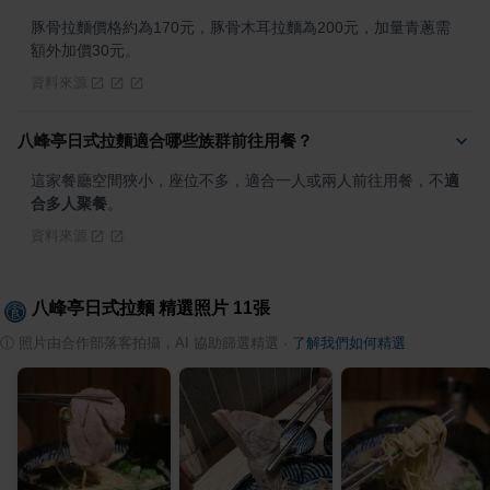
豚骨拉麵價格約為170元，豚骨木耳拉麵為200元，加量青蔥需
額外加價30元。
資料來源
八峰亭日式拉麵適合哪些族群前往用餐？
這家餐廳空間狹小，座位不多，適合一人或兩人前往用餐，不
適
合多人聚餐
。
資料來源
八峰亭日式拉麵
精選照片
11
張
ⓘ
照片由合作部落客拍攝，AI 協助篩選精選
·
了解我們如何精選