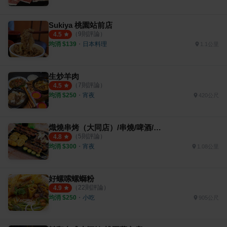
Sukiya 桃園站前店
（
9
則評論）
4.5
均消 $
139
・
日本料理
1.1公里
生炒羊肉
（
7
則評論）
4.5
均消 $
250
・
宵夜
420公尺
熾燒串烤（大同店）/串燒/啤酒/宵夜/桃園美食
（
5
則評論）
4.8
均消 $
300
・
宵夜
1.08公里
好螺嗦螺螄粉
（
22
則評論）
4.9
均消 $
250
・
小吃
905公尺