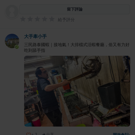
留下評論
給予評分
大手牽小手
三民路泰國蝦｜接地氣！大排檔式活蝦餐廳，俗又有力好
吃到舔手指
+
3
分享
開啟食記
›