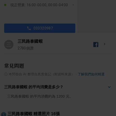
現正營業: 16:00-00:00, 00:00-04:00
033320987
三民路泰國蝦
三
2780
個讚
常見問題
ⓘ
本問答由 AI 整理自真實食記（附資料來源）
·
了解我們如何精選
三民路泰國蝦 的平均消費是多少？
三民路泰國蝦 的平均消費約為 1200 元。
三民路泰國蝦
精選照片
16
張