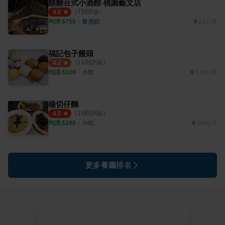
囍翻台式小酒館-桃園藝文店
（
7
則評論）
4.6
均消 $
750
・
餐酒館
2.5公里
福記包子饅頭
（
11
則評論）
4.2
均消 $
100
・
小吃
1.78公里
楊切仔麵
（
18
則評論）
4.5
均消 $
200
・
小吃
395公尺
更多餐廳排名