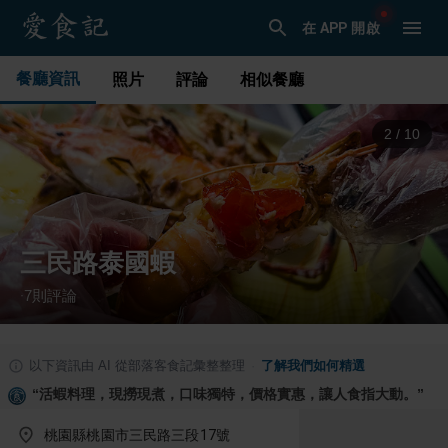
在 APP 開啟
餐廳資訊
照片
評論
相似餐廳
3
/
10
三民路泰國蝦
7
則評論
·
以下資訊由 AI 從部落客食記彙整整理
·
了解我們如何精選
“
活蝦料理，現撈現煮，口味獨特，價格實惠，讓人食指大動。
”
桃園縣桃園市三民路三段17號