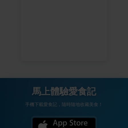
馬上體驗愛食記
手機下載愛食記，隨時隨地收藏美食！