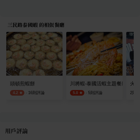
三民路泰國蝦 的相似餐廳
頭頓煎蝦餅
川將蝦-泰國活蝦主題餐廳
火雞
·
16
則評論
·
5
則評論
2
則
4.2
5.0
用戶評論