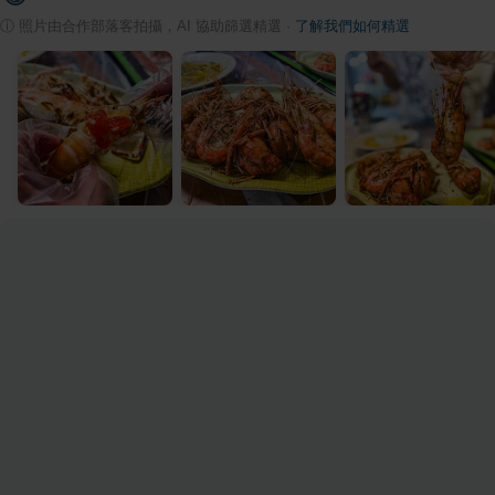
ⓘ
照片由合作部落客拍攝，AI 協助篩選精選
·
了解我們如何精選