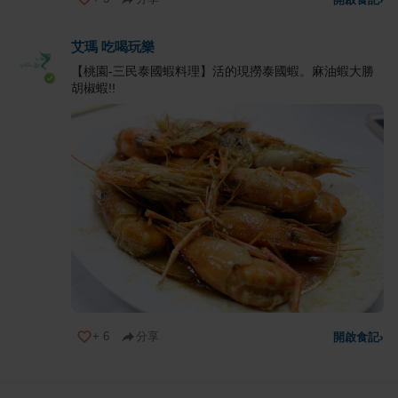
艾瑪 吃喝玩樂
【桃園-三民泰國蝦料理】活的現撈泰國蝦。麻油蝦大勝
胡椒蝦!!
+
6
分享
開啟食記
›