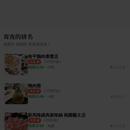
宵夜的排名
›
桃園市
桃園區
宵夜
的排名
南平鵝肉專賣店
（
52
則評論）
4.2
均消 $
150
・
小吃
2.44公里
鴨肉榮
（
17
則評論）
4.1
均消 $
140
・
小吃
524公尺
新馬辣經典麻辣鍋 桃園藝文店
（
9
則評論）
3.9
均消 $
750
・
火鍋
2.35公里