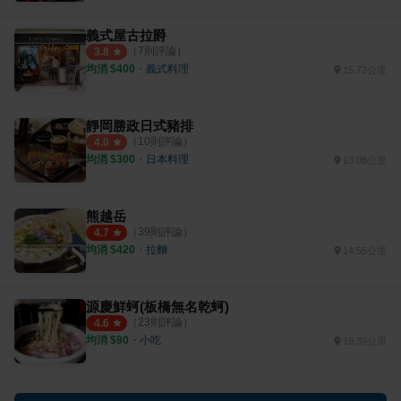
義式屋古拉爵
（
7
則評論）
3.8
均消 $
400
・
義式料理
15.72公里
靜岡勝政日式豬排
（
10
則評論）
4.0
均消 $
300
・
日本料理
13.08公里
熊越岳
（
39
則評論）
4.7
均消 $
420
・
拉麵
14.55公里
源慶鮮蚵(板橋無名乾蚵)
（
23
則評論）
4.6
均消 $
90
・
小吃
19.39公里