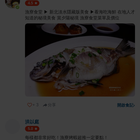
4.5
漁寮食堂 ▶ 新北淡水隱藏版美食 ▶看海吃海鮮 在地人才
知道的秘境美食 賞夕陽秘境 漁寮食堂菜單及價位
+
3
分享
開啟食記
›
洪以庭
5.0
每樣都非常好吃！漁寮烤蝦超推一定要點！