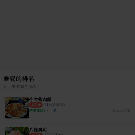
晚餐的排名
›
新北市
晚餐
的排名
今大魯肉飯
（
177
則評論）
4.3
均消 $
100
・
小吃
14.52公里
八條壽司