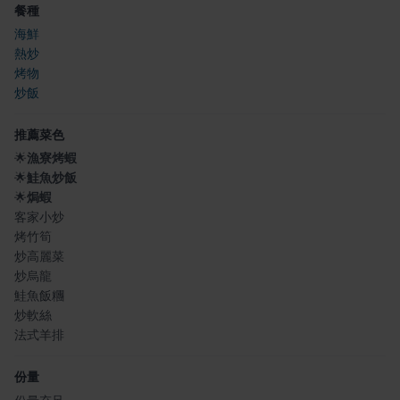
餐種
海鮮
熱炒
烤物
炒飯
推薦菜色
🌟
漁寮烤蝦
🌟
鮭魚炒飯
🌟
焗蝦
客家小炒
烤竹筍
炒高麗菜
炒烏龍
鮭魚飯糰
炒軟絲
法式羊排
份量