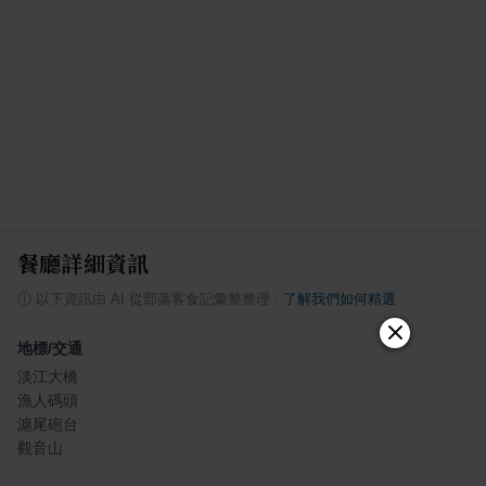
餐廳詳細資訊
ⓘ
以下資訊由 AI 從部落客食記彙整整理
·
了解我們如何精選
地標/交通
淡江大橋
漁人碼頭
滬尾砲台
觀音山