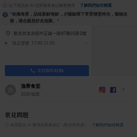
以下資訊由 AI 從部落客食記彙整整理
·
了解我們如何精選
“
坐擁海景，品味新鮮海鮮，夕陽餘暉下享受愜意時光，寵物友
善，適合親朋好友相聚。
”
新北市淡水區中正路一段87巷23弄2號
現正營業: 17:00-21:00
0228054286
漁寮食堂
漁
3500
個讚
常見問題
ⓘ
本問答由 AI 整理自真實食記（附資料來源）
·
了解我們如何精選