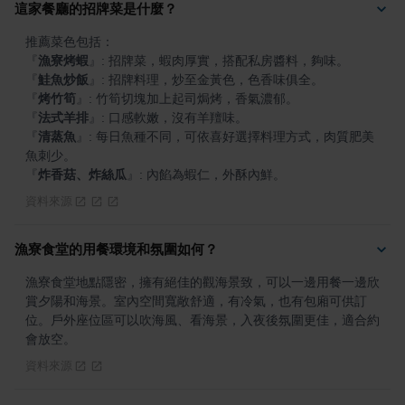
這家餐廳的招牌菜是什麼？
『
漁寮烤蝦
』
『
鮭魚炒飯
』
『
烤竹筍
』
『
法式羊排
』
『
清蒸魚
』
: 每日魚種不同，可依喜好選擇料理方式，肉質肥美
『
炸香菇、炸絲瓜
』
: 內餡為蝦仁，外酥內鮮。
資料來源
漁寮食堂的用餐環境和氛圍如何？
漁寮食堂地點隱密，擁有絕佳的觀海景致，可以一邊用餐一邊欣
賞夕陽和海景。室內空間寬敞舒適，有冷氣，也有包廂可供訂
位。戶外座位區可以吹海風、看海景，入夜後氛圍更佳，適合約
會放空。
資料來源