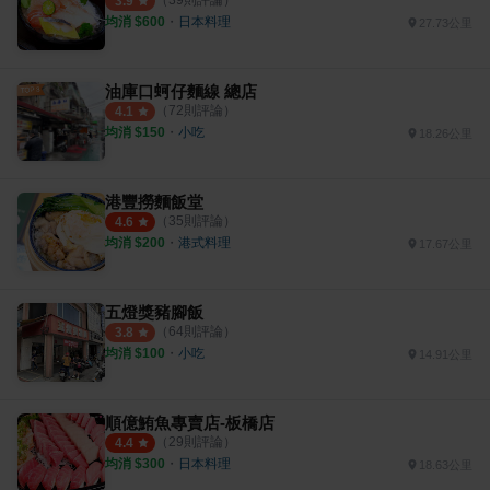
（
39
則評論）
3.9
均消 $
600
・
日本料理
27.73公里
油庫口蚵仔麵線 總店
（
72
則評論）
4.1
均消 $
150
・
小吃
18.26公里
港豐撈麵飯堂
（
35
則評論）
4.6
均消 $
200
・
港式料理
17.67公里
五燈獎豬腳飯
（
64
則評論）
3.8
均消 $
100
・
小吃
14.91公里
順億鮪魚專賣店-板橋店
（
29
則評論）
4.4
均消 $
300
・
日本料理
18.63公里