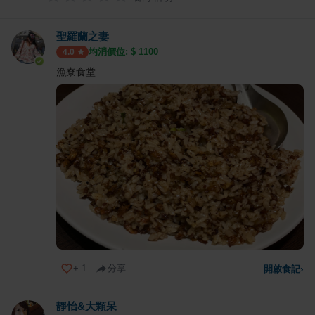
聖羅蘭之妻
均消價位: $
1100
4.0
漁寮食堂
+
1
分享
開啟食記
›
靜怡&大顆呆