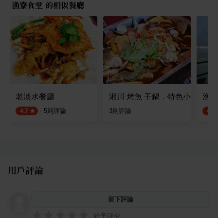
漁寮食堂 的相似餐廳
老淡水餐廳
湘川 烤魚 干鍋．特色小炒
漁人
·
5
則評論
3
則評論
4.7
4.5
用戶評論
留下評論
給予評分