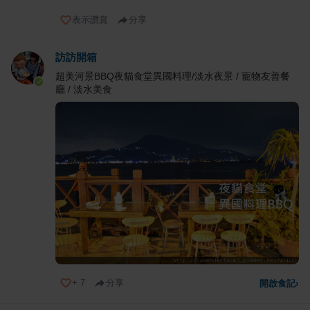
表示讚賞
分享
訪訪開箱
超美河景BBQ夜貓食堂異國料理/淡水夜景 / 寵物友善餐
廳 / 淡水美食
+
7
分享
開啟食記
›