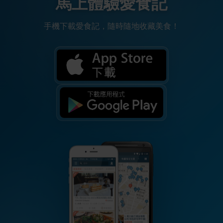
馬上體驗愛食記
手機下載愛食記，隨時隨地收藏美食！