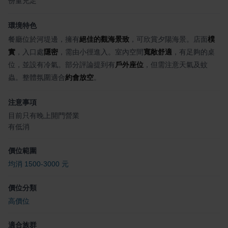
份量充足
環境特色
餐廳位於河堤邊，擁有
絕佳的觀海景致
，可欣賞夕陽海景。店面
樸
實
，入口處
隱密
，需由小徑進入。室內空間
寬敞舒適
，有足夠的桌
位，並設有冷氣。部分評論提到有
戶外座位
，但需注意天氣及蚊
蟲。整體氛圍適合
約會放空
。
注意事項
目前只有晚上開門營業
有低消
價位範圍
均消 1500-3000 元
價位分類
高價位
適合族群