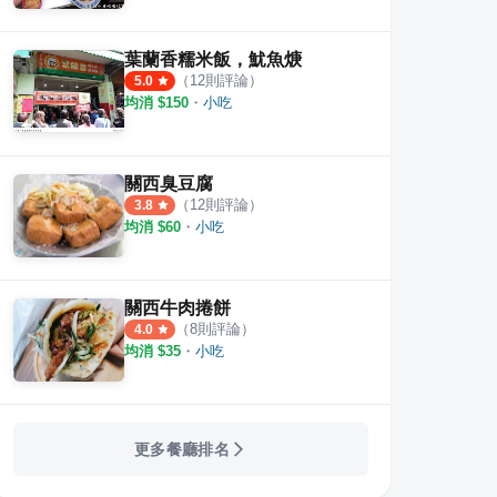
·
2
則評論
·
17
則評論
9
則評
4.0
葉蘭香糯米飯，魷魚焿
（
12
則評論）
5.0
均消 $
150
・
小吃
關西臭豆腐
（
12
則評論）
3.8
均消 $
60
・
小吃
關西牛肉捲餅
（
8
則評論）
4.0
均消 $
35
・
小吃
更多餐廳排名