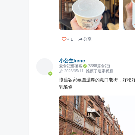
+
1
分享
小公主Irene
愛食記部落客
(
3388
篇食記)
於
2023/05/11
推薦了這家餐廳
懷舊客家氛圍濃厚的湖口老街，好吃
乳酪條