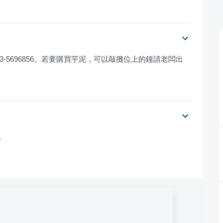
03-5696856。若要購買芋泥，可以敲攤位上的鐘請老闆出
。