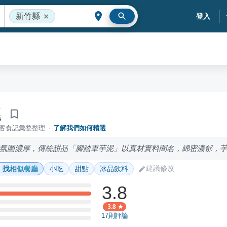
新竹縣
登入
泥
落客食記彙整整理
·
了解我們如何精選
氛圍濃厚，傳統甜品「腳踏車芋泥」以真材實料聞名，綿密濃郁，
建議修改
找相似餐廳
小吃
甜點
冰品飲料
3.8
3.8
17
則評論