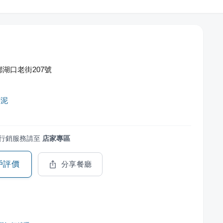
湖口老街207號
芋泥
行銷服務請至
店家專區
戶評價
分享餐廳