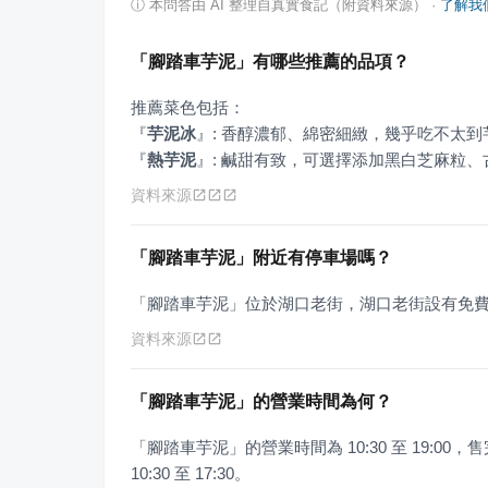
ⓘ
本問答由 AI 整理自真實食記（附資料來源）
·
了解我
「腳踏車芋泥」有哪些推薦的品項？
『
芋泥冰
』
『
熱芋泥
』
: 鹹甜有致，可選擇添加黑白芝麻粒
資料來源
「腳踏車芋泥」附近有停車場嗎？
「腳踏車芋泥」位於湖口老街，湖口老街設有免
資料來源
「腳踏車芋泥」的營業時間為何？
「腳踏車芋泥」的營業時間為 10:30 至 19:00，售
10:30 至 17:30。