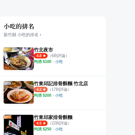
小吃的排名
新竹縣
小吃
的排名
›
竹北夜市
（
6
則評論）
4.8
均消 $
100
・
小吃
竹東邱記排骨酥麵 竹北店
（
17
則評論）
4.2
均消 $
200
・
小吃
竹東邱家排骨酥麵
（
22
則評論）
4.5
均消 $
250
・
小吃