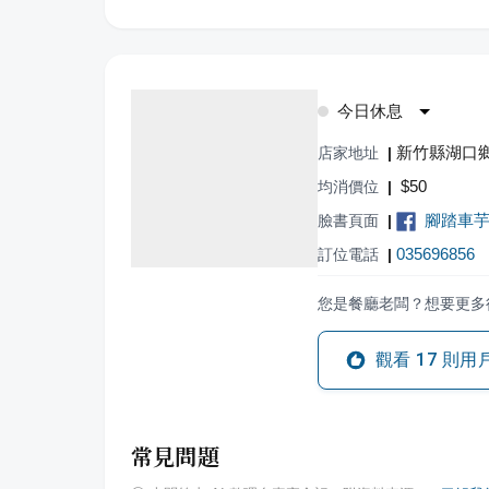
今日休息
新竹縣湖口鄉
店家地址
|
$
50
均消價位
|
腳踏車
臉書頁面
|
035696856
訂位電話
|
您是餐廳老闆？想要更多
觀看
17
則用
常見問題