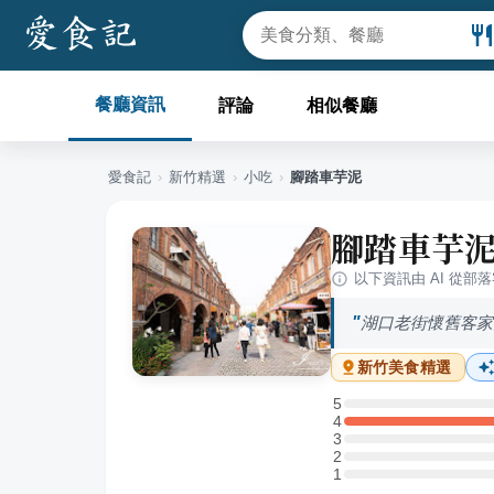
餐廳資訊
評論
相似餐廳
愛食記
›
新竹
精選
›
小吃
›
腳踏車芋泥
腳踏車芋
以下資訊由 AI 從部
湖口老街懷舊客家
新竹
美食精選
5
5 星：0 則評論
4
4 星：3 則評論
3
3 星：0 則評論
2
2 星：0 則評論
1
1 星：0 則評論