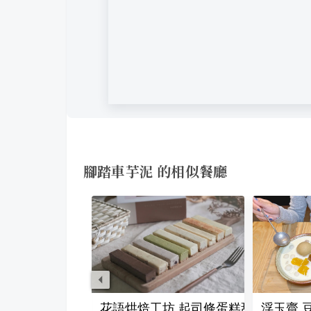
腳踏車芋泥 的相似餐廳
花語烘焙工坊 起司條蛋糕甜點專賣店
浮玉齋 