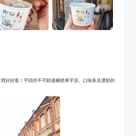
好買好好逛！芋頭控不可錯過腳踏車芋泥、口味多且濃郁的