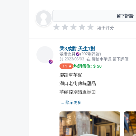
留下評論
給予評分
乘3成對.天生1對
紫級會員
(
202
則評論)
於
2023/06/03
在
腳踏車芋泥
留下評價
均消價位: $
50
3.5
腳踏車芋泥
湖口老街傳統甜品
芋頭控別錯過🙌🏻
... 顯示更多