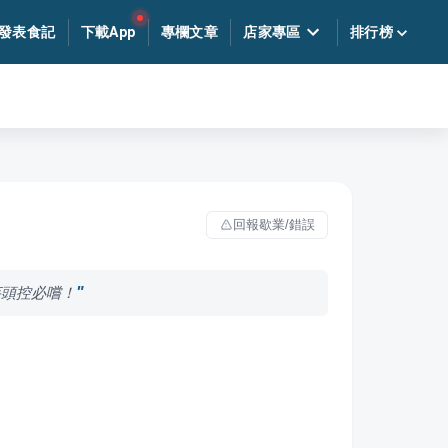
發表食記
下載App
專欄文章
店家專區
排行榜
回報歇業/錯誤
芋頭控必嚐！