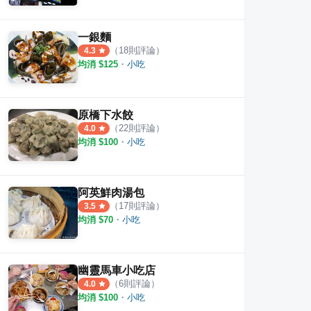
一銀麵
（
18
則評論）
4.3
均消 $
125
・
小吃
原橋下水餃
（
22
則評論）
4.0
均消 $
100
・
小吃
阿英鮮肉湯包
（
17
則評論）
3.5
均消 $
70
・
小吃
幽靈馬車小吃店
（
6
則評論）
4.0
均消 $
100
・
小吃
牌脆皮臭豆腐（湖口店）
老皮牛肉麵(湖口店)
豆之