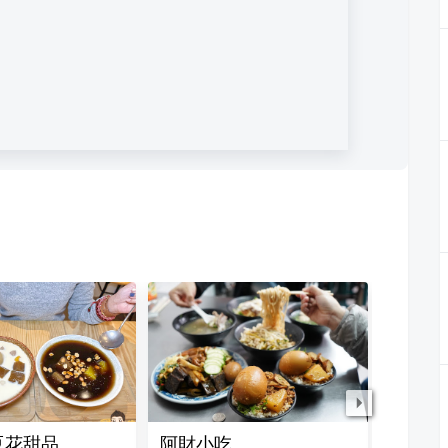
豆花甜品
阿財小吃
湖口金