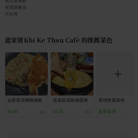
有兒童座椅
有寶寶餐具
可外帶
起家厝Khi Ke Thsu Cafè
的推薦菜色
起家厝花雕雞燉飯
蔬菜菇菇歐姆蛋捲
新增推薦菜色
$260
$230
點擊新增
1
1