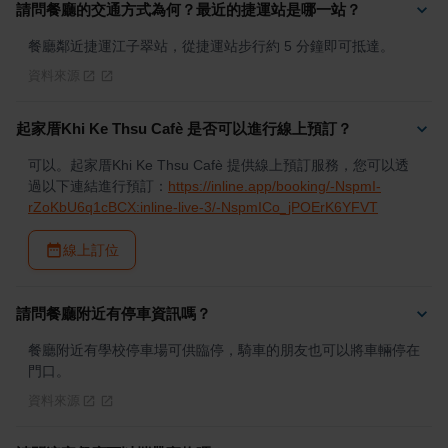
請問餐廳的交通方式為何？最近的捷運站是哪一站？
餐廳鄰近捷運江子翠站，從捷運站步行約 5 分鐘即可抵達。
資料來源
起家厝Khi Ke Thsu Cafè 是否可以進行線上預訂？
可以。起家厝Khi Ke Thsu Cafè 提供線上預訂服務，您可以透
過以下連結進行預訂：
https://inline.app/booking/-NspmI-
rZoKbU6q1cBCX:inline-live-3/-NspmICo_jPOErK6YFVT
線上訂位
請問餐廳附近有停車資訊嗎？
餐廳附近有學校停車場可供臨停，騎車的朋友也可以將車輛停在
門口。
資料來源