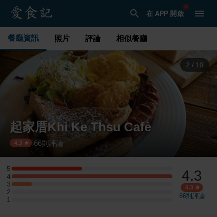
在 APP 開啟
餐廳資訊
照片
評論
相似餐廳
3
/
10
起家厝Khi Ke Thsu Cafè
66
則評論
·
4.3
5
4.3
5 星：7 則評論
4
4 星：16 則評論
3
3 星：2 則評論
4.3
2
2 星：0 則評論
66
則評論
1
1 星：0 則評論