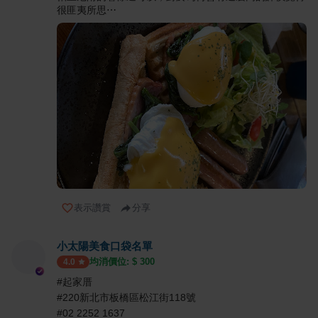
很匪夷所思⋯
表示讚賞
分享
小太陽美食口袋名單
均消價位: $
300
4.0
#起家厝
#220新北市板橋區松江街118號
#02 2252 1637