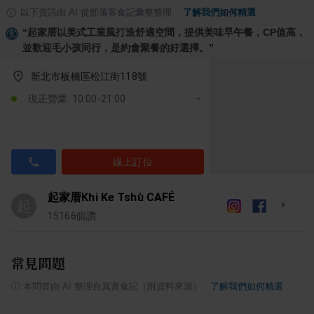
以下資訊由 AI 從部落客食記彙整整理
·
了解我們如何精選
“
起家厝以美式工業風打造舒適空間，提供美味早午餐，CP值高，
並歡迎毛小孩同行，是約會聚餐的好選擇。
”
新北市板橋區松江街118號
現正營業: 10:00-21:00
線上訂位
起家厝Khi Ke Tshù CAFÉ
起
15166
個讚
常見問題
ⓘ
本問答由 AI 整理自真實食記（附資料來源）
·
了解我們如何精選