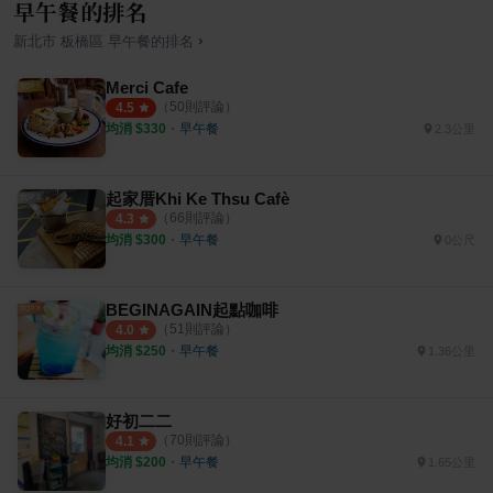
早午餐的排名
›
新北市
板橋區
早午餐
的排名
Merci Cafe
（
50
則評論）
4.5
均消 $
330
・
早午餐
2.3公里
起家厝Khi Ke Thsu Cafè
（
66
則評論）
4.3
均消 $
300
・
早午餐
0公尺
BEGINAGAIN起點咖啡
（
51
則評論）
4.0
均消 $
250
・
早午餐
1.36公里
好初二二
（
70
則評論）
4.1
均消 $
200
・
早午餐
1.65公里