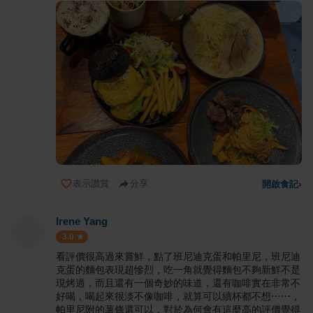
表示讚賞
分享
開啟食記
›
Irene Yang
3.0
看評價很高過來嘗鮮，點了班尼迪克蛋和帕里尼，班尼迪
克蛋的麵包表現超慘烈，吃一角就覺得麵包不夠新鮮不是
現烤過，而且還有一個奇妙的味道，還有咖啡實在非常不
好喝，喝起來很淡不像咖啡，就算可以續杯都不想⋯⋯，
帕里尼附的薯條還可以，對於為何會有這麼高的評價覺得