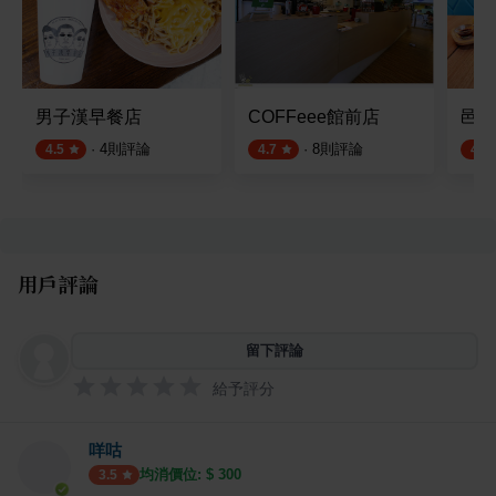
男子漢早餐店
COFFeee館前店
邑朵
·
4
則評論
·
8
則評論
4.5
4.7
4.5
用戶評論
留下評論
給予評分
咩咕
均消價位: $
300
3.5