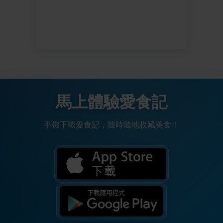
馬上體驗愛食記
手機下載愛食記，隨時隨地收藏美食！