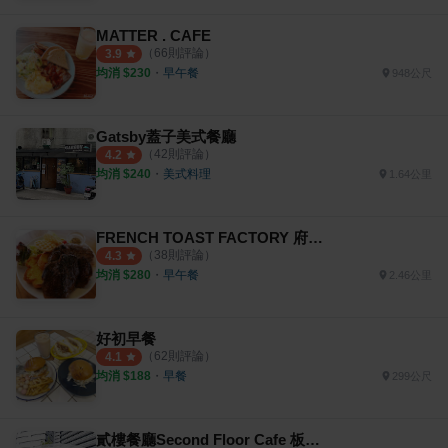
MATTER . CAFE
（
66
則評論）
3.9
均消 $
230
・
早午餐
948公尺
Gatsby蓋子美式餐廳
（
42
則評論）
4.2
均消 $
240
・
美式料理
1.64公里
FRENCH TOAST FACTORY 府中旗艦店
（
38
則評論）
4.3
均消 $
280
・
早午餐
2.46公里
好初早餐
（
62
則評論）
4.1
均消 $
188
・
早餐
299公尺
貳樓餐廳Second Floor Cafe 板橋店