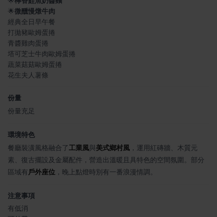
🌟
檸香鮭魚奶醬麵
🌟
微醺慢燉牛肉
經典全日早午餐
打拋豬歐姆蛋捲
青醬雞肉蛋捲
塔可芝士牛肉歐姆蛋捲
蔬菜菇菇歐姆蛋捲
花生夫人薯條
份量
份量充足
環境特色
餐廳裝潢風格融合了
工業風
與
美式鄉村風
，運用紅磚牆、木質元
素、復古擺設及金屬配件，營造出溫暖且具特色的空間氛圍。部分
區域有
戶外座位
，晚上點燈時別有一番浪漫情調。
注意事項
有低消