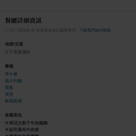
餐廳詳細資訊
ⓘ
以下資訊由 AI 從部落客食記彙整整理
·
了解我們如何精選
地標/交通
江子翠捷運站
餐種
早午餐
義大利麵
燉飯
漢堡
歐姆蛋捲
推薦菜色
🌟
煙花女骰子牛肉義麵
🌟
起司瀑布牛肉堡