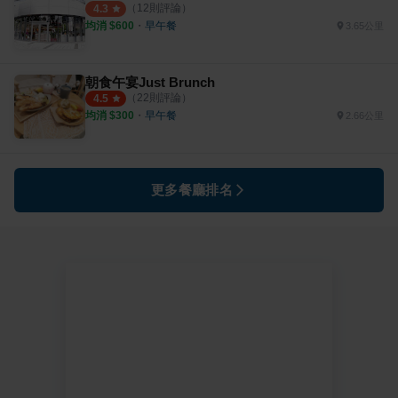
（
12
則評論）
4.3
均消 $
600
・
早午餐
3.65公里
朝食午宴Just Brunch
（
22
則評論）
4.5
均消 $
300
・
早午餐
2.66公里
更多餐廳排名