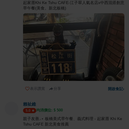
起家厝Khi Ke Tshu CAFE-江子翠人氣名店x中西混搭創意
早午餐(美食。新北板橋)
表示讚賞
分享
開啟食記
›
賴祉維
均消價位: $
500
5.0
親子友善⸝⋆ 板橋美式早午餐、義式料理 - 起家厝 Khi Ke
Tshu CAFE 新北美食推薦