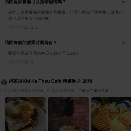
請問這家餐廳可以攜帶寵物嗎？
是的，這家餐廳是寵物友善餐廳，並貼心準備了寵物餐，讓毛小
孩可以與主人一同用餐。
資料來源
請問餐廳的營業時間為何？
餐廳的營業時間為每日 08:00 至 21:00。
資料來源
起家厝Khi Ke Thsu Cafè
精選照片
20
張
ⓘ
照片由合作部落客拍攝，AI 協助篩選精選
·
了解我們如何精選