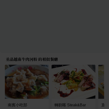
丞品越南牛肉河粉 的相似餐廳
南賓小吃部
轉剭喀 Steak&Bar
直男