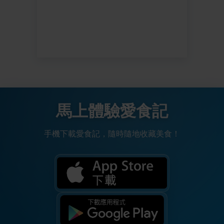
馬上體驗愛食記
手機下載愛食記，隨時隨地收藏美食！