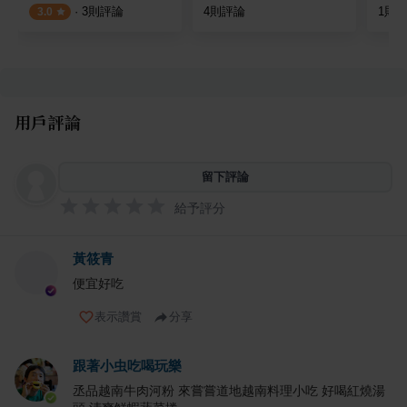
·
3
則評論
4
則評論
1
則
3.0
用戶評論
留下評論
給予評分
黃筱青
便宜好吃
表示讚賞
分享
跟著小虫吃喝玩樂
丞品越南牛肉河粉 來嘗嘗道地越南料理小吃 好喝紅燒湯