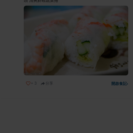
頭 清爽鮮蝦蔬菜捲
+
3
分享
開啟食記
›