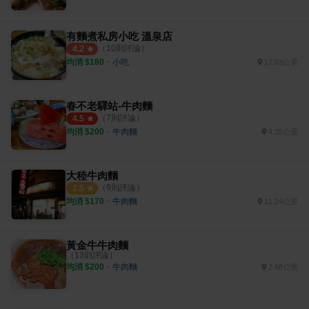
有麵煮私房小吃 溫泉店
（
10
則評論）
4.2
均消 $
180
・
小吃
17.63公里
春不老驛站-牛肉麵
（
7
則評論）
4.5
均消 $
200
・
牛肉麵
4.35公里
大稑牛肉麵
（
9
則評論）
2.5
均消 $
170
・
牛肉麵
11.24公里
黃金牛牛肉麵
（
13
則評論）
均消 $
200
・
牛肉麵
2.68公里