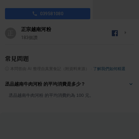
039581080
正宗越南河粉
正
183
個讚
常見問題
ⓘ
本問答由 AI 整理自真實食記（附資料來源）
·
了解我們如何精選
丞品越南牛肉河粉 的平均消費是多少？
丞品越南牛肉河粉 的平均消費約為 100 元。