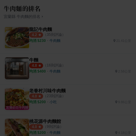
牛肉麵的排名
›
宜蘭縣
牛肉麵
的排名
龍記牛肉麵
（
35
則評論）
4.2
均消 $
230
・
牛肉麵
21.41公里
牛麵
（
16
則評論）
4.8
均消 $
400
・
牛肉麵
2.58公里
老眷村川味牛肉麵
（
23
則評論）
4.0
均消 $
200
・
小吃
9.86公里
桃花源牛肉麵館
（
9
則評論）
4.0
均消 $
200
・
牛肉麵
4.18公里