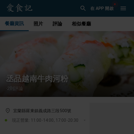
在 APP 開啟
餐廳資訊
照片
評論
相似餐廳
丞品越南牛肉河粉
2
則評論
·
宜蘭縣羅東鎮義成路三段500號
現正營業: 11:00-14:00, 17:00-20:30