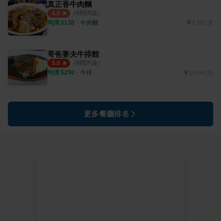
真正香牛肉麵
（
6
則評論）
4.0
均消 $
130
・
牛肉麵
9.31公里
哥爸妻夫牛排館
（
8
則評論）
5.0
均消 $
250
・
牛排
12.69公里
更多餐廳排名