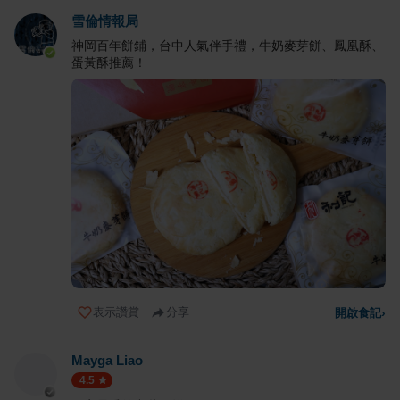
雪倫情報局
神岡百年餅鋪，台中人氣伴手禮，牛奶麥芽餅、鳳凰酥、
蛋黃酥推薦！
表示讚賞
分享
開啟食記
›
Mayga Liao
4.5