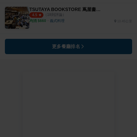
TSUTAYA BOOKSTORE 蔦屋書店 臺中市政店
（
18
則評論）
4.5
均消 $
660
・
義式料理
10.45公里
更多餐廳排名