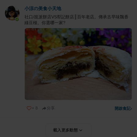
小涼の美食小天地
社口/崑派餅店VS犁記餅店║百年老店。傳承古早味飄香
綠豆椪。你選哪一家?
+
8
分享
開啟食記
›
載入更多動態