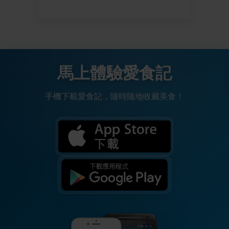
馬上體驗愛食記
手機下載愛食記，隨時隨地收藏美食！