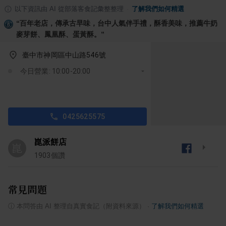
以下資訊由 AI 從部落客食記彙整整理
·
了解我們如何精選
“
百年老店，傳承古早味，台中人氣伴手禮，酥香美味，推薦牛奶
麥芽餅、鳳凰酥、蛋黃酥。
”
臺中市神岡區中山路546號
今日營業: 10:00-20:00
0425625575
崑派餅店
崑
1903
個讚
常見問題
ⓘ
本問答由 AI 整理自真實食記（附資料來源）
·
了解我們如何精選