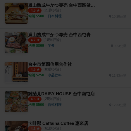
嵐山熟成牛かつ專売 台中西區健行店
（
21
則評論）
4.5
均消 $
500
・
日本料理
10.28公里
嵐山熟成牛かつ專売 台中西屯青海店
（
18
則評論）
4.7
均消 $
869
・
午餐
9.23公里
台中市第四信用合作社
（
83
則評論）
4.5
均消 $
250
・
冰品飲料
11.93公里
雛菊見DAISY HOUSE 台中南屯店
（
25
則評論）
4.6
均消 $
500
・
義式料理
12.33公里
卡啡那 Caffaina Coffee 惠來店
（
61
則評論）
4.1