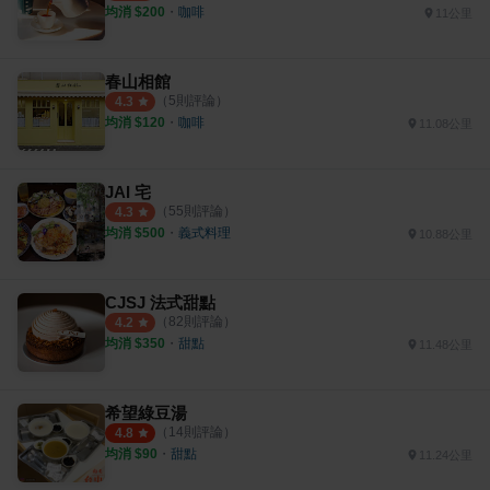
均消 $
200
・
咖啡
11公里
春山相館
（
5
則評論）
4.3
均消 $
120
・
咖啡
11.08公里
JAI 宅
（
55
則評論）
4.3
均消 $
500
・
義式料理
10.88公里
CJSJ 法式甜點
（
82
則評論）
4.2
均消 $
350
・
甜點
11.48公里
希望綠豆湯
（
14
則評論）
4.8
均消 $
90
・
甜點
11.24公里