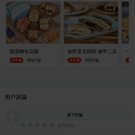
馥漫麵包花園
如邑堂太陽餅 逢甲二店
一福
·
8
則評論
·
9
則評論
4.7
4.7
4.8
用戶評論
留下評論
給予評分