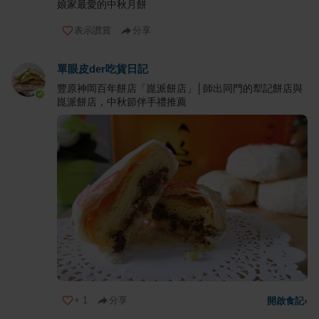
娘家最愛的中秋月餅
表示讚賞
分享
單眼皮der吃貨日記
豐原神岡百年餅店「崑派餅店」│師出同門的犁記餅店與
崑派餅店，中秋節伴手禮推薦
+
1
分享
開啟食記
›