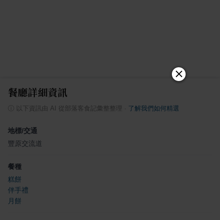
餐廳詳細資訊
ⓘ
以下資訊由 AI 從部落客食記彙整整理
·
了解我們如何精選
地標/交通
豐原交流道
餐種
糕餅
伴手禮
月餅