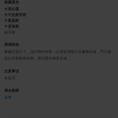
推薦菜色
🌟
黑松露
🌟
牛奶麥芽餅
🌟
鳳凰酥
🌟
蛋黃酥
綠豆椪
環境特色
餐廳店面不大，設計簡約俐落，以禮盒堆砌出喜慶繽紛感，門口牆
面以木製餅模裝飾，展現歷史傳承意涵。
注意事項
有低消
適合族群
送禮