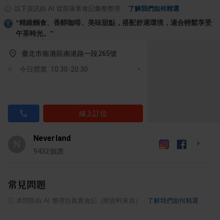
以下資訊由 AI 從部落客食記彙整整理
·
了解我們如何精選
“
精緻麵食、香醇咖啡、美味甜點，搭配舒適環境，適合輕鬆享受
午茶時光。
”
臺北市南港區南港路一段265號
今日營業: 10:30-20:30
線上訂位
Neverland
N
9432
個讚
常見問題
ⓘ
本問答由 AI 整理自真實食記（附資料來源）
·
了解我們如何精選