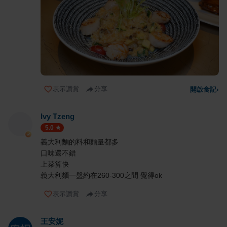
表示讚賞
分享
開啟食記
›
Ivy Tzeng
5.0
義大利麵的料和麵量都多
口味還不錯
上菜算快
義大利麵一盤約在260-300之間 覺得ok
表示讚賞
分享
王安妮