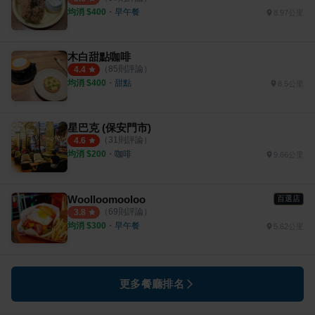
均消 $
400
・
早午餐
8.97公里
木白甜點咖啡
（
85
則評論）
4.4
均消 $
400
・
甜點
8.5公里
星巴克 (保安門市)
（
31
則評論）
4.6
均消 $
200
・
咖啡
9.66公里
Woolloomooloo
百選店
（
69
則評論）
3.8
均消 $
300
・
早午餐
5.62公里
更多餐廳排名