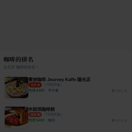
咖啡的排名
›
台北市
咖啡
的排名
覺旅咖啡 Journey Kaffe 陽光店
（
76
則評論）
4.4
均消 $
300
・
早午餐
3.65公里
米朗琪咖啡館
（
73
則評論）
4.0
均消 $
400
・
咖啡
8.87公里