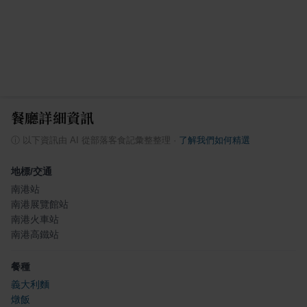
餐廳詳細資訊
ⓘ
以下資訊由 AI 從部落客食記彙整整理
·
了解我們如何精選
地標/交通
南港站
南港展覽館站
南港火車站
南港高鐵站
餐種
義大利麵
燉飯