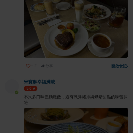
+
2
分享
開啟食記
›
米寶麻幸福滿載
5.0
不只多口味義麵燉飯，還有戰斧豬排與烘焙甜點的味蕾探
險！