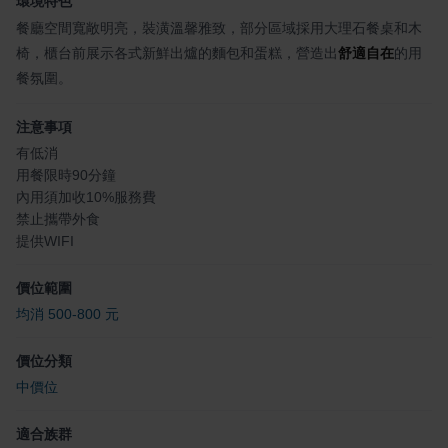
環境特色
餐廳空間寬敞明亮，裝潢溫馨雅致，部分區域採用大理石餐桌和木
椅，櫃台前展示各式新鮮出爐的麵包和蛋糕，營造出
舒適自在
的用
餐氛圍。
注意事項
有低消
用餐限時90分鐘
內用須加收10%服務費
禁止攜帶外食
提供WIFI
價位範圍
均消 500-800 元
價位分類
中價位
適合族群