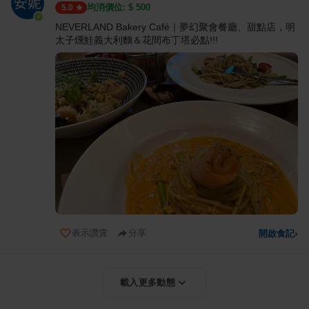
均消價位: $
500
5.0
NEVERLAND Bakery Café｜夢幻聚會餐廳、甜點店，明
太子燻鮭義大利麵＆花間布丁塔必點!!!
表示讚賞
分享
開啟食記
›
載入更多動態