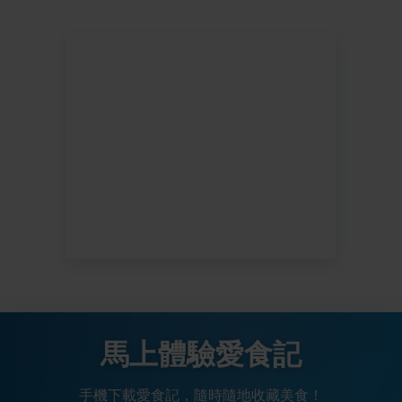
馬上體驗愛食記
手機下載愛食記，隨時隨地收藏美食！