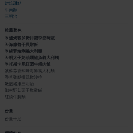
烘焙甜點
牛肉麵
三明治
推薦菜色
🌟
爐烤戰斧豬排襯季節時蔬
🌟
海膽醬干貝燉飯
🌟
綠蓉蛤蜊義大利麵
🌟
明太子奶油燻鮭魚義大利麵
🌟
托斯卡尼紅酒牛頰肉飯
紫蘇蒜香辣味海鮮義大利麵
香草雞腿排凱撒沙拉
嫩煎豬排三明治
鄉村野菇栗子燉雞飯
紅燒牛腩麵
份量
份量十足