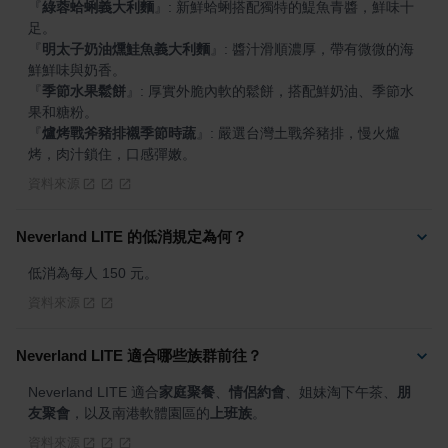
『
綠蓉蛤蜊義大利麵
』
: 新鮮蛤蜊搭配獨特的鯷魚青醬，鮮味十
『
明太子奶油燻鮭魚義大利麵
』
: 醬汁滑順濃厚，帶有微微的海
『
季節水果鬆餅
』
: 厚實外脆內軟的鬆餅，搭配鮮奶油、季節水
『
爐烤戰斧豬排襯季節時蔬
』
: 嚴選台灣土戰斧豬排，慢火爐
烤，肉汁鎖住，口感彈嫩。
資料來源
Neverland LITE 的低消規定為何？
低消為每人 150 元。
資料來源
Neverland LITE 適合哪些族群前往？
Neverland LITE 適合
家庭聚餐
、
情侶約會
、姐妹淘下午茶、
朋
友聚會
，以及南港軟體園區的
上班族
。
資料來源