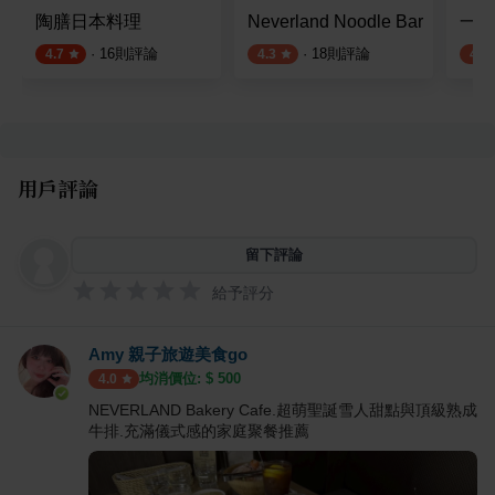
陶膳日本料理
Neverland Noodle Bar
一流二
·
16
則評論
·
18
則評論
4.7
4.3
4.0
用戶評論
留下評論
給予評分
Amy 親子旅遊美食go
均消價位: $
500
4.0
NEVERLAND Bakery Cafe.超萌聖誕雪人甜點與頂級熟成
牛排.充滿儀式感的家庭聚餐推薦