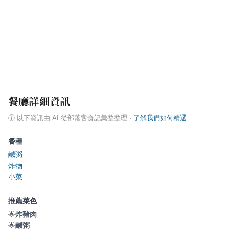
餐廳詳細資訊
ⓘ
以下資訊由 AI 從部落客食記彙整整理
·
了解我們如何精選
餐種
鹹粥
炸物
小菜
推薦菜色
🌟
炸豬肉
🌟
鹹粥