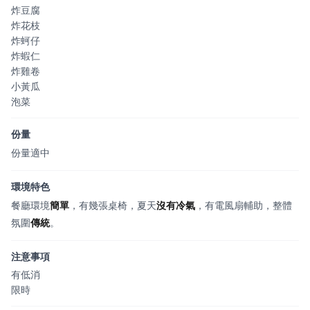
炸豆腐
炸花枝
炸蚵仔
炸蝦仁
炸雞卷
小黃瓜
泡菜
份量
份量適中
環境特色
餐廳環境
簡單
，有幾張桌椅，夏天
沒有冷氣
，有電風扇輔助，整體
氛圍
傳統
。
注意事項
有低消
限時