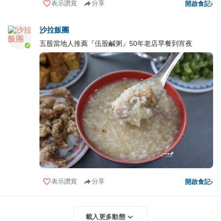
表示讚賞
分享
開啟食記
›
沙拉飯團
五股當地人推薦『伍股鹹粥』50年老店早餐到宵夜
表示讚賞
分享
開啟食記
›
載入更多動態