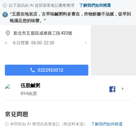
以下資訊由 AI 從部落客食記彙整整理
·
了解我們如何精選
“
五股在地老店，古早味鹹粥料多實在，炸物鮮嫩不油膩，從早到
晚滿足您的味蕾。
”
新北市五股區成泰路三段433號
今日營業: 06:00-22:30
0222920312
伍股鹹粥
894
個讚
常見問題
ⓘ
本問答由 AI 整理自真實食記（附資料來源）
·
了解我們如何精選