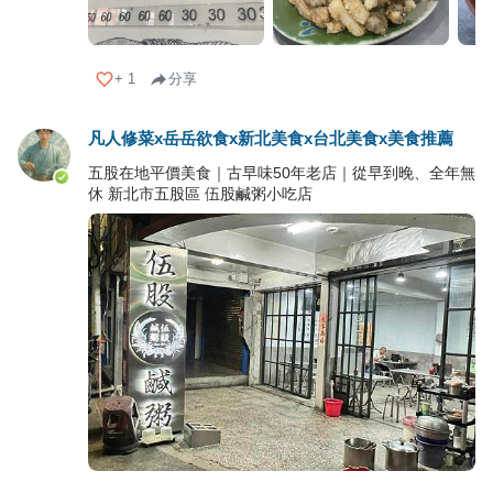
+
1
分享
凡人修菜x岳岳欲食x新北美食x台北美食x美食推薦
五股在地平價美食｜古早味50年老店｜從早到晚、全年無
休 新北市五股區 伍股鹹粥小吃店