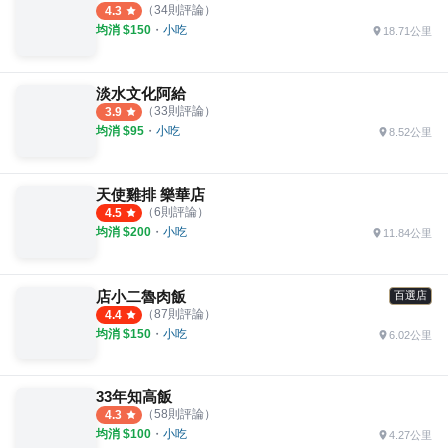
（
34
則評論）
4.3
均消 $
150
・
小吃
18.71公里
淡水文化阿給
（
33
則評論）
3.9
均消 $
95
・
小吃
8.52公里
天使雞排 樂華店
（
6
則評論）
4.5
均消 $
200
・
小吃
11.84公里
店小二魯肉飯
百選店
（
87
則評論）
4.4
均消 $
150
・
小吃
6.02公里
33年知高飯
（
58
則評論）
4.3
均消 $
100
・
小吃
4.27公里