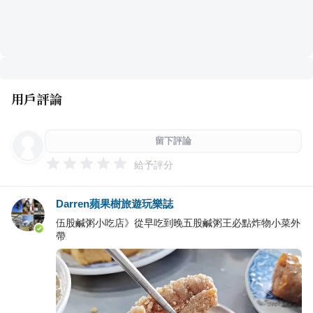
用戶評論
留下評論
給予評分
Darren蘋果樹旅遊玩樂誌
伍股鹹粥小吃店》從早吃到晚五股鹹粥王必點炸物小菜外
帶