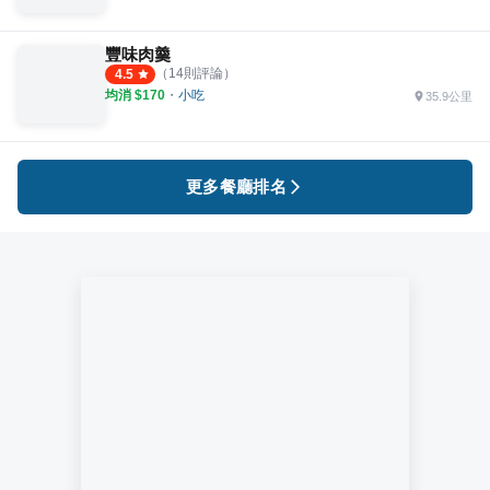
豐味肉羹
（
14
則評論）
4.5
均消 $
170
・
小吃
35.9公里
更多餐廳排名