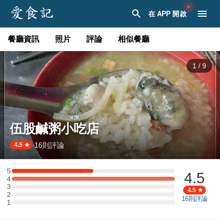
在 APP 開啟
餐廳資訊
照片
評論
相似餐廳
1
/
9
伍股鹹粥小吃店
16
則評論
·
4.5
5
4.5
5 星：1 則評論
4
4 星：2 則評論
3
3 星：0 則評論
4.5
2
2 星：0 則評論
16
則評論
1
1 星：0 則評論