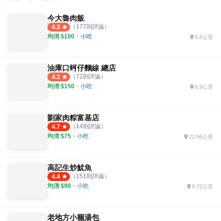
今大魯肉飯
（
177
則評論）
4.3
均消 $
100
・
小吃
5.6公里
油庫口蚵仔麵線 總店
（
72
則評論）
4.1
均消 $
150
・
小吃
8.9公里
劉家肉粽富基店
（
14
則評論）
4.7
均消 $
75
・
小吃
22.56公里
高記生炒魷魚
（
151
則評論）
4.4
均消 $
90
・
小吃
9.72公里
老地方小籠湯包