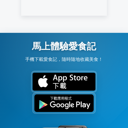
馬上體驗愛食記
手機下載愛食記，隨時隨地收藏美食！