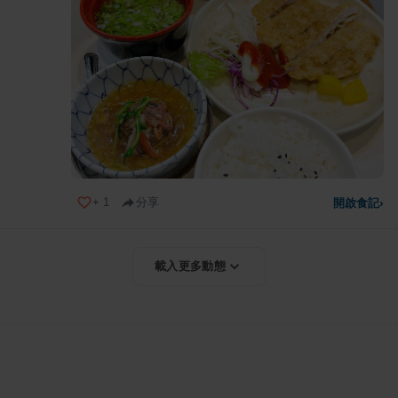
+
1
分享
開啟食記
›
載入更多動態