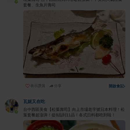
套餐、生魚片壽司
表示讚賞
分享
開啟食記
›
瓦妮又在吃
台中西區美食【松葉壽司】向上市場老字號日本料理！松
葉套餐超澎湃！從8品到11品！各式日料都吃到啦！