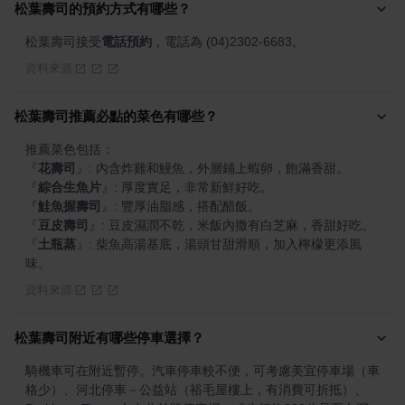
松葉壽司的預約方式有哪些？
松葉壽司接受
電話預約
，電話為 (04)2302-6683。
資料來源
松葉壽司推薦必點的菜色有哪些？
『
花壽司
』
『
綜合生魚片
』
『
鮭魚握壽司
』
『
豆皮壽司
』
『
土瓶蒸
』
: 柴魚高湯基底，湯頭甘甜滑順，加入檸檬更添風
味。
資料來源
松葉壽司附近有哪些停車選擇？
騎機車可在附近暫停。汽車停車較不便，可考慮美宜停車場（車
格少）、河北停車－公益站（裕毛屋樓上，有消費可折抵）、