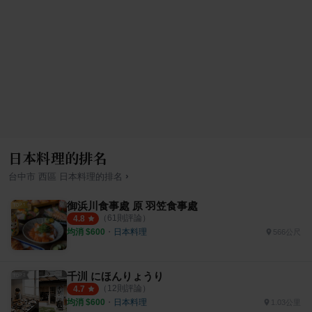
日本料理的排名
›
台中市
西區
日本料理
的排名
御浜川食事處 原 羽笠食事處
（
61
則評論）
4.8
均消 $
600
・
日本料理
566公尺
千汌 にほんりょうり
（
12
則評論）
4.7
均消 $
600
・
日本料理
1.03公里