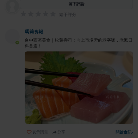
留下評論
給予評分
瑪莉食報
台中西區美食｜松葉壽司：向上市場旁的老字號，老派日
料首選！
表示讚賞
分享
開啟食記
›