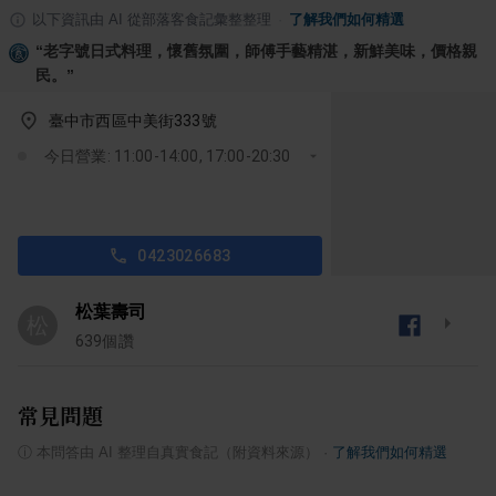
以下資訊由 AI 從部落客食記彙整整理
·
了解我們如何精選
“
老字號日式料理，懷舊氛圍，師傅手藝精湛，新鮮美味，價格親
民。
”
臺中市西區中美街333號
今日營業: 11:00-14:00, 17:00-20:30
0423026683
松葉壽司
松
639
個讚
常見問題
ⓘ
本問答由 AI 整理自真實食記（附資料來源）
·
了解我們如何精選