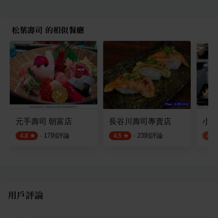
松葉壽司 的相似餐廳
元手壽司 朝富店
長谷川壽司專賣店
小莊
·
17
則評論
·
23
則評論
4.8
4.5
4.2
用戶評論