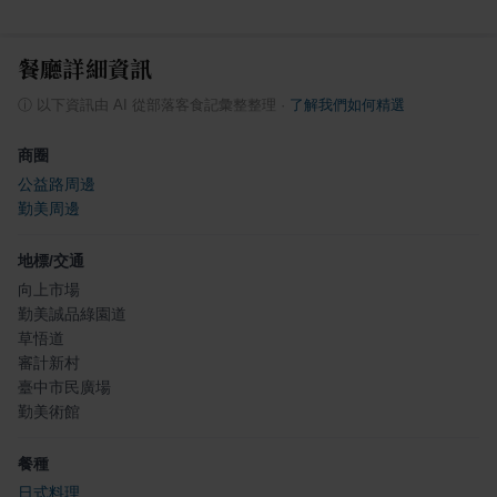
餐廳詳細資訊
ⓘ
以下資訊由 AI 從部落客食記彙整整理
·
了解我們如何精選
商圈
公益路周邊
勤美周邊
地標/交通
向上市場
勤美誠品綠園道
草悟道
審計新村
臺中市民廣場
勤美術館
餐種
日式料理