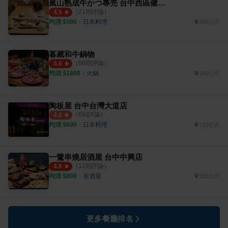
嵐山熟成牛かつ專売 台中西區健行店
（
21
則評論）
4.5
均消 $
500
・
日本料理
699公尺
暮藏和牛鍋物
（
66
則評論）
4.6
均消 $
1800
・
火鍋
348公尺
陶板屋 台中台灣大道店
（
6
則評論）
4.0
均消 $
600
・
日本料理
723公尺
一鷺串燒居酒屋 台中中興店
（
12
則評論）
4.6
均消 $
800
・
居酒屋
388公尺
更多餐廳排名