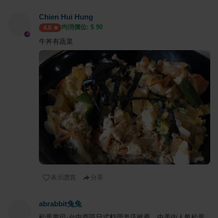
Chien Hui Hung
均消價位: $
90
4.0
牛丼有蔬菜
表示讚賞
分享
abrabbit兔兔
松葉壽司-台中西區日式料理老店推薦，中美街人氣松葉