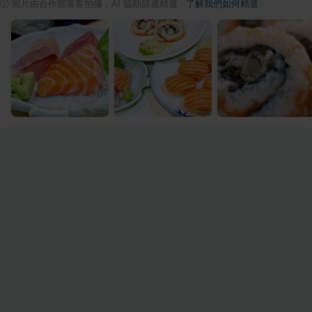
ⓘ
照片由合作部落客拍攝，AI 協助篩選精選
·
了解我們如何精選