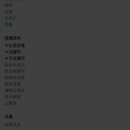
壽司
定食
生魚片
丼飯
推薦菜色
🌟
松葉套餐
🌟
花壽司
🌟
豆皮壽司
綜合生魚片
鮭魚握壽司
炸豚排定食
鮑魚蒸蛋
鹽烤公香魚
炸天婦羅
土瓶蒸
份量
份量充足