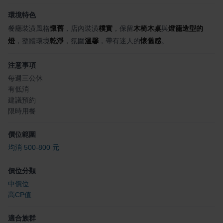
環境特色
餐廳裝潢風格
懷舊
，店內裝潢
樸實
，保留
木椅木桌
與
燈籠造型的
燈
，整體環境
乾淨
，氛圍
溫馨
，帶有迷人的
懷舊感
。
注意事項
每週三公休
有低消
建議預約
限時用餐
價位範圍
均消 500-800 元
價位分類
中價位
高CP值
適合族群