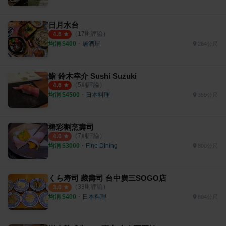
日月水台
（
17
則評論）
4.6
均消 $
400
・
居酒屋
264公尺
鮨 鈴木幸介 Sushi Suzuki
（
5
則評論）
4.6
均消 $
4500
・
日本料理
359公尺
椿彩割烹壽司
（
7
則評論）
4.0
均消 $
3000
・
Fine Dining
800公尺
くら寿司 藏壽司 台中廣三SOGO店
（
33
則評論）
3.0
均消 $
400
・
日本料理
604公尺