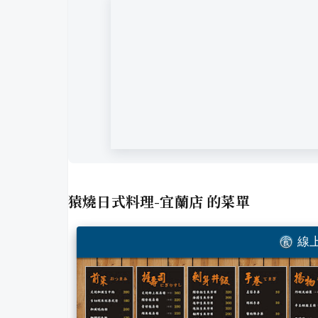
猿燒日式料理-宜蘭店
的菜單
線上