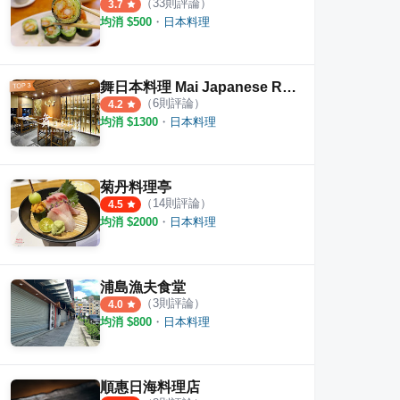
（
33
則評論）
3.7
均消 $
500
・
日本料理
舞日本料理 Mai Japanese Restaurant
（
6
則評論）
4.2
均消 $
1300
・
日本料理
菊丹料理亭
（
14
則評論）
4.5
均消 $
2000
・
日本料理
浦島漁夫食堂
（
3
則評論）
4.0
均消 $
800
・
日本料理
順惠日海料理店