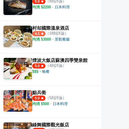
（
8
則評論）
5.0
均消 $
2200
・
日本料理
村却國際溫泉酒店
（
18
則評論）
4.1
均消 $
3000
・
景觀餐廳
煙波大飯店蘇澳四季雙泉館
（
4
則評論）
5.0
$$$
・
晚餐
鮨兵衛
（
5
則評論）
5.0
均消 $
500
・
日本料理
物
猿燒 季節料理 羅東店
くら
綠舞國際觀光飯店