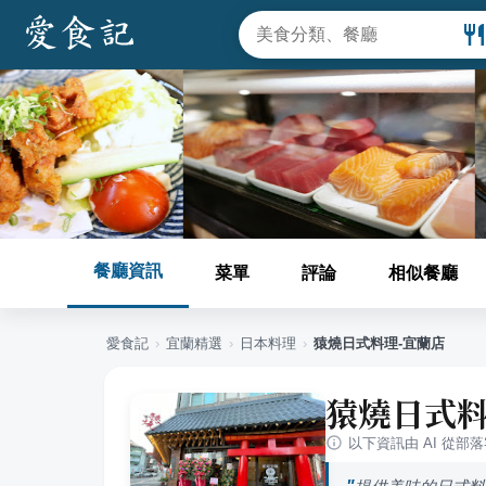
餐廳資訊
菜單
評論
相似餐廳
愛食記
›
宜蘭
精選
›
日本料理
›
猿燒日式料理-宜蘭店
猿燒日式料
以下資訊由 AI 從部