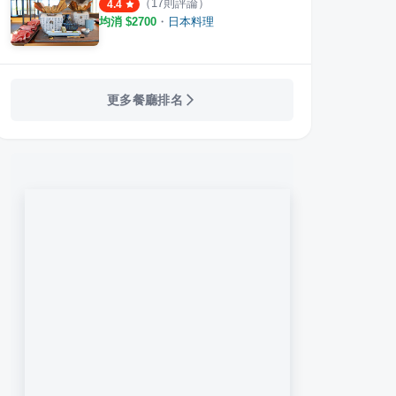
（
17
則評論）
4.4
·
42
則評論
·
8
則評論
4.3
5.0
均消 $
2700
・
日本料理
更多餐廳排名