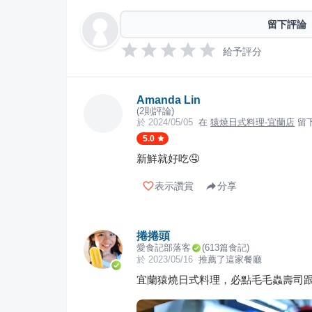
留下評論
給予評分
Amanda Lin
(
2
則評論)
於
2024/05/05
在
猿燒日式料理-宜蘭店
留
5.0
新鮮就好吃🤤
表示讚賞
分享
捲捲頭
愛食記部落客
(
613
篇食記)
於
2023/05/16
推薦了這家餐廳
宜蘭猿燒日式料理，必點毛毛蟲壽司