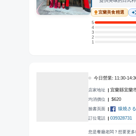
提供美味的日式料
宜蘭
美食精選
5
5 星：1 則評論
4
4 星：0 則評論
3
3 星：0 則評論
2
2 星：0 則評論
1
1 星：0 則評論
今日營業: 11:30-14:30,
宜蘭縣宜蘭市
店家地址
|
$
620
均消價位
|
猿燒さ
臉書頁面
|
039328731
訂位電話
|
您是餐廳老闆？想要更多