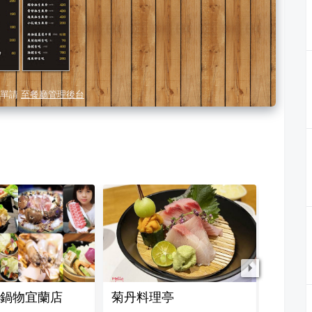
單請
至餐廳管理後台
鍋物宜蘭店
菊丹料理亭
熊飽鍋