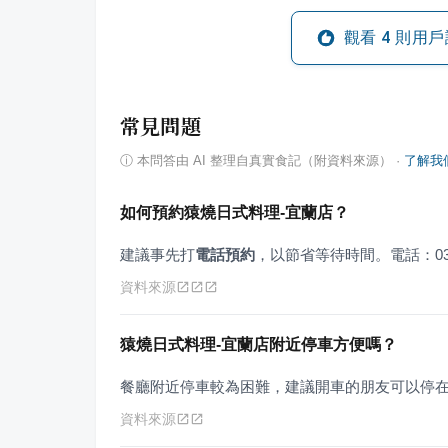
觀看
4
則用戶
常見問題
ⓘ
本問答由 AI 整理自真實食記（附資料來源）
·
了解我
如何預約猿燒日式料理-宜蘭店？
建議事先打
電話預約
，以節省等待時間。電話：03-9
資料來源
猿燒日式料理-宜蘭店附近停車方便嗎？
餐廳附近停車較為困難，建議開車的朋友可以停
資料來源