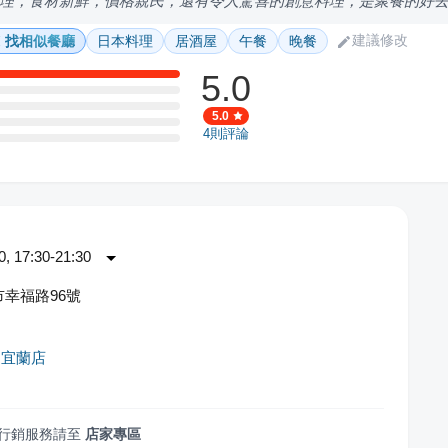
理，食材新鮮，價格親民，還有令人驚喜的創意料理，是聚餐的好
建議修改
找相似餐廳
日本料理
居酒屋
午餐
晚餐
5.0
5.0
4
則評論
 17:30-21:30
幸福路96號
る宜蘭店
行銷服務請至
店家專區