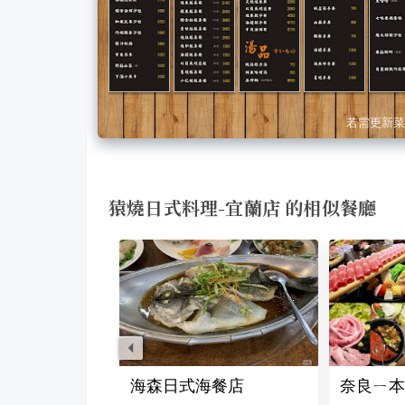
若需更新菜
猿燒日式料理-宜蘭店 的相似餐廳
料理
海森日式海餐店
奈良ㄧ本