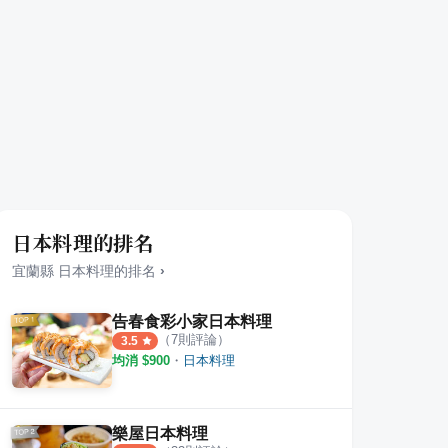
日本料理的排名
宜蘭縣
日本料理
的排名
›
告春食彩小家日本料理
（
7
則評論）
3.5
均消 $
900
・
日本料理
樂屋日本料理