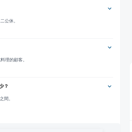
至週二公休。
式料理的顧客。
少？
元之間。