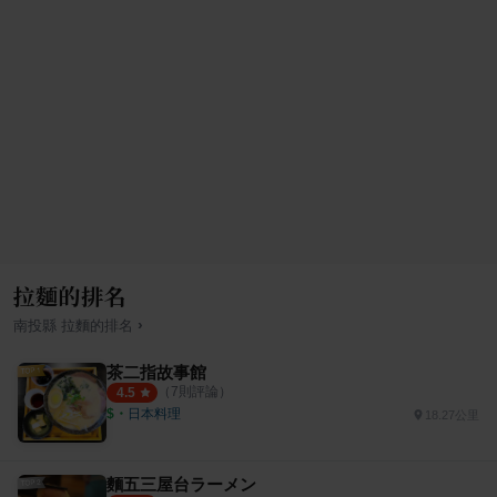
拉麵的排名
›
南投縣
拉麵
的排名
茶二指故事館
（
7
則評論）
4.5
$
・
日本料理
18.27公里
麵五三屋台ラーメン