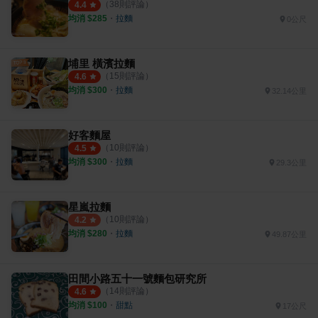
（
38
則評論）
4.4
均消 $
285
・
拉麵
0公尺
埔里 橫濱拉麵
（
15
則評論）
4.6
均消 $
300
・
拉麵
32.14公里
好客麵屋
（
10
則評論）
4.5
均消 $
300
・
拉麵
29.3公里
星嵐拉麵
（
10
則評論）
4.2
均消 $
280
・
拉麵
49.87公里
田間小路五十一號麵包研究所
（
14
則評論）
4.6
均消 $
100
・
甜點
17公尺