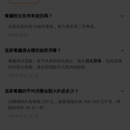
餐廳附近有停車資訊嗎？
店家前面約有10個停車格，後方還有第二停車場。
資料來源
這家餐廳適合哪些族群用餐？
餐廳環境寬敞，有戶外席和室內座位，適合
朋友聚餐
，也因其獨
特的屋台氛圍，適合想體驗日式風情的顧客。
資料來源
這家餐廳的平均消費金額大約是多少？
拉麵價格約為每碗 230 元，披薩價格約為 300-340 元不等，烤
雞肉串約 38 元一串。
資料來源