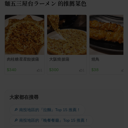
麵五三屋台ラーメン
的推薦菜色
肉桂糖星星餃披薩
大阪燒披薩
燒鳥
$340
$300
$38
1
1
1
大家都在搜尋
🔎 南投地區的『拉麵』Top 15 推薦！
🔎 南投地區的『晚餐餐廳』Top 15 推薦！