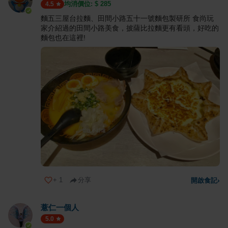
均消價位: $
285
4.5
麵五三屋台拉麵、田間小路五十一號麵包製研所 食尚玩
家介紹過的田間小路美食，披薩比拉麵更有看頭，好吃的
麵包也在這裡!
+
1
分享
開啟食記
›
薏仁一個人
5.0