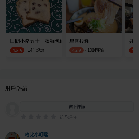
田間小路五十一號麵包研究所
星嵐拉麵
好客
·
14
則評論
·
10
則評論
4.6
4.2
4.5
用戶評論
留下評論
給予評分
哈比小叮噹