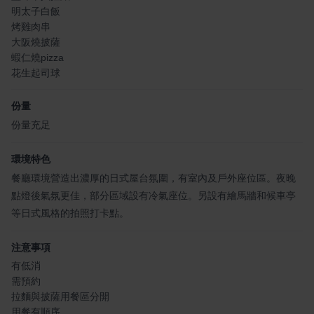
明太子白飯
烤雞肉串
大阪燒披薩
蝦仁燒pizza
花生起司球
份量
份量充足
環境特色
餐廳環境營造出濃厚的日式屋台氛圍，有室內及戶外座位區。夜晚
點燈後氣氛更佳，部分區域設有冷氣座位。另設有繪馬牆和候車亭
等日式風格的拍照打卡點。
注意事項
有低消
需預約
拉麵與披薩用餐區分開
用餐有順序