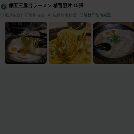
麵五三屋台ラーメン
精選照片
15
張
ⓘ
照片由合作部落客拍攝，AI 協助篩選精選
·
了解我們如何精選