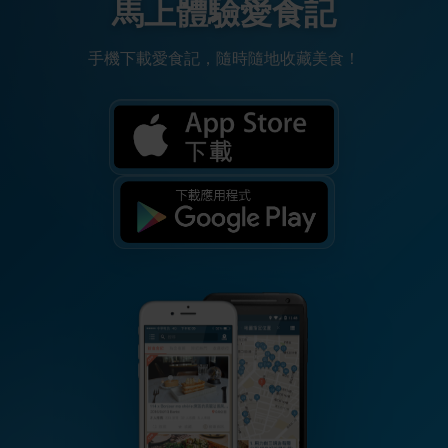
馬上體驗愛食記
手機下載愛食記，隨時隨地收藏美食！