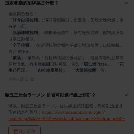
這家餐廳的招牌菜是什麼？
『
豚骨白湯拉麵
』
: 湯頭濃郁順口，份量足，叉燒大塊軟嫩，附
『
赤湯味噌拉麵
』
: 味噌湯頭濃郁，帶有微辣提味，配料與豚骨
『
辛子拉麵
』
: 在赤湯味噌拉麵的基礎上增加辣度，口味較鹹，
『
披薩
』
: 被譽為「被拉麵耽誤的披薩店」，餅皮有嚼勁且帶有
窯烤香氣，有多種鹹甜口味可選，例如
『
蝦仁燒Pizza
』
、
『
花
生起司球
』
、
『
肉桂糖星星餃
』
、
『
大阪燒披薩
』
等。
資料來源
麵五三屋台ラーメン 是否可以進行線上預訂？
可以。麵五三屋台ラーメン 提供線上預訂服務，您可以透過以
下連結進行預訂：
https://www.facebook.com/login/?
next=https%3A%2F%2Fwww.facebook.com%2F53ramen%2F
線上訂位