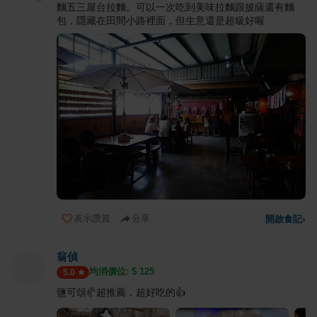
麵五三屋台拉麵。可以一次吃到美味拉麵跟披薩還有麵
包，隱藏在田間小路裡面，但生意還是超級好喔
表示讚賞
分享
開啟食記
›
翁偵
均消價位: $
125
5.0
鹽可頌🥐超推薦，超好吃的👍