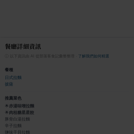
餐廳詳細資訊
ⓘ
以下資訊由 AI 從部落客食記彙整整理
·
了解我們如何精選
餐種
日式拉麵
披薩
推薦菜色
🌟
赤湯味噌拉麵
🌟
肉桂糖星星餃
豚骨白湯拉麵
辛子拉麵
鹽味干貝拉麵