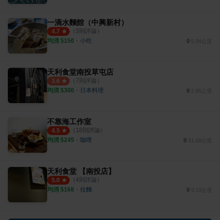
一滴水麵館（中興新村）
（
3
則評論）
4.7
均消 $
150
・
小吃
5.94公里
天利食堂南投草屯店
（
7
則評論）
3.6
均消 $
300
・
日本料理
2.85公里
不靠海工作室
（
18
則評論）
4.5
均消 $
245
・
咖哩
31.69公里
天利食堂 【南投店】
（
4
則評論）
5.0
均消 $
168
・
拉麵
9.19公里