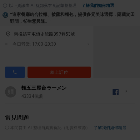
以下資訊由 AI 從部落客食記彙整整理
·
了解我們如何精選
“
這家餐廳結合拉麵、披薩和麵包，提供多元美味選擇，隱藏於田
野間，卻生意興隆。
”
南投縣草屯鎮史館路397巷53號
今日營業: 17:00-20:30
線上訂位
麵五三屋台ラーメン
麵
43334
個讚
常見問題
ⓘ
本問答由 AI 整理自真實食記（附資料來源）
·
了解我們如何精選