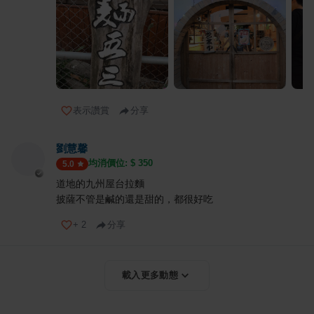
表示讚賞
分享
劉慧馨
均消價位: $
350
5.0
道地的九州屋台拉麵
披薩不管是鹹的還是甜的，都很好吃
+
2
分享
載入更多動態