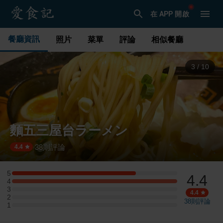
在 APP 開啟
餐廳資訊
照片
菜單
評論
相似餐廳
3
/
10
麵五三屋台ラーメン
38
則評論
·
4.4
5
4.4
5 星：3 則評論
4
4 星：4 則評論
3
3 星：0 則評論
4.4
2
2 星：0 則評論
38
則評論
1
1 星：0 則評論