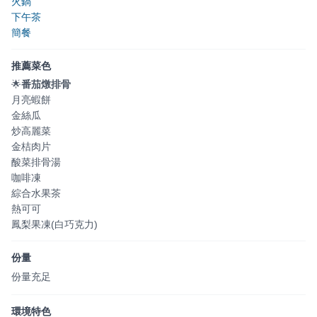
火鍋
下午茶
簡餐
推薦菜色
🌟
番茄燉排骨
月亮蝦餅
金絲瓜
炒高麗菜
金桔肉片
酸菜排骨湯
咖啡凍
綜合水果茶
熱可可
鳳梨果凍(白巧克力)
份量
份量充足
環境特色