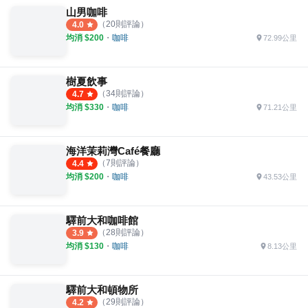
山男咖啡
（
20
則評論）
4.0
均消 $
200
・
咖啡
72.99公里
樹夏飲事
（
34
則評論）
4.7
均消 $
330
・
咖啡
71.21公里
海洋茉莉灣Café餐廳
（
7
則評論）
4.4
均消 $
200
・
咖啡
43.53公里
驛前大和咖啡館
（
28
則評論）
3.9
均消 $
130
・
咖啡
8.13公里
驛前大和頓物所
（
29
則評論）
4.2