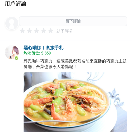
用戶評論
留下評論
給予評分
黑心喵娜︱食旅手札
均消價位: $
350
邱氏咖啡巧克力 連陳美鳳都慕名前來直播的巧克力主題
餐廳，合菜也很令人驚豔呢！