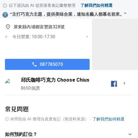
以下資訊由 AI 從部落客食記彙整整理
·
了解我們如何精選
“
主打巧克力主題，提供美味合菜，連知名藝人都慕名前來。
”
屏東縣內埔鄉富豐路328號
今日營業: 10:00-17:30
087785070
邱氏咖啡巧克力 Choose Chius
8650
個讚
常見問題
ⓘ
本問答由 AI 整理自真實食記（附資料來源）
·
了解我們如何精選
如何預約訂位？