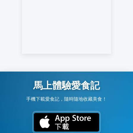
馬上體驗愛食記
手機下載愛食記，隨時隨地收藏美食！