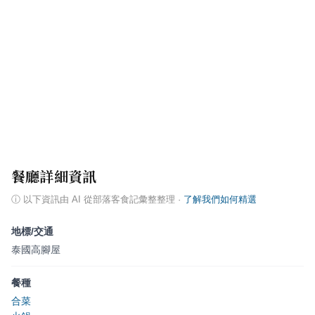
餐廳詳細資訊
ⓘ
以下資訊由 AI 從部落客食記彙整整理
·
了解我們如何精選
地標/交通
泰國高腳屋
餐種
合菜