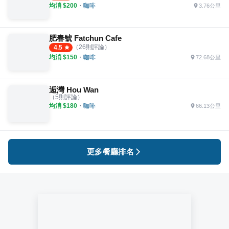
均消 $
200
・
咖啡
3.76公里
肥春號 Fatchun Cafe
（
26
則評論）
4.5
均消 $
150
・
咖啡
72.68公里
逅灣 Hou Wan
（
5
則評論）
均消 $
180
・
咖啡
66.13公里
更多餐廳排名