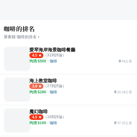
咖啡的排名
›
屏東縣
咖啡
的排名
愛琴海岸海景咖啡餐廳
（
31
則評論）
4.5
均消 $
500
・
咖啡
44公里
海上教堂咖啡
（
27
則評論）
3.9
均消 $
280
・
咖啡
20.18公里
魔幻咖啡
（
10
則評論）
4.5
均消 $
100
・
咖啡
37.32公里