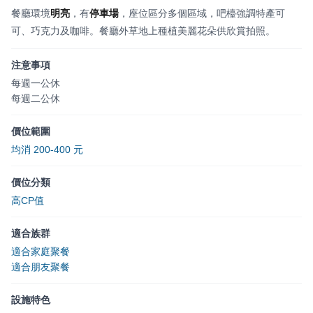
餐廳環境
明亮
，有
停車場
，座位區分多個區域，吧檯強調特產可
可、巧克力及咖啡。餐廳外草地上種植美麗花朵供欣賞拍照。
注意事項
每週一公休
每週二公休
價位範圍
均消 200-400 元
價位分類
高CP值
適合族群
適合家庭聚餐
適合朋友聚餐
設施特色