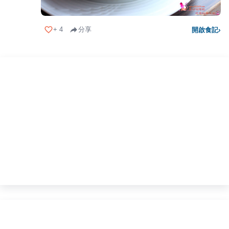
+
4
分享
開啟食記
›