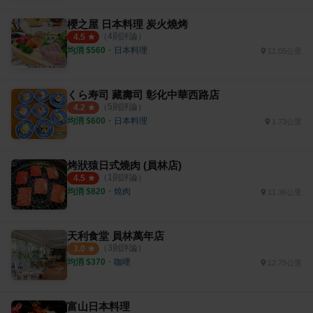
櫻之屋 日本料理 炭火燒烤
（
4
則評論）
4.5
均消 $
560
・
日本料理
11.05公里
くら寿司 藏壽司 彰化中華西路店
（
5
則評論）
4.2
均消 $
600
・
日本料理
1.73公里
烤狀猿日式燒肉 (員林店)
（
1
則評論）
4.5
均消 $
820
・
燒肉
11.36公里
天利食堂 員林萬年店
（
3
則評論）
3.0
均消 $
370
・
咖哩
12.75公里
富山日本料理