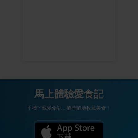
馬上體驗愛食記
手機下載愛食記，隨時隨地收藏美食！