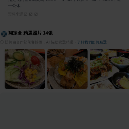
一公休。
資料來源
翔定食
精選照片
14
張
ⓘ
照片由合作部落客拍攝，AI 協助篩選精選
·
了解我們如何精選