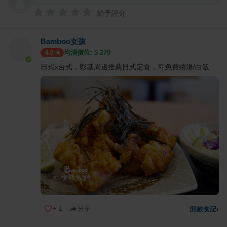
給予評分
Bamboo女孩
均消價位: $
270
4.0
日式x台式，彰基周邊推薦日式定食，可免費續湯/白飯
+
1
分享
開啟食記
›