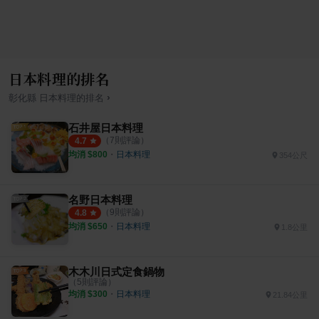
日本料理的排名
›
彰化縣
日本料理
的排名
石井屋日本料理
（
7
則評論）
4.7
均消 $
800
・
日本料理
354公尺
名野日本料理
（
9
則評論）
4.8
均消 $
650
・
日本料理
1.8公里
木木川日式定食鍋物
（
5
則評論）
均消 $
300
・
日本料理
21.84公里