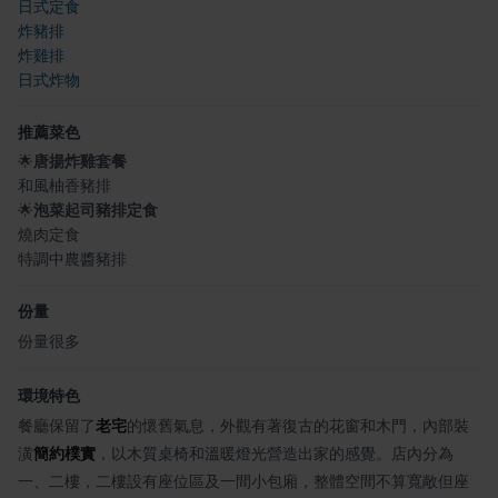
日式定食
炸豬排
炸雞排
日式炸物
推薦菜色
🌟
唐揚炸雞套餐
和風柚香豬排
🌟
泡菜起司豬排定食
燒肉定食
特調中農醬豬排
份量
份量很多
環境特色
餐廳保留了
老宅
的懷舊氣息，外觀有著復古的花窗和木門，內部裝
潢
簡約樸實
，以木質桌椅和溫暖燈光營造出家的感覺。店內分為
一、二樓，二樓設有座位區及一間小包廂，整體空間不算寬敞但座