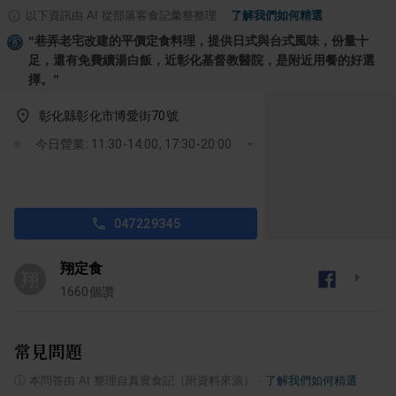
以下資訊由 AI 從部落客食記彙整整理
·
了解我們如何精選
“
巷弄老宅改建的平價定食料理，提供日式與台式風味，份量十
足，還有免費續湯白飯，近彰化基督教醫院，是附近用餐的好選
擇。
”
彰化縣彰化市博愛街70號
今日營業: 11:30-14:00, 17:30-20:00
047229345
翔定食
翔
1660
個讚
常見問題
ⓘ
本問答由 AI 整理自真實食記（附資料來源）
·
了解我們如何精選