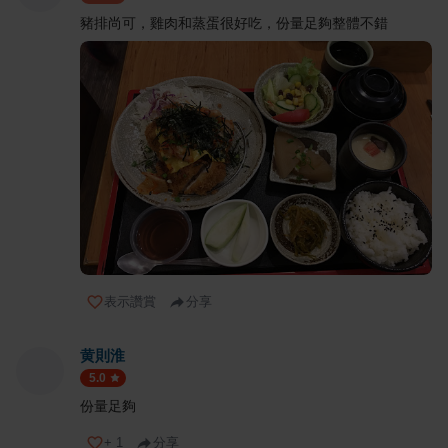
豬排尚可，雞肉和蒸蛋很好吃，份量足夠整體不錯
表示讚賞
分享
黄則淮
5.0
份量足夠
+
1
分享