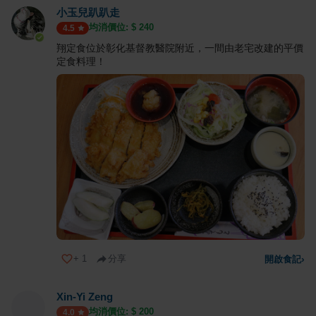
小玉兒趴趴走
均消價位: $
240
4.5
翔定食位於彰化基督教醫院附近，一間由老宅改建的平價
定食料理！
+
1
分享
開啟食記
›
Xin-Yi Zeng
均消價位: $
200
4.0