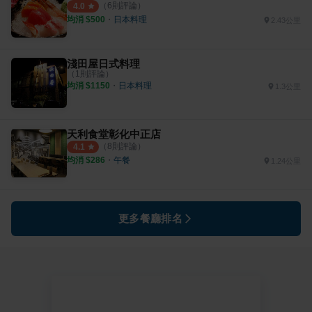
（
6
則評論）
4.0
均消 $
500
・
日本料理
2.43公里
淺田屋日式料理
（
1
則評論）
均消 $
1150
・
日本料理
1.3公里
天利食堂彰化中正店
（
8
則評論）
4.1
均消 $
286
・
午餐
1.24公里
更多餐廳排名