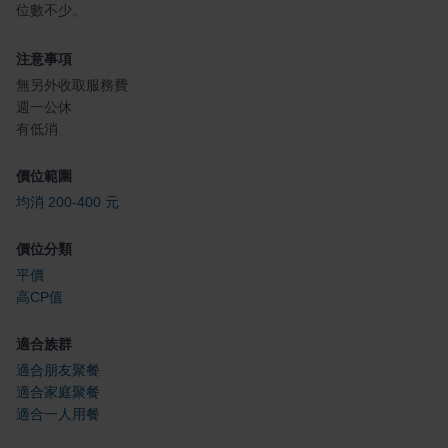
位數不少。
注意事項
無另外收取服務費
週一公休
有低消
價位範圍
均消 200-400 元
價位分類
平價
高CP值
適合族群
適合朋友聚餐
適合家庭聚餐
適合一人用餐