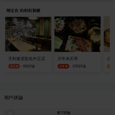
翔定食 的相似餐廳
天利食堂彰化中正店
川牛木石亭
小時
·
8
則評論
·
10
則評論
4.1
4.6
2.8
用戶評論
留下評論