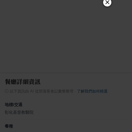
餐廳詳細資訊
ⓘ
以下資訊由 AI 從部落客食記彙整整理
·
了解我們如何精選
地標/交通
彰化基督教醫院
餐種