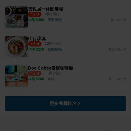
雲也居一休閒農場
（
9
則評論）
4.7
均消 $
400
・
景觀餐廳
8.15公里
山行玫瑰
（
12
則評論）
4.6
均消 $
250
・
景觀餐廳
25.06公里
Doo Coffee景觀咖啡廳
（
11
則評論）
4.0
均消 $
200
・
咖啡
10.14公里
更多餐廳排名