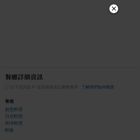
餐廳詳細資訊
ⓘ
以下資訊由 AI 從部落客食記彙整整理
·
了解我們如何精選
餐種
創意料理
日式料理
和洋料理
輕食