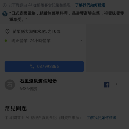
以下資訊由 AI 從部落客食記彙整整理
·
了解我們如何精選
“
日式庭園風格，精緻無菜單料理，品嘗豐富雙主菜，視覺味覺雙
重享受。
”
苗栗縣大湖鄉水尾5之10號
現正營業: 24小時營業
037993366
石風溫泉渡假城堡
石
6486
個讚
常見問題
ⓘ
本問答由 AI 整理自真實食記（附資料來源）
·
了解我們如何精選