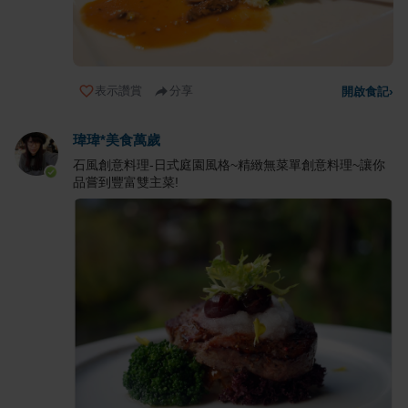
表示讚賞
分享
開啟食記
›
瑋瑋*美食萬歲
石風創意料理-日式庭園風格~精緻無菜單創意料理~讓你
品嘗到豐富雙主菜!