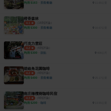
均消 $
163
・
景觀餐廳
11.65公里
橙香森林
（
16
則評論）
4.1
均消 $
300
・
景觀餐廳
16.67公里
巧克力雲莊
（
6
則評論）
4.2
均消 $
300
・
甜點
406公尺
碧絡角花園咖啡
（
9
則評論）
4.2
均消 $
400
・
景觀餐廳
25.17公里
南庄橄欖樹咖啡民宿
（
9
則評論）
4.3
均消 $
200
・
咖啡
13.55公里