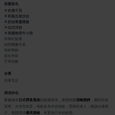
推薦菜色
🌟
炙燒干貝
🌟
和風生菜沙拉
🌟
奶油青醬燉飯
🌟
法式洋肋
🌟
美國無骨牛小排
和風松阪豬
紐西蘭嫩羊肩
海鮮陶鍋
提拉米蘇
芒果奶酪
份量
份量充足
環境特色
餐廳擁有
日式禪意風格
的庭園環境，整體氛圍
清幽雅靜
，園區內有
迴廊、水池等造景，地板多為木頭地板，需脫鞋進入，建議自備襪
子。整體環境
優美雅緻
，有置身日本的錯覺。