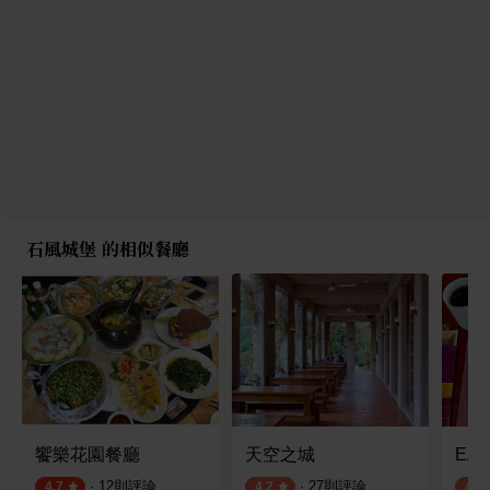
石風城堡 的相似餐廳
饗樂花園餐廳
天空之城
EA
·
12
則評論
·
27
則評論
4.7
4.2
4.3