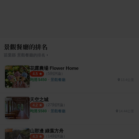
景觀餐廳的排名
›
苗栗縣
景觀餐廳
的排名
花露農場 Flower Home
（
5
則評論）
4.5
均消 $
450
・
景觀餐廳
13.4公里
天空之城
（
27
則評論）
4.2
均消 $
580
・
景觀餐廳
14.44公里
山那邊 綠葉方舟
（
14
則評論）
4.3