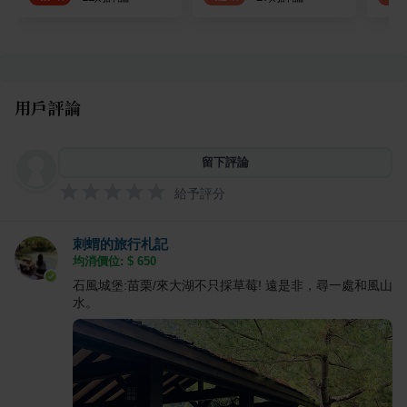
用戶評論
留下評論
給予評分
刺蝟的旅行札記
均消價位: $
650
石風城堡:苗栗/來大湖不只採草莓! 遠是非，尋一處和風山
水。