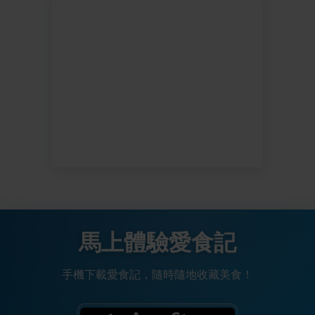
馬上體驗愛食記
手機下載愛食記，隨時隨地收藏美食！