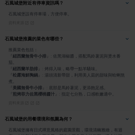
石風城堡附近有停車資訊嗎？
石風城堡設有停車場，方便停車。
資料來源
石風城堡推薦的菜色有哪些？
『
紐西蘭無骨牛小排
』
: 佐黑湖椒醬，搭配馬鈴薯泥與燙水番
『
紐西蘭羊肋排
』
『
松露海鮮陶鍋
』
: 湯頭清新帶甜，利用美人菇的甜味與蛤蜊熬
『
美國無骨牛小排
』
『
煎烤菲力佐黑櫻桃醬汁
』
: 指定七分熟，口感軟嫩適中。
資料來源
石風城堡的用餐環境和氛圍為何？
石風城堡擁有日式禪意風格的庭園景觀，環境清幽雅緻，有迴