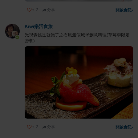
+
2
分享
開啟食記
›
Kiwi樂活食旅
光視覺挑逗就飽了之石風渡假城堡創意料理(草莓季限定
套餐)
+
2
分享
開啟食記
›