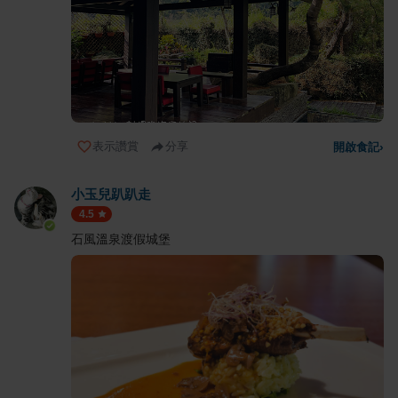
表示讚賞
分享
開啟食記
›
小玉兒趴趴走
4.5
石風溫泉渡假城堡