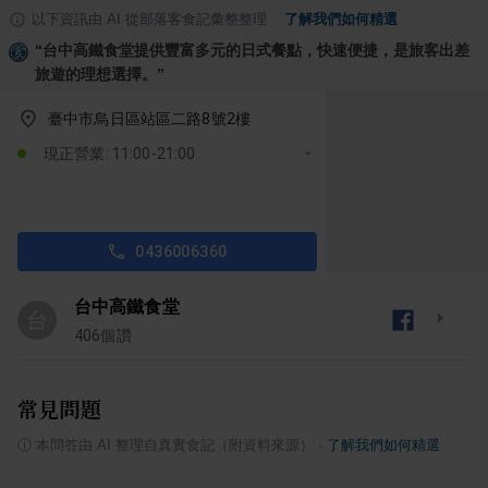
以下資訊由 AI 從部落客食記彙整整理
·
了解我們如何精選
“
台中高鐵食堂提供豐富多元的日式餐點，快速便捷，是旅客出差
旅遊的理想選擇。
”
臺中市烏日區站區二路8號2樓
現正營業: 11:00-21:00
0436006360
台中高鐵食堂
台
406
個讚
常見問題
ⓘ
本問答由 AI 整理自真實食記（附資料來源）
·
了解我們如何精選