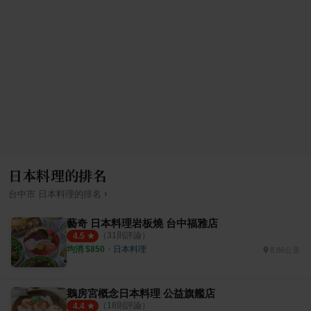
日本料理的排名
›
台中市
日本料理
的排名
藝奇 日本料理岩板燒 台中福雅店
（
31
則評論）
4.5
均消 $
850
・
日本料理
8.86公里
鵝房宮概念日本料理 公益旗艦店
（
18
則評論）
4.4