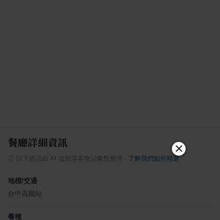
餐廳詳細資訊
ⓘ
以下資訊由 AI 從部落客食記彙整整理
·
了解我們如何精選
地標/交通
台中高鐵站
餐種