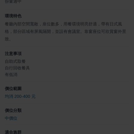
份量適中
環境特色
餐廳內部空間寬敞，座位數多，用餐環境明亮舒適，帶有日式風
格，部分區域有屏風隔開，並設有會議室。靠窗座位可欣賞窗外景
致。
注意事項
自助式取餐
自行回收餐具
有低消
價位範圍
均消 200-400 元
價位分類
中價位
適合族群