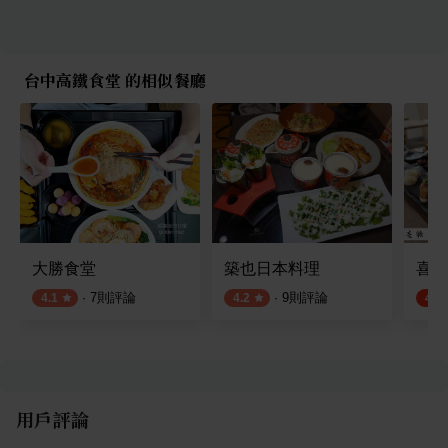
台中高鐵食堂 的相似餐廳
大勝食堂
築也日本料理
喜膳
·
7
則評論
·
9
則評論
4.1
4.2
4.5
用戶評論