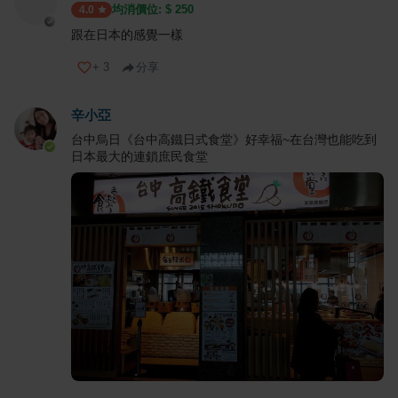
均消價位: $
250
4.0
跟在日本的感覺一樣
+
3
分享
辛小亞
台中烏日《台中高鐵日式食堂》好幸福~在台灣也能吃到
日本最大的連鎖庶民食堂