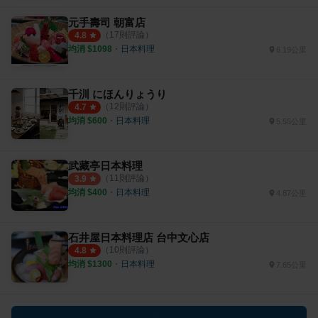
元手壽司 朝富店
（
17
則評論）
4.8
均消 $
1098
・
日本料理
6.19公里
千汌 にほんりょうり
（
12
則評論）
4.7
均消 $
600
・
日本料理
5.55公里
武藏亭日本料理
（
11
則評論）
3.9
均消 $
400
・
日本料理
4.87公里
石井屋日本料理店 台中文心店
（
10
則評論）
4.8
均消 $
1300
・
日本料理
7.65公里