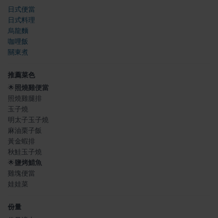
日式便當
日式料理
烏龍麵
咖哩飯
關東煮
推薦菜色
🌟
照燒雞便當
照燒雞腿排
玉子燒
明太子玉子燒
麻油栗子飯
黃金蝦排
秋鮭玉子燒
🌟
鹽烤鯖魚
雞塊便當
娃娃菜
份量