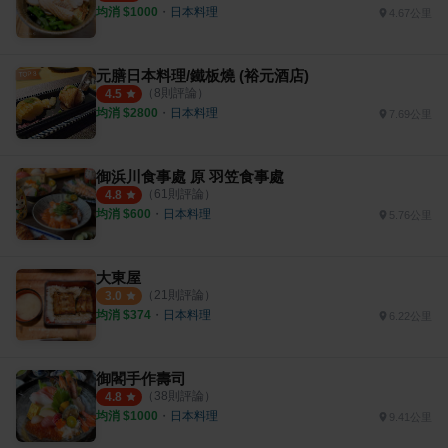
均消 $
1000
・
日本料理
4.67公里
元膳日本料理/鐵板燒 (裕元酒店)
（
8
則評論）
4.5
均消 $
2800
・
日本料理
7.69公里
御浜川食事處 原 羽笠食事處
（
61
則評論）
4.8
均消 $
600
・
日本料理
5.76公里
大東屋
（
21
則評論）
3.0
均消 $
374
・
日本料理
6.22公里
御閣手作壽司
（
38
則評論）
4.8
均消 $
1000
・
日本料理
9.41公里