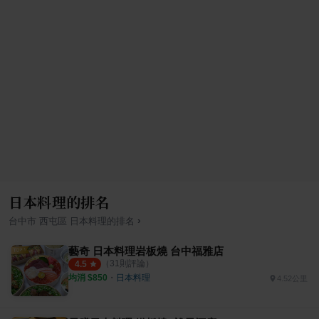
日本料理的排名
›
台中市
西屯區
日本料理
的排名
藝奇 日本料理岩板燒 台中福雅店
（
31
則評論）
4.5
均消 $
850
・
日本料理
4.52公里