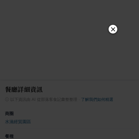
餐廳詳細資訊
ⓘ
以下資訊由 AI 從部落客食記彙整整理
·
了解我們如何精選
商圈
水湳經貿園區
餐種