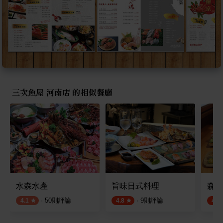
三次魚屋 河南店 的相似餐廳
水森水產
旨味日式料理
森川
·
50
則評論
·
9
則評論
4.1
4.8
4.6