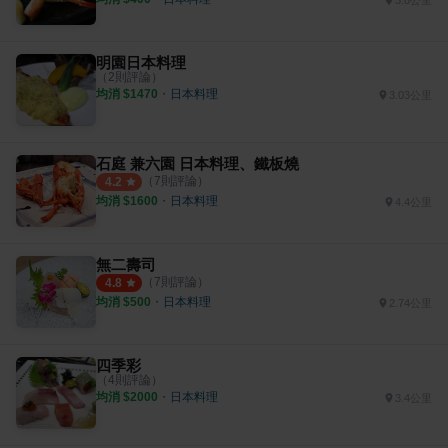
明園日本料理
（
2
則評論）
均消 $
1470
・
日本料理
3.03公里
石庭 兼六園 日本料理、鐵板燒
（
7
則評論）
4.2
均消 $
1600
・
日本料理
4.4公里
無二壽司
（
7
則評論）
4.8
均消 $
500
・
日本料理
2.74公里
四季彩
（
4
則評論）
均消 $
2000
・
日本料理
3.4公里