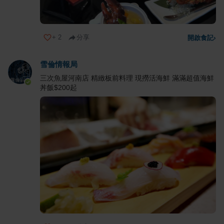
+
2
分享
開啟食記
›
雪倫情報局
三次魚屋河南店 精緻板前料理 現撈活海鮮 滿滿超值海鮮
丼飯$200起