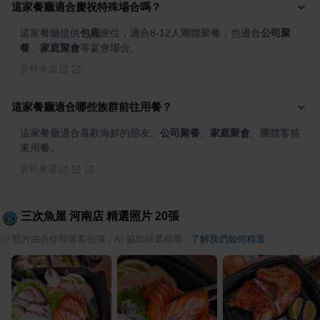
這家餐廳適合慶祝特殊場合嗎？
這家餐廳提供
包廂
座位，適合8-12人團體聚餐，也適合
公司聚
餐
、
家庭聚會
等宴會場合。
資料來源
這家餐廳適合哪些族群前往用餐？
這家餐廳適合喜歡海鮮的朋友、
公司聚餐
、
家庭聚會
、團體客前
來用餐。
資料來源
三次魚屋 河南店
精選照片
20
張
ⓘ
照片由合作部落客拍攝，AI 協助篩選精選
·
了解我們如何精選