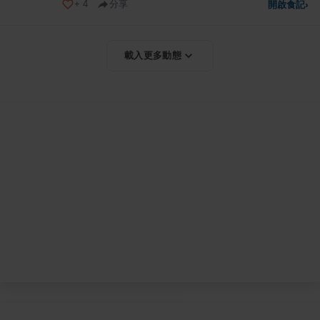
+
4
分享
開啟食記
›
載入更多動態