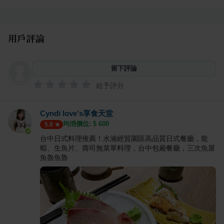
用戶評論
留下評論
給予評分
Cyndi love's享食天堂
均消價位: $
600
5.0
台中日式料理推薦！水湳經貿園區高品質日式餐廳，龍
蝦、生魚片、壽司無菜單料理，台中包廂餐廳，三次魚屋
魚魯魚魯