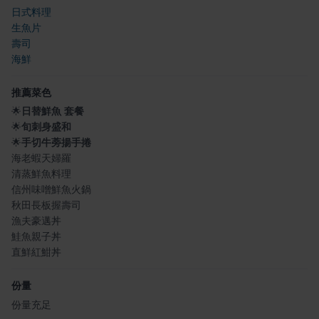
日式料理
生魚片
壽司
海鮮
推薦菜色
🌟
日替鮮魚 套餐
🌟
旬刺身盛和
🌟
手切牛蒡揚手捲
海老蝦天婦羅
清蒸鮮魚料理
信州味噌鮮魚火鍋
秋田長板握壽司
漁夫豪邁丼
鮭魚親子丼
直鮮紅魽丼
份量
份量充足