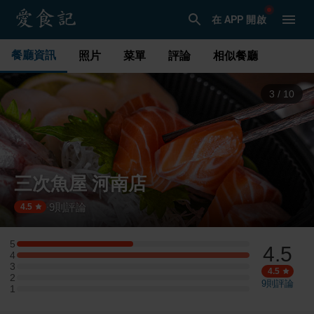
在 APP 開啟
餐廳資訊
照片
菜單
評論
相似餐廳
3
/
10
三次魚屋 河南店
9
則評論
·
4.5
5
4.5
5 星：1 則評論
4
4 星：2 則評論
3
3 星：0 則評論
4.5
2
2 星：0 則評論
9
則評論
1
1 星：0 則評論