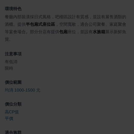
環境特色
餐廳內部裝潢採日式風格，吧檯區設計有質感，並設有展售酒類的
酒櫃。提供
半包廂式座位區
，空間寬敞，適合公司聚餐、家庭聚會
等宴會場合。部分分店有提供
包廂
座位，並設有
水族箱
展示新鮮魚
貨。
注意事項
有低消
限時
價位範圍
均消 1000-1500 元
價位分類
高CP值
平價
適合族群