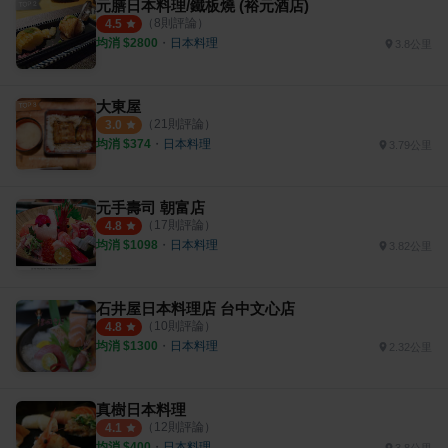
元膳日本料理/鐵板燒 (裕元酒店)
（
8
則評論）
4.5
均消 $
2800
・
日本料理
3.8公里
大東屋
（
21
則評論）
3.0
均消 $
374
・
日本料理
3.79公里
元手壽司 朝富店
（
17
則評論）
4.8
均消 $
1098
・
日本料理
3.82公里
石井屋日本料理店 台中文心店
（
10
則評論）
4.8
均消 $
1300
・
日本料理
2.32公里
真樹日本料理
（
12
則評論）
4.1
均消 $
400
・
日本料理
3.8公里