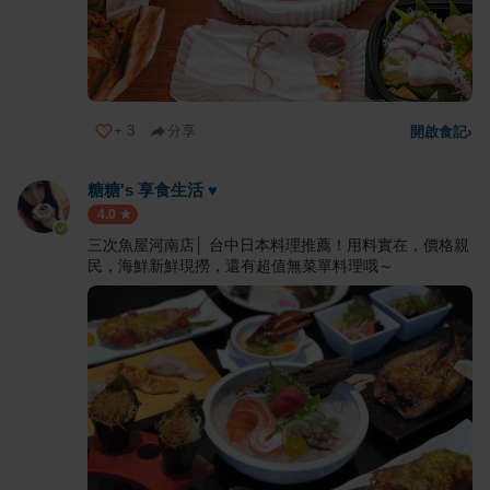
+
3
分享
開啟食記
›
糖糖's 享食生活 ♥
4.0
三次魚屋河南店│ 台中日本料理推薦！用料實在，價格親
民，海鮮新鮮現撈，還有超值無菜單料理哦～