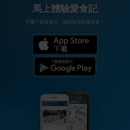
馬上體驗愛食記
手機下載愛食記，隨時隨地收藏美食！