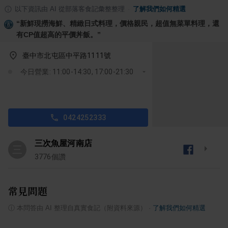
以下資訊由 AI 從部落客食記彙整整理
·
了解我們如何精選
“
新鮮現撈海鮮、精緻日式料理，價格親民，超值無菜單料理，還
有CP值超高的平價丼飯。
”
臺中市北屯區中平路1111號
今日營業: 11:00-14:30, 17:00-21:30
0424252333
三次魚屋河南店
三
3776
個讚
常見問題
ⓘ
本問答由 AI 整理自真實食記（附資料來源）
·
了解我們如何精選