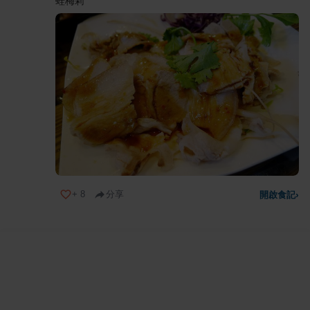
蛙梅莉
+
8
分享
開啟食記
›