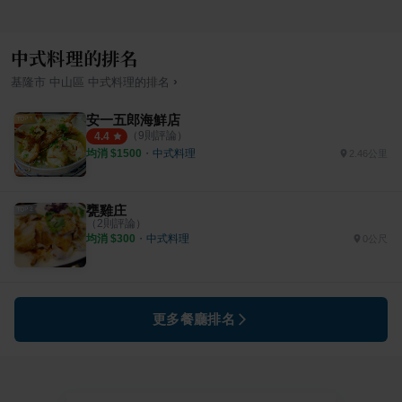
中式料理的排名
›
基隆市
中山區
中式料理
的排名
安一五郎海鮮店
（
9
則評論）
4.4
均消 $
1500
・
中式料理
2.46公里
甕雞庄
（
2
則評論）
均消 $
300
・
中式料理
0公尺
更多餐廳排名