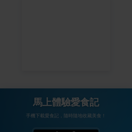
馬上體驗愛食記
手機下載愛食記，隨時隨地收藏美食！