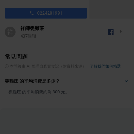
0224281991
祥師甕雞莊
祥
437
個讚
常見問題
ⓘ
本問答由 AI 整理自真實食記（附資料來源）
·
了解我們如何精選
甕雞庄 的平均消費是多少？
甕雞庄 的平均消費約為 300 元。