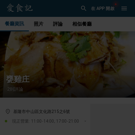
在 APP 開啟
餐廳資訊
照片
評論
相似餐廳
甕雞庄
2
則評論
·
基隆市中山區文化路215之6號
現正營業: 11:00-14:00, 17:00-21:00