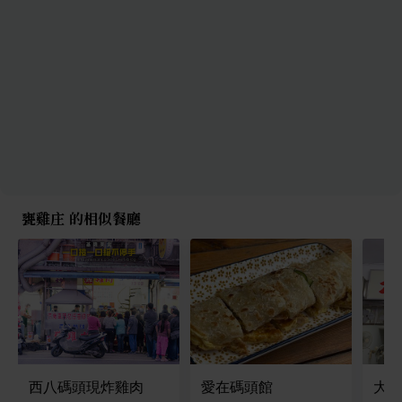
甕雞庄 的相似餐廳
西八碼頭現炸雞肉
愛在碼頭館
大公