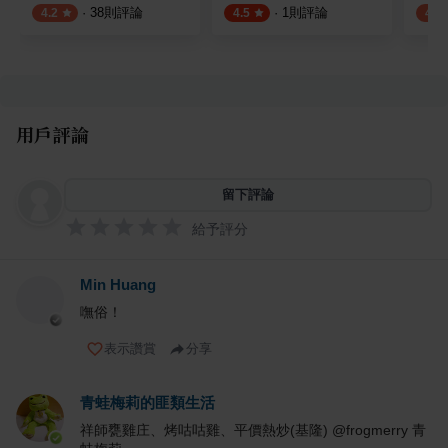
·
38
則評論
·
1
則評論
4.2
4.5
4.0
用戶評論
留下評論
給予評分
Min Huang
嘸俗！
表示讚賞
分享
青蛙梅莉的匪類生活
祥師甕雞庄、烤咕咕雞、平價熱炒(基隆) @frogmerry 青