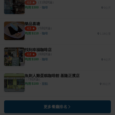
（
11
則評論）
4.0
均消 $
300
・
咖啡
0公尺
樂品喜塘
（
5
則評論）
4.5
均消 $
110
・
咖啡
1.18公里
找到幸福咖啡店
（
6
則評論）
4.8
均消 $
180
・
咖啡
4公尺
魚刺人雞蛋糕咖啡館 基隆正濱店
（
7
則評論）
均消 $
100
・
甜點
35公尺
更多餐廳排名