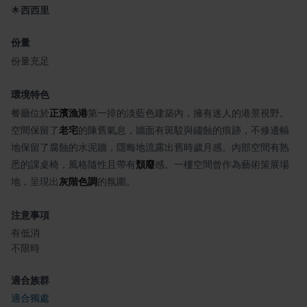
🌟
西西里
份量
份量充足
環境特色
餐廳位於
正濱漁港
第一排的淡藍色建築內，擁有迷人的港景視野。
空間保留了
老宅
的陳舊氣息，牆面有斑駁與鏽蝕的痕跡，不修邊幅
地保留了腐蝕的水泥牆，隱晦地流露出舊時歲月感。內部空間有熟
悉的課桌椅，風格隨性且帶有
頹廢
感。一樓空間曾作為藝術策展場
地，呈現出
灰階色調
的氛圍。
注意事項
有低消
不限時
適合族群
適合獨處