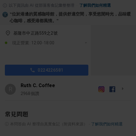
以下資訊由 AI 從部落客食記彙整整理
·
了解我們如何精選
“
位於港邊的質感咖啡館，提供舒適空間，享受悠閒時光，品味暖
心咖啡，感受港都風情。
”
基隆市中正路559之2號
現正營業: 12:00-18:00
0224226581
Ruth C. Coffee
R
2968
個讚
常見問題
ⓘ
本問答由 AI 整理自真實食記（附資料來源）
·
了解我們如何精選