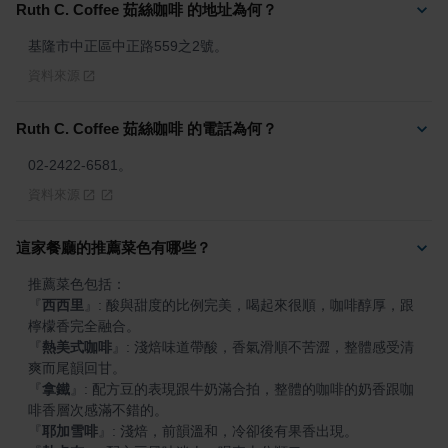
Ruth C. Coffee 茹絲咖啡 的地址為何？
基隆市中正區中正路559之2號。
資料來源
Ruth C. Coffee 茹絲咖啡 的電話為何？
02-2422-6581。
資料來源
這家餐廳的推薦菜色有哪些？
『
西西里
』
: 酸與甜度的比例完美，喝起來很順，咖啡醇厚，跟
『
熱美式咖啡
』
: 淺焙味道帶酸，香氣滑順不苦澀，整體感受清
『
拿鐵
』
: 配方豆的表現跟牛奶滿合拍，整體的咖啡的奶香跟咖
『
耶加雪啡
』