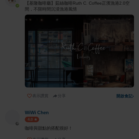
【基隆咖啡廳】茹絲咖啡Ruth C. Coffee正濱漁港2.0空
間，不限時間沉浸漁港風情
表示讚賞
分享
開啟食記
›
WiWi Chen
4.0
咖啡與甜點的搭配很好！