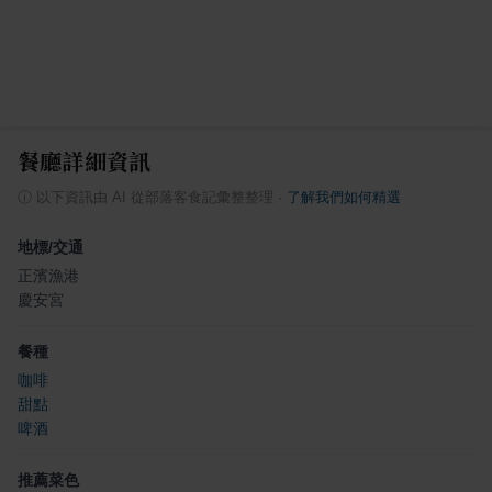
餐廳詳細資訊
ⓘ
以下資訊由 AI 從部落客食記彙整整理
·
了解我們如何精選
地標/交通
正濱漁港
慶安宮
餐種
咖啡
甜點
啤酒
推薦菜色