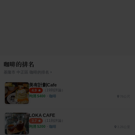
咖啡的排名
›
基隆市
中正區
咖啡
的排名
美有計劃Cafe
（
19
則評論）
4.9
均消 $
400
・
咖啡
76公尺
LOKA CAFE
（
11
則評論）
3.7
均消 $
200
・
咖啡
3.26公里