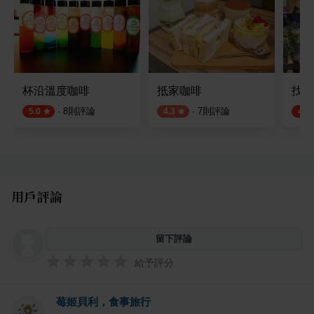
杯沿溫度咖啡
抵家咖啡
找到
·
8
則評論
·
7
則評論
5.0
4.3
4.8
用戶評論
留下評論
給予評分
莓姬貝利，食事旅行