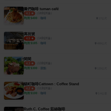
圖們咖啡 tuman café
（
18
則評論）
4.1
均消 $
400
・
咖啡
17公尺
萬祝號
（
14
則評論）
4.5
均消 $
185
・
咖啡
499公尺
閑閑
（
13
則評論）
4.3
均消 $
300
・
甜點
120公尺
貓町咖啡Cattown : Coffee Stand
（
11
則評論）
4.2
均消 $
100
・
咖啡
3.4公里
Ruth C. Coffee 茹絲咖啡