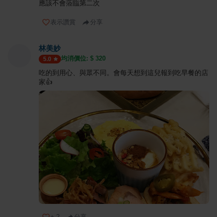
應該不會蒞臨第二次
表示讚賞
分享
林美妙
均消價位: $
320
5.0
吃的到用心、與眾不同。會每天想到這兒報到吃早餐的店
家👍
+
2
分享