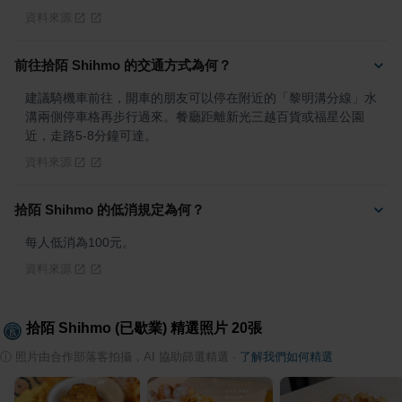
資料來源
前往拾陌 Shihmo 的交通方式為何？
建議騎機車前往，開車的朋友可以停在附近的「黎明溝分線」水
溝兩側停車格再步行過來。餐廳距離新光三越百貨或福星公園
近，走路5-8分鐘可達。
資料來源
拾陌 Shihmo 的低消規定為何？
每人低消為100元。
資料來源
拾陌 Shihmo (已歇業)
精選照片
20
張
ⓘ
照片由合作部落客拍攝，AI 協助篩選精選
·
了解我們如何精選