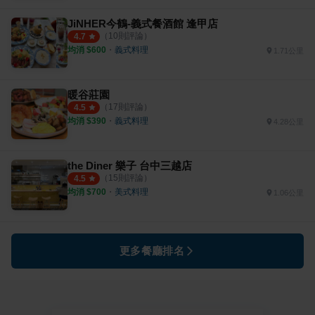
JiNHER今鶴-義式餐酒館 逢甲店
（
10
則評論）
4.7
均消 $
600
・
義式料理
1.71公里
暖谷莊園
（
17
則評論）
4.5
均消 $
390
・
義式料理
4.28公里
the Diner 樂子 台中三越店
（
15
則評論）
4.5
均消 $
700
・
美式料理
1.06公里
更多餐廳排名