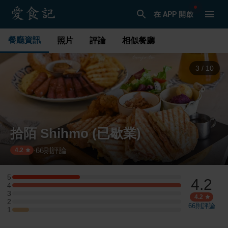
在 APP 開啟
餐廳資訊
照片
評論
相似餐廳
4
/
10
拾陌 Shihmo (已歇業)
66
則評論
·
4.2
5
4.2
5 星：4 則評論
4
4 星：10 則評論
3
3 星：0 則評論
4.2
2
2 星：0 則評論
66
則評論
1
1 星：1 則評論