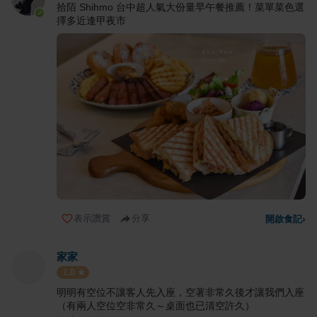
拾陌 Shihmo 台中超人氣大份量早午餐推薦！菜單菜色選
擇多近逢甲夜市
表示讚賞
分享
開啟食記
›
家家
1.0
明明有空位不讓客人先入座，空著非常久後才讓我們入座
（有兩人空位空非常久～桌面也已清空許久）