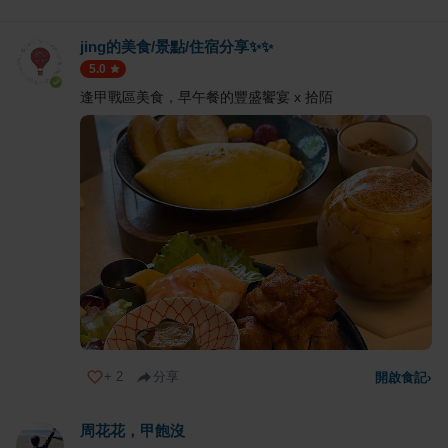
jing的美食/景點/住宿分享✨✨
5.0
逢甲戰區美食，早午餐的豐盛饗宴 x 拾陌
+
2
分享
開啟食記
›
周花花，甲飽沒