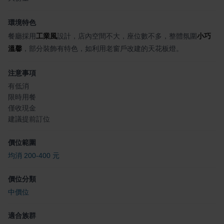
環境特色
餐廳採用
工業風
設計，店內空間不大，座位數不多，整體氛圍
小巧
溫馨
，部分裝飾有特色，如利用老窗戶改建的天花板燈。
注意事項
有低消
限時用餐
僅收現金
建議提前訂位
價位範圍
均消 200-400 元
價位分類
中價位
適合族群