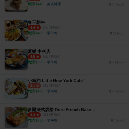
均消 $
440
・
美式料理
1.82公里
春三朝午
（
60
則評論）
4.4
均消 $
400
・
早午餐
509公尺
夏樂 中科店
（
60
則評論）
4.5
均消 $
350
・
早午餐
4.75公里
小紐約 Little New York Cafe'
（
45
則評論）
4.1
均消 $
400
・
早午餐
4.49公里
多爾法式烘焙 Dore French Bakehouse
（
29
則評論）
4.4
均消 $
650
・
早午餐
2.3公里