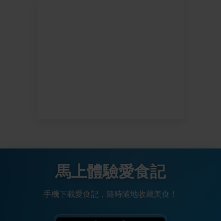
馬上體驗愛食記
手機下載愛食記，隨時隨地收藏美食！