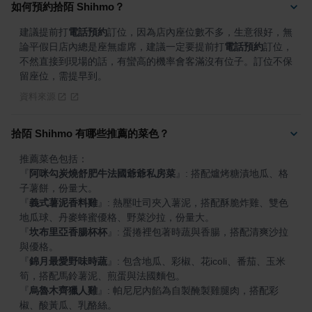
如何預約拾陌 Shihmo？
建議提前打
電話預約
訂位，因為店內座位數不多，生意很好，無
論平假日店內總是座無虛席，建議一定要提前打
電話預約
訂位，
不然直接到現場的話，有蠻高的機率會客滿沒有位子。訂位不保
留座位，需提早到。
資料來源
拾陌 Shihmo 有哪些推薦的菜色？
『
阿咪勾炭燒舒肥牛法國爺爺私房菜
』
: 搭配爐烤糖漬地瓜、格
『
義式薯泥香料雞
』
: 熱壓吐司夾入薯泥，搭配酥脆炸雞、雙色
『
坎布里亞香腸杯杯
』
: 蛋捲裡包著時蔬與香腸，搭配清爽沙拉
『
錦月最愛野味時蔬
』
: 包含地瓜、彩椒、花icoli、番茄、玉米
『
烏魯木齊獵人雞
』
: 帕尼尼內餡為自製醃製雞腿肉，搭配彩
椒、酸黃瓜、乳酪絲。