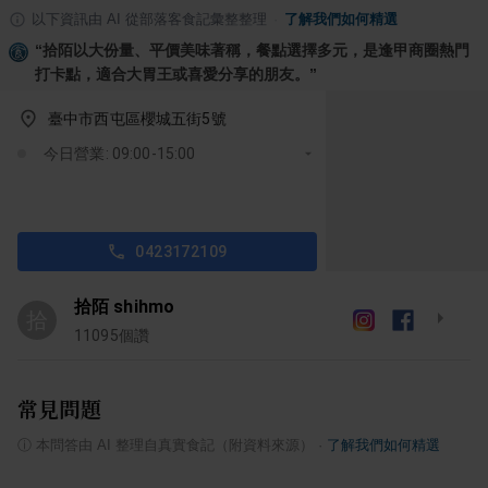
以下資訊由 AI 從部落客食記彙整整理
·
了解我們如何精選
“
拾陌以大份量、平價美味著稱，餐點選擇多元，是逢甲商圈熱門
打卡點，適合大胃王或喜愛分享的朋友。
”
臺中市西屯區櫻城五街5號
今日營業: 09:00-15:00
0423172109
拾陌 shihmo
拾
11095
個讚
常見問題
ⓘ
本問答由 AI 整理自真實食記（附資料來源）
·
了解我們如何精選