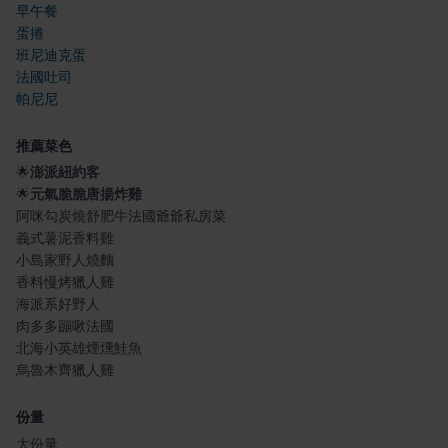
早午餐
蛋捲
班尼迪克蛋
法國吐司
帕尼尼
推薦菜色
🌟
澎派紐約客
🌟
元氣脆脆唐揚炸雞
阿咪勾炭燒舒肥牛法國爺爺私房菜
義式薯泥香料雞
小島家野人燒麵
香料慢烤獵人雞
海派系好野人
肉多多蹦啾法國
北海小英雄煙燻鮭魚
烏魯木齊獵人雞
份量
大份量