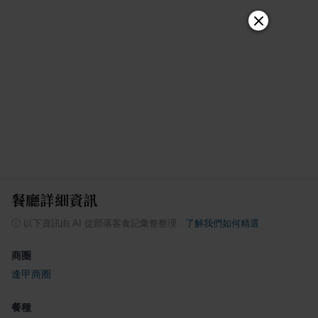
餐廳詳細資訊
ⓘ
以下資訊由 AI 從部落客食記彙整整理
·
了解我們如何精選
商圈
逢甲商圈
餐種