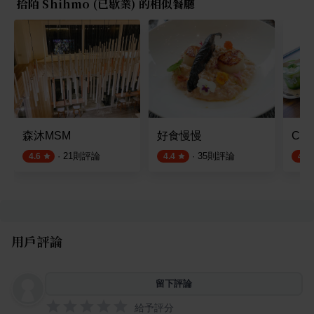
拾陌 Shihmo (已歇業) 的相似餐廳
森沐MSM
好食慢慢
Cup
·
21
則評論
·
35
則評論
4.6
4.4
4.6
用戶評論
留下評論
給予評分