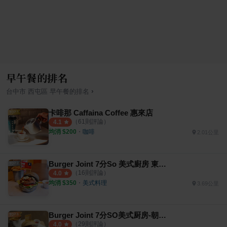
早午餐的排名
›
台中市
西屯區
早午餐
的排名
卡啡那 Caffaina Coffee 惠來店
（
61
則評論）
4.1
均消 $
200
・
咖啡
2.01公里
Burger Joint 7分So 美式廚房 東海店
（
16
則評論）
4.0
均消 $
350
・
美式料理
3.69公里
Burger Joint 7分SO美式厨房-朝富店
（
29
則評論）
4.0