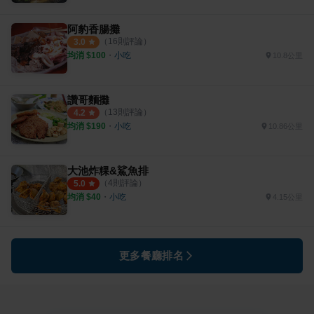
阿豹香腸攤
（
16
則評論）
3.0
均消 $
100
・
小吃
10.8公里
讚哥麵攤
（
13
則評論）
4.2
均消 $
190
・
小吃
10.86公里
大池炸粿&鯊魚排
（
4
則評論）
5.0
均消 $
40
・
小吃
4.15公里
更多餐廳排名