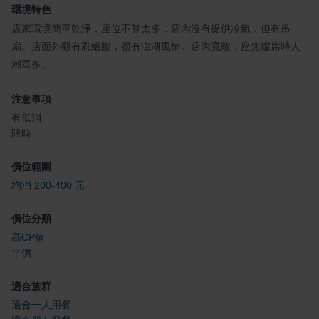
環境特色
店家環境簡單乾淨，座位不算太多，店內沒有提供冷氣，但有吊
扇。店面外觀有彩繪牆，很有澎湖風情。店內寬敞，座無虛席時人
潮眾多。
注意事項
有低消
限時
價位範圍
均消 200-400 元
價位分類
高CP值
平價
適合族群
適合一人用餐