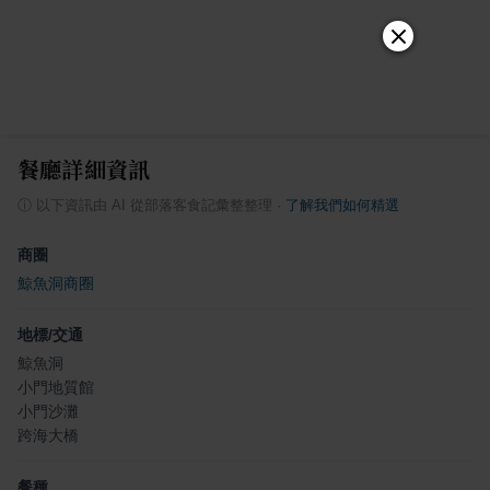
餐廳詳細資訊
ⓘ
以下資訊由 AI 從部落客食記彙整整理
·
了解我們如何精選
商圈
鯨魚洞商圈
地標/交通
鯨魚洞
小門地質館
小門沙灘
跨海大橋
餐種