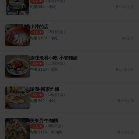
（
32
則評論）
4.2
均消 $
50
・
小吃
10.67公里
小萍的店
（
15
則評論）
4.2
均消 $
100
・
小吃
0公尺
原味漁村小吃 小管麵線
（
11
則評論）
3.9
均消 $
150
・
小吃
10.93公里
澎湖-回家炸粿
（
16
則評論）
4.2
均消 $
60
・
小吃
8.59公里
美東芳牛肉麵
（
8
則評論）
3.5
均消 $
170
・
牛肉麵
8.34公里