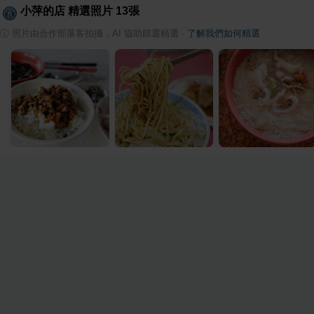
小萍的店
精選照片
13
張
ⓘ
照片由合作部落客拍攝，AI 協助篩選精選
·
了解我們如何精選