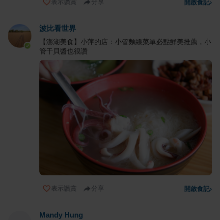
表示讚賞
分享
開啟食記
›
波比看世界
【澎湖美食】小萍的店：小管麵線菜單必點鮮美推薦，小
管干貝醬也很讚
表示讚賞
分享
開啟食記
›
Mandy Hung