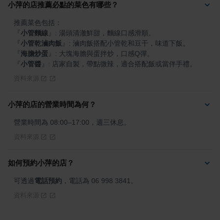
小萍的店推薦必點的菜色有哪些？
『
小管麵線
』
『
小管乾滷肉飯
』
『
海膽炒蛋
』
『
小管醬
』
: 店家自製，帶點微辣，適合搭配飯或當伴手禮。
資料來源
小萍的店的營業時間為何？
營業時間為 08:00–17:00，週三休息。
資料來源
如何預約小萍的店？
可透過
電話預約
，電話為 06 998 3841。
資料來源