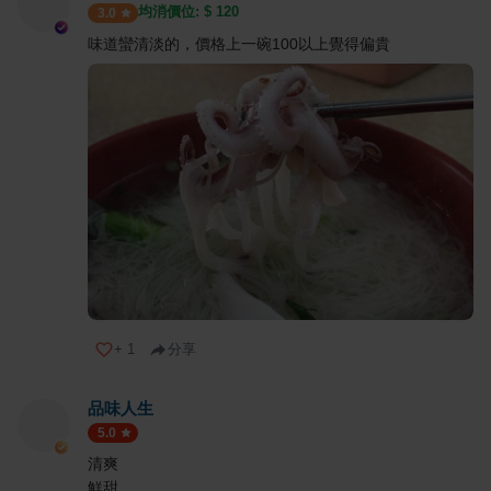
均消價位: $
120
3.0
味道蠻清淡的，價格上一碗100以上覺得偏貴
+
1
分享
品味人生
5.0
清爽
鮮甜