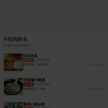
小吃的排名
›
澎湖縣
小吃
的排名
自由冰品
（
10
則評論）
4.2
均消 $
50
・
冰品飲料
4.07公里
北新橋牛雜湯
（
20
則評論）
4.7
均消 $
130
・
早餐
10.69公里
郵局口蔥油餅