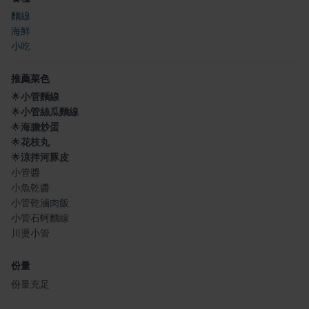
麵線
海鮮
小吃
推薦菜色
🌟
小管麵線
🌟
小管絲瓜麵線
🌟
海膽炒蛋
🌟
花枝丸
🌟
涼拌河豚皮
小管醬
小魚乾醬
小管乾滷肉飯
小管石蚵麵線
川燙小管
份量
份量充足