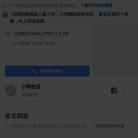
以下資訊由 AI 從部落客食記彙整整理
·
了解我們如何精選
“
澎湖西嶼鄉超人氣小吃，小管麵線新鮮美味，還有必買的小管
醬，令人回味無窮。
”
澎湖縣西嶼鄉小門村11之3號
今日營業: 10:00-16:30
069983841
小萍的店
小
463
個讚
常見問題
ⓘ
本問答由 AI 整理自真實食記（附資料來源）
·
了解我們如何精選