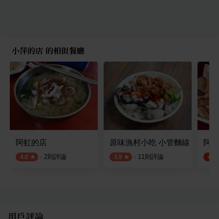
小萍的店 的相似餐廳
阿虹的店
原味漁村小吃 小管麵線
阿挺
·
2
則評論
·
11
則評論
4.0
3.9
4.5
用戶評論