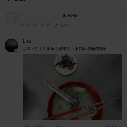
留下評論
給予評分
Lisa
小萍の店｜鯨魚洞周邊美食，小管麵線新鮮美味