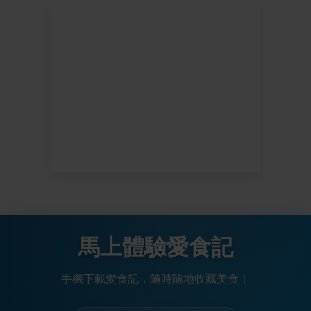
馬上體驗愛食記
手機下載愛食記，隨時隨地收藏美食！