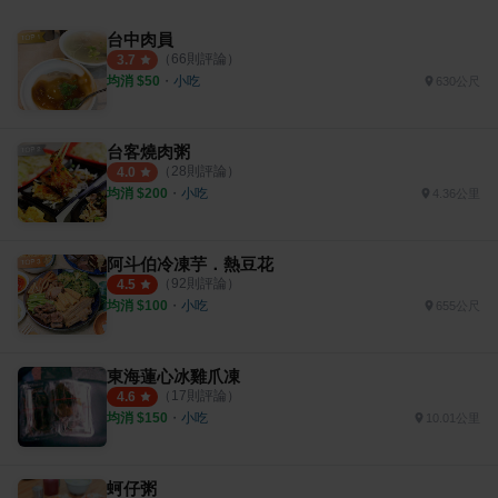
台中肉員
（
66
則評論）
3.7
均消 $
50
・
小吃
630公尺
台客燒肉粥
（
28
則評論）
4.0
均消 $
200
・
小吃
4.36公里
阿斗伯冷凍芋．熱豆花
（
92
則評論）
4.5
均消 $
100
・
小吃
655公尺
東海蓮心冰雞爪凍
（
17
則評論）
4.6
均消 $
150
・
小吃
10.01公里
蚵仔粥