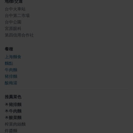
地標/交通
台中火車站
台中第二市場
台中公園
宮原眼科
第四信用合作社
餐種
上海麵食
麵點
牛肉麵
豬排麵
酸梅湯
推薦菜色
🌟
豬排麵
🌟
牛肉麵
🌟
酸菜麵
榨菜肉絲麵
炸醬麵