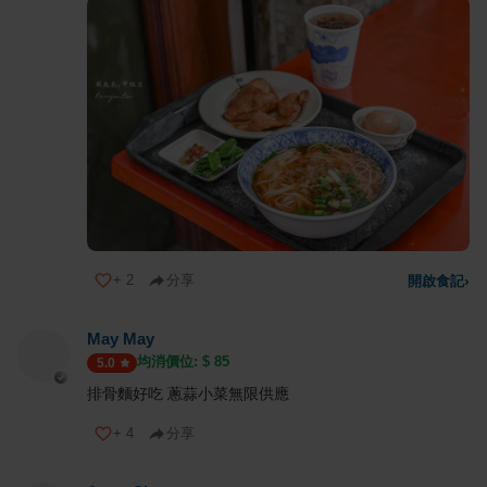
+
2
分享
開啟食記
›
May May
均消價位: $
85
5.0
排骨麵好吃 蔥蒜小菜無限供應
+
4
分享