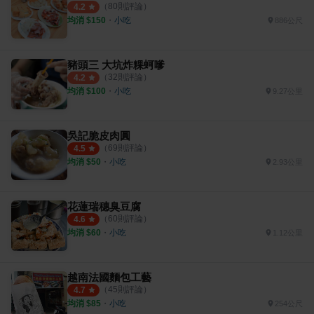
（
80
則評論）
4.2
均消 $
150
・
小吃
886公尺
豬頭三 大坑炸粿蚵嗲
（
32
則評論）
4.2
均消 $
100
・
小吃
9.27公里
吳記脆皮肉圓
（
69
則評論）
4.5
均消 $
50
・
小吃
2.93公里
花蓮瑞穗臭豆腐
（
60
則評論）
4.6
均消 $
60
・
小吃
1.12公里
越南法國麵包工藝
（
45
則評論）
4.7
均消 $
85
・
小吃
254公尺