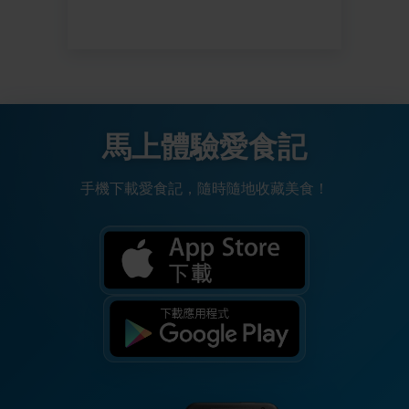
馬上體驗愛食記
手機下載愛食記，隨時隨地收藏美食！