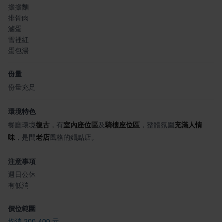
擔擔麵
排骨肉
滷蛋
雪裡紅
蛋包湯
份量
份量充足
環境特色
餐廳環境
復古
，有
室內座位區
及
騎樓座位區
，整體氛圍
充滿人情
味
，是間
老店
風格的麵點店。
注意事項
週日公休
有低消
價位範圍
均消 200-400 元