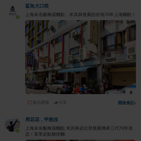
鯊魚大口咬
上海未名酸梅湯麵點，米其林推薦的在地70年上海麵館！
表示讚賞
分享
開啟食記
›
周花花，甲飽沒
上海未名酸梅湯麵點 米其林必比登推薦傳承三代70年老
店！菜單必點豬排麵