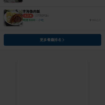
李海魯肉飯
（
27
則評論）
4.3
均消 $
100
・
小吃
355公尺
更多餐廳排名