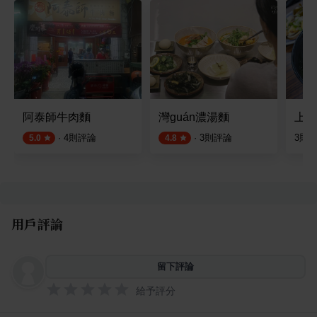
阿泰師牛肉麵
灣guán濃湯麵
上佳
·
4
則評論
·
3
則評論
3
則
5.0
4.8
用戶評論
留下評論
給予評分