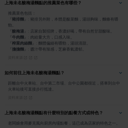
上海未名酸梅湯麵點的推薦菜色有哪些？
『
豬排麵
』
: 豬排另外附，本體是酸菜麵，湯頭夠味，麵條有嚼
『
酸梅湯
』
『
牛肉麵
』
『
榨菜肉絲麵
』
『
擔擔麵
』
: 醬汁帶有辣感，芝麻香氣濃郁。
資料來源
如何前往上海未名酸梅湯麵點？
距離台中火車站、台中第二市場、台中公園都很近，搭車到台中
火車站後可直接步行抵達。
資料來源
上海未名酸梅湯麵點有什麼特別的點餐方式或特色？
老闆娘會用麥克風向廚房內場點餐，這已成為店家的特色之一。