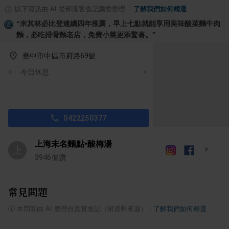
以下資訊由 AI 從部落客食記彙整整理
·
了解我們如何精選
“
米其林必比登連續四年推薦，早上七點就能享用美味酸菜麵牛肉
麵，必吃排骨麵老店，免費小菜更添驚喜。
”
臺中市中區市府路69號
今日休息
0422250377
上海未名麵點•酸梅湯
上
3946
個讚
常見問題
ⓘ
本問答由 AI 整理自真實食記（附資料來源）
·
了解我們如何精選