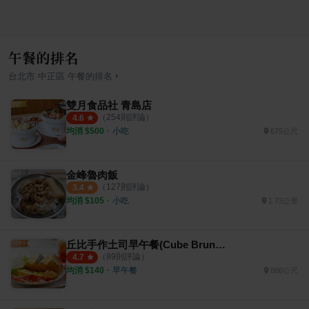
午餐的排名
›
台北市
中正區
午餐
的排名
雙月食品社 青島店
（
254
則評論）
4.6
均消 $
500
・
小吃
675公尺
金峰魯肉飯
（
127
則評論）
3.4
均消 $
105
・
小吃
1.73公里
丘比手作土司早午餐(Cube Brunch)
（
89
則評論）
4.7
均消 $
140
・
早午餐
886公尺