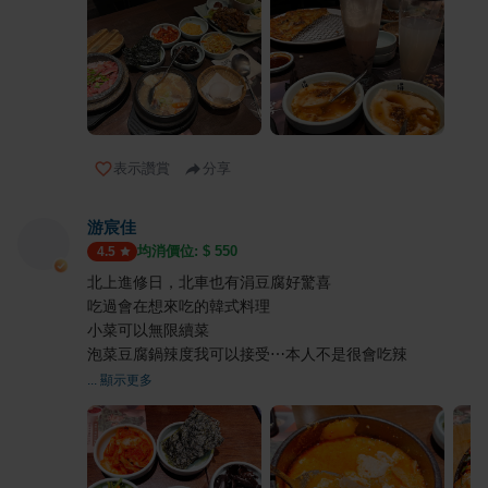
表示讚賞
分享
游宸佳
均消價位: $
550
4.5
北上進修日，北車也有涓豆腐好驚喜
吃過會在想來吃的韓式料理
小菜可以無限續菜
泡菜豆腐鍋辣度我可以接受⋯本人不是很會吃辣
... 顯示更多