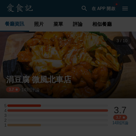
在 APP 開啟
餐廳資訊
照片
菜單
評論
相似餐廳
4
/
10
涓豆腐 微風北車店
14
則評論
·
3.7
5
3.7
5 星：1 則評論
4
4 星：3 則評論
3
3 星：0 則評論
3.7
2
2 星：0 則評論
14
則評論
1
1 星：1 則評論