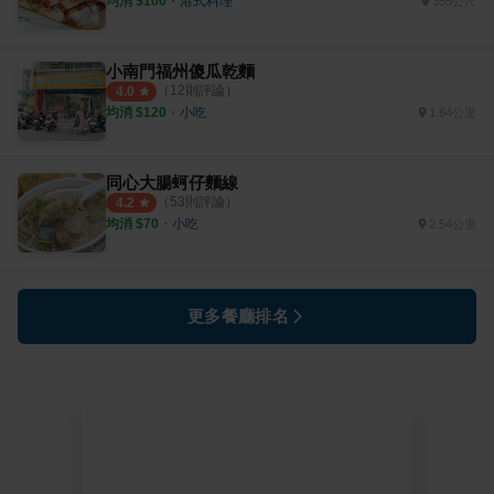
均消 $
100
・
港式料理
355公尺
小南門福州傻瓜乾麵
（
12
則評論）
4.0
均消 $
120
・
小吃
1.64公里
同心大腸蚵仔麵線
（
53
則評論）
4.2
均消 $
70
・
小吃
2.54公里
更多餐廳排名