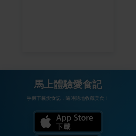
馬上體驗愛食記
手機下載愛食記，隨時隨地收藏美食！