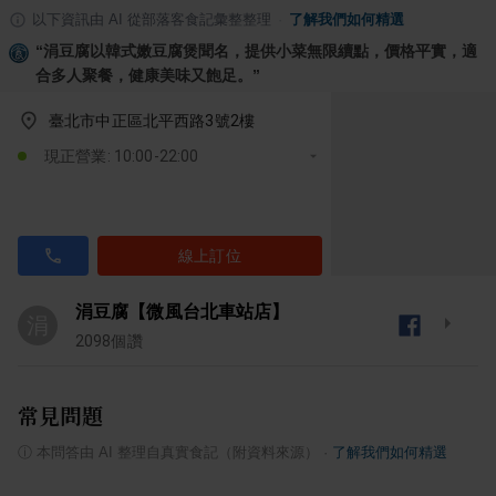
以下資訊由 AI 從部落客食記彙整整理
·
了解我們如何精選
“
涓豆腐以韓式嫩豆腐煲聞名，提供小菜無限續點，價格平實，適
合多人聚餐，健康美味又飽足。
”
臺北市中正區北平西路3號2樓
現正營業: 10:00-22:00
線上訂位
涓豆腐【微風台北車站店】
涓
2098
個讚
常見問題
ⓘ
本問答由 AI 整理自真實食記（附資料來源）
·
了解我們如何精選