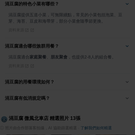
涓豆腐的特色小菜有哪些？
涓豆腐提供五道小菜，可無限續點，常見的小菜包括泡菜、豆
芽、海苔、豆皮和海帶芽，部分小菜會隨季節更換。
資料來源
涓豆腐適合哪些族群用餐？
涓豆腐適合
家庭聚餐
、
朋友聚會
，也提供2-8人的組合餐。
資料來源
涓豆腐的用餐環境如何？
涓豆腐有低消規定嗎？
涓豆腐 微風北車店
精選照片
13
張
ⓘ
照片由合作部落客拍攝，AI 協助篩選精選
·
了解我們如何精選