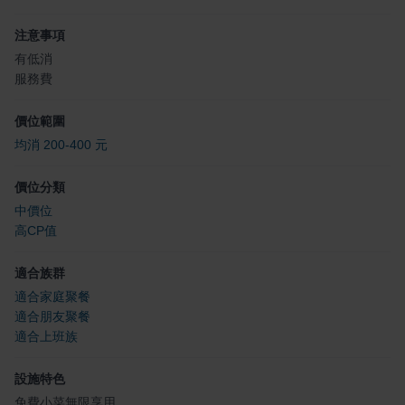
注意事項
有低消
服務費
價位範圍
均消 200-400 元
價位分類
中價位
高CP值
適合族群
適合家庭聚餐
適合朋友聚餐
適合上班族
設施特色
免費小菜無限享用