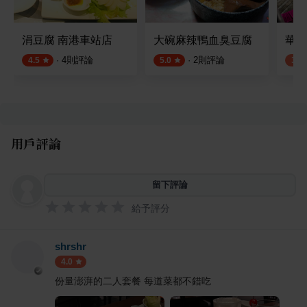
涓豆腐 南港車站店
大碗麻辣鴨血臭豆腐
華榮
·
4
則評論
·
2
則評論
4.5
5.0
3.5
用戶評論
留下評論
給予評分
shrshr
4.0
份量澎湃的二人套餐 每道菜都不錯吃