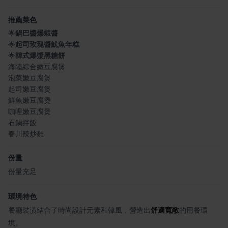
推薦菜色
🌟
鍋巴醬爆蝦醬
🌟
起司玫瑰醬魷魚年糕
🌟
韓式爆漿黑糖餅
海陸綜合嫩豆腐煲
泡菜嫩豆腐煲
起司嫩豆腐煲
鮮魚嫩豆腐煲
咖哩嫩豆腐煲
石鍋拌飯
春川辣炒雞
份量
份量充足
環境特色
餐廳裝潢結合了時尚設計元素和韓風，營造出
舒適寬敞
的用餐環
境。