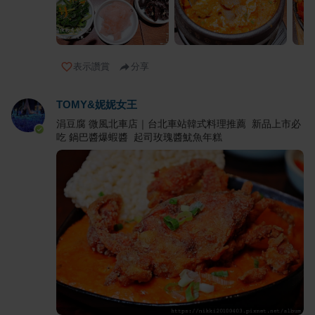
表示讚賞
分享
TOMY&妮妮女王
涓豆腐 微風北車店｜台北車站韓式料理推薦 新品上市必
吃 鍋巴醬爆蝦醬 起司玫瑰醬魷魚年糕