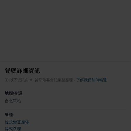
餐廳詳細資訊
ⓘ
以下資訊由 AI 從部落客食記彙整整理
·
了解我們如何精選
地標/交通
台北車站
餐種
韓式嫩豆腐煲
韓式料理