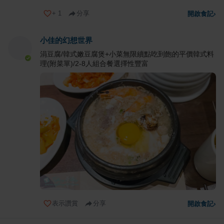
+
1
分享
開啟食記
›
小佳的幻想世界
涓豆腐/韓式嫩豆腐煲+小菜無限續點吃到飽的平價韓式料
理(附菜單)/2-8人組合餐選擇性豐富
表示讚賞
分享
開啟食記
›