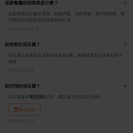
這家餐廳的招牌菜是什麼？
必點推薦包括嫩豆腐煲、石鍋拌飯、海鮮煎餅、春川辣炒雞、韓
式雙味起司烘蛋捲和黑糖香柚豆花。
資料來源
如何前往涓豆腐？
涓豆腐位於微風台北車站美食街2樓，搭乘捷運至台北車站即可
抵達。
資料來源
如何預約涓豆腐？
涓豆腐提供
電話預約
訂位，電話為 (02)2311-9288。
線上訂位
資料來源