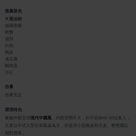
推薦菜色
🌟
蔥油餅
德國香腸
螃蟹
扇貝
白肉
鴨血
凍豆腐
鵪鶉蛋
沙公
份量
份量充足
環境特色
餐廳外觀呈現
現代中國風
，內部空間不大，約可容納40-50位客人，
主要以中式大型合菜圓桌為主，亦提供小型圓桌和方桌。整體擺設
相對簡單。