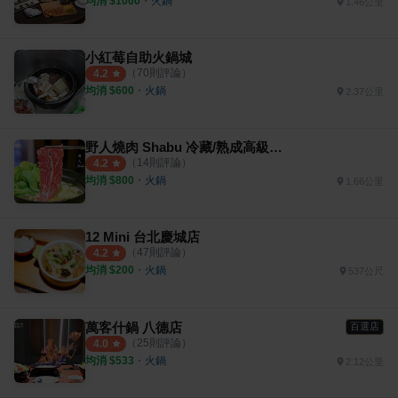
均消 $
1000
・
火鍋
1.46公里
小紅莓自助火鍋城
（
70
則評論）
4.2
均消 $
600
・
火鍋
2.37公里
野人燒肉 Shabu 冷藏/熟成高級肉專門
（
14
則評論）
4.2
均消 $
800
・
火鍋
1.66公里
12 Mini 台北慶城店
（
47
則評論）
4.2
均消 $
200
・
火鍋
537公尺
萬客什鍋 八德店
百選店
（
25
則評論）
4.0
均消 $
533
・
火鍋
2.12公里