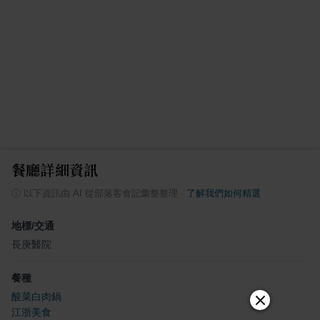
餐廳詳細資訊
ⓘ
以下資訊由 AI 從部落客食記彙整整理
·
了解我們如何精選
地標/交通
長庚醫院
餐種
酸菜白肉鍋
江浙美食