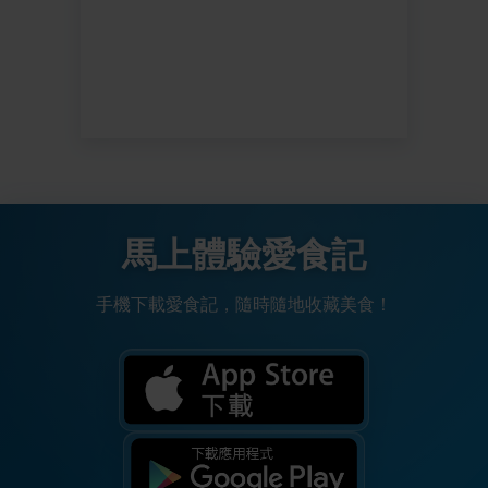
馬上體驗愛食記
手機下載愛食記，隨時隨地收藏美食！