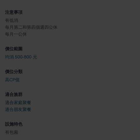
注意事項
有低消
每月第二和第四個週四公休
每月一公休
價位範圍
均消 500-800 元
價位分類
高CP值
適合族群
適合家庭聚餐
適合朋友聚餐
設施特色
有包廂