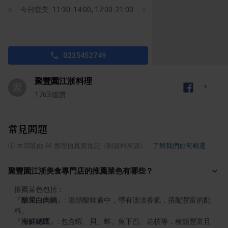
今日營業: 11:30-14:00, 17:00-21:00
0225452749
聚豐園江浙料理
聚
1763
個讚
常見問題
ⓘ
本問答由 AI 整理自真實食記（附資料來源）
·
了解我們如何精選
聚豐園江浙美食專門店的推薦菜色有哪些？
『
酸菜白肉鍋
』
: 湯頭酸味適中，帶有淡淡香氣，搭配豐富的配
『
海鮮總匯
』
: 包含蝦、貝、蚌、魚下巴、花枝等，種類豐富且