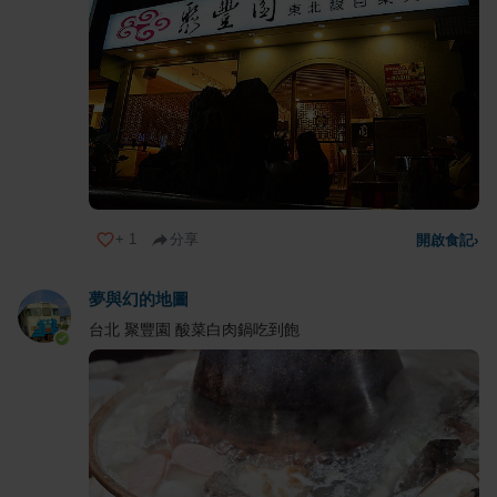
+
1
分享
開啟食記
›
夢與幻的地圖
台北 聚豐園 酸菜白肉鍋吃到飽