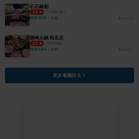
石石鍋創
（
11
則評論）
4.8
均消 $
500
・
火鍋
649公尺
樂崎火鍋 民生店
（
4
則評論）
4.7
均消 $
400
・
火鍋
591公尺
更多餐廳排名