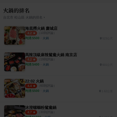
火鍋的排名
›
台北市
松山區
火鍋
的排名
海底撈火鍋 慶城店
（
10
則評論）
4.2
均消 $
500
・
火鍋
523公尺
馬辣頂級麻辣鴛鴦火鍋 南京店
（
19
則評論）
4.2
均消 $
400
・
火鍋
601公尺
22:02 火鍋
（
60
則評論）
4.4
均消 $
500
・
火鍋
1.62公里
沐澄螺螄粉鴛鴦鍋
（
30
則評論）
4.7