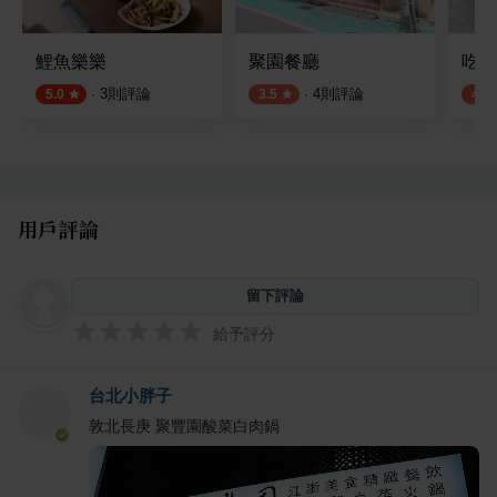
鯉魚樂樂
聚園餐廳
吃吃
·
3
則評論
·
4
則評論
5.0
3.5
4.0
用戶評論
留下評論
給予評分
台北小胖子
敦北長庚 聚豐園酸菜白肉鍋