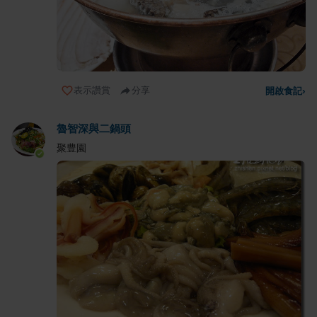
表示讚賞
分享
開啟食記
›
魯智深與二鍋頭
聚豊園