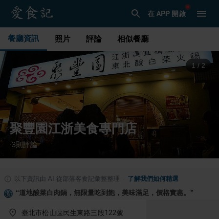
在 APP 開啟
餐廳資訊
照片
評論
相似餐廳
1
/
2
聚豐園江浙美食專門店
3
則評論
·
以下資訊由 AI 從部落客食記彙整整理
·
了解我們如何精選
“
道地酸菜白肉鍋，無限量吃到飽，美味滿足，價格實惠。
”
臺北市松山區民生東路三段122號