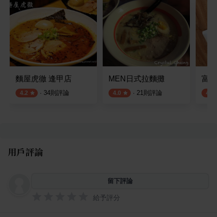
麵屋虎徹 逢甲店
MEN日式拉麵攤
富賦
·
34
則評論
·
21
則評論
4.2
4.0
4.0
用戶評論
留下評論
給予評分