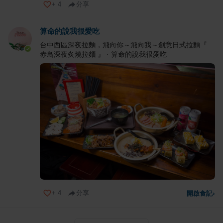
+
4
分享
算命的說我很愛吃
台中西區深夜拉麵，飛向你～飛向我～創意日式拉麵『
赤鳥深夜炙燒拉麵 』 · 算命的說我很愛吃
+
4
分享
開啟食記
›