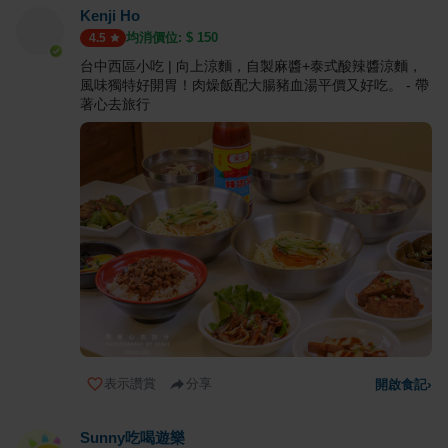
Kenji Ho
均消價位: $
150
4.5
台中西區小吃 | 向上涼麵，自製麻醬+泰式酸辣醬涼麵，
風味獨特好開胃！肉燥飯配大腸豬血湯平價又好吃。 - 帶
著心去旅行
表示讚賞
分享
開啟食記
›
Sunny吃喝遊樂