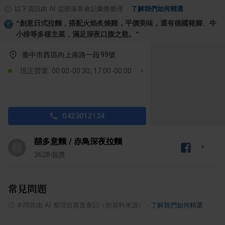
以下資訊由 AI 從部落客食記彙整整理
·
了解我們如何精選
“
創意日式拉麵，搭配火焰炙燒雞，平價美味，還有德國豬腳、牛
小排等多樣主菜，滿足深夜口腹之慾。
”
臺中市西區向上南路一段99號
現正營業: 00:00-00:30, 17:00-00:00
0423012134
囍多意麵 / 赤鳥深夜拉麵
囍
3628
個讚
常見問題
ⓘ
本問答由 AI 整理自真實食記（附資料來源）
·
了解我們如何精選