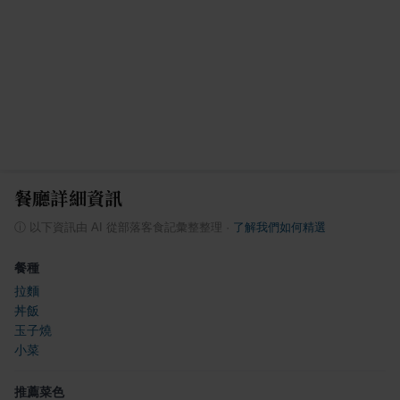
餐廳詳細資訊
ⓘ
以下資訊由 AI 從部落客食記彙整整理
·
了解我們如何精選
餐種
拉麵
丼飯
玉子燒
小菜
推薦菜色