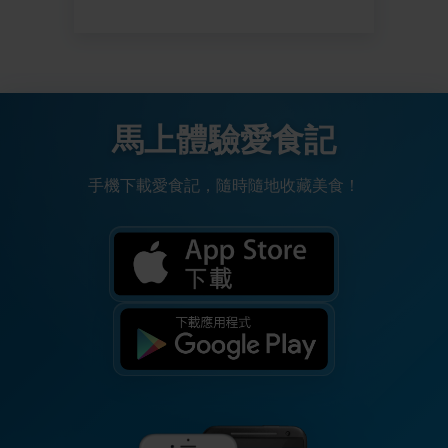
馬上體驗愛食記
手機下載愛食記，隨時隨地收藏美食！