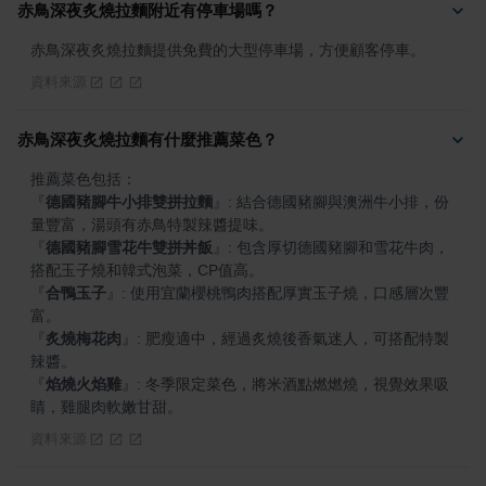
赤鳥深夜炙燒拉麵附近有停車場嗎？
赤鳥深夜炙燒拉麵提供免費的大型停車場，方便顧客停車。
資料來源
赤鳥深夜炙燒拉麵有什麼推薦菜色？
『
德國豬腳牛小排雙拼拉麵
』
: 結合德國豬腳與澳洲牛小排，份
『
德國豬腳雪花牛雙拼丼飯
』
: 包含厚切德國豬腳和雪花牛肉，
『
合鴨玉子
』
: 使用宜蘭櫻桃鴨肉搭配厚實玉子燒，口感層次豐
『
炙燒梅花肉
』
: 肥瘦適中，經過炙燒後香氣迷人，可搭配特製
『
焰燒火焰雞
』
: 冬季限定菜色，將米酒點燃燃燒，視覺效果吸
睛，雞腿肉軟嫩甘甜。
資料來源