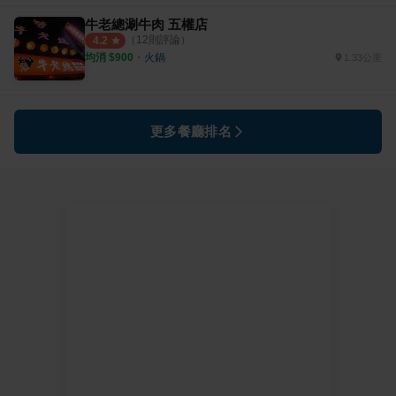
牛老總涮牛肉 五權店
（
12
則評論）
4.2
均消 $
900
・
火鍋
1.33公里
更多餐廳排名