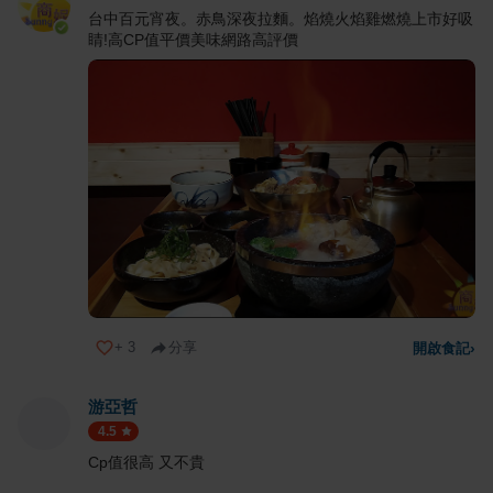
台中百元宵夜。赤鳥深夜拉麵。焰燒火焰雞燃燒上市好吸
睛!高CP值平價美味網路高評價
+
3
分享
開啟食記
›
游亞哲
4.5
Cp值很高 又不貴