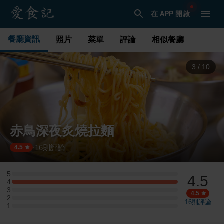
在 APP 開啟
餐廳資訊
照片
菜單
評論
相似餐廳
4
/
10
赤鳥深夜炙燒拉麵
16
則評論
·
4.5
5
4.5
5 星：0 則評論
4
4 星：2 則評論
3
3 星：0 則評論
4.5
2
2 星：0 則評論
16
則評論
1
1 星：0 則評論