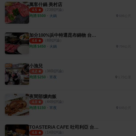
萬客什鍋 美村店
（
23
則評論）
4.5
均消 $
500
・
火鍋
686公尺
加分100%浜中特選昆布鍋物 台中公益店
（
8
則評論）
4.6
均消 $
450
・
火鍋
794公尺
小漁兒
（
38
則評論）
4.2
均消 $
250
・
宵夜
1.73公里
夜間部爌肉飯
（
44
則評論）
4.0
均消 $
150
・
宵夜
645公尺
TOASTERiA CAFE 吐司利亞 台中PARK2店
（
14
則評論）
4.6