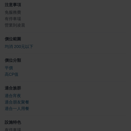
注意事項
免服務費
有停車場
營業到凌晨
價位範圍
均消 200元以下
價位分類
平價
高CP值
適合族群
適合宵夜
適合朋友聚餐
適合一人用餐
設施特色
有停車場