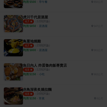
均消 $
500
・
早午餐
850公尺
虎川千代居酒屋
（
12
則評論）
4.7
均消 $
850
・
居酒屋
547公尺
鳥重地燒雞
（
15
則評論）
4.7
均消 $
800
・
居酒屋
561公尺
魚日內人 炸蛋魯肉飯專賣店
（
12
則評論）
4.5
均消 $
150
・
小吃
962公尺
赤鳥深夜炙燒拉麵
（
16
則評論）
4.5
均消 $
150
・
宵夜
0公尺