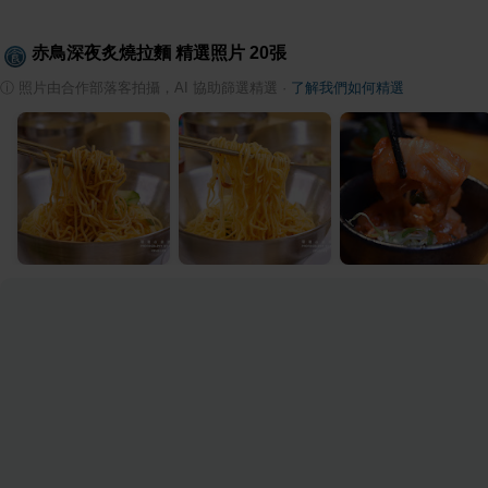
赤鳥深夜炙燒拉麵
精選照片
20
張
ⓘ
照片由合作部落客拍攝，AI 協助篩選精選
·
了解我們如何精選