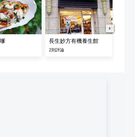
嗲
長生妙方有機養生館
酷吉火鍋
2
則評論
4.9