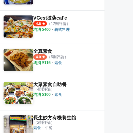
VGest披薩caf'e
（
12
則評論）
4.6
均消 $
400
・
義式料理
全真素食
（
6
則評論）
4.0
均消 $
115
・
素食
大眾素食自助餐
（
4
則評論）
均消 $
100
・
素食
長生妙方有機養生館
（
2
則評論）
素食
・
午餐