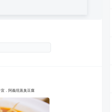
合宜．阿義現蒸臭豆腐