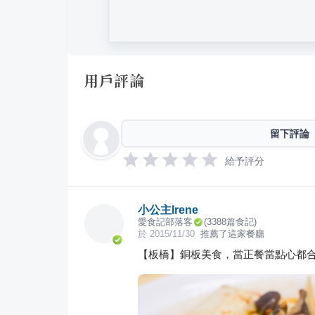
用戶評論
留下評論
給予評分
小公主Irene
愛食記部落客
(
3388
篇食記)
於
2015/11/30
推薦了這家餐廳
【板橋】銅板美食，當正餐當點心都