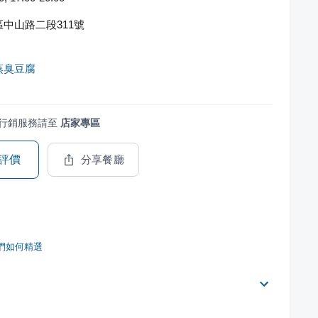
中山路二段311號
蒸臭豆腐
行銷服務請至
店家專區
評價
分享餐廳
們如何精選