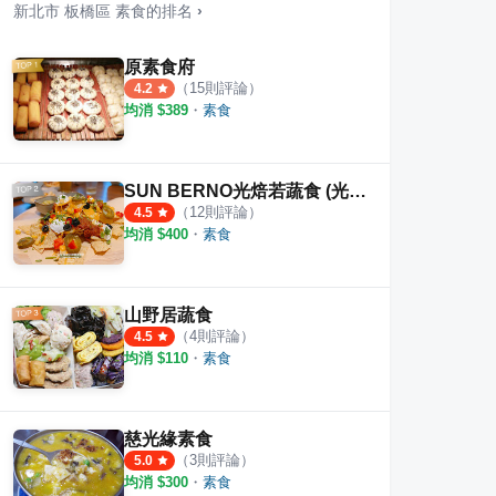
新北市
板橋區
素食
的排名
›
原素食府
（
15
則評論）
4.2
均消 $
389
・
素食
 CORGI POT
阿Q飯糰
PI
·
17
則評論
·
4
則評論
1
則評
5.0
SUN BERNO光焙若蔬食 (光焙若新板傑仕堡門市)
（
12
則評論）
4.5
均消 $
400
・
素食
山野居蔬食
（
4
則評論）
4.5
均消 $
110
・
素食
慈光緣素食
（
3
則評論）
5.0
均消 $
300
・
素食