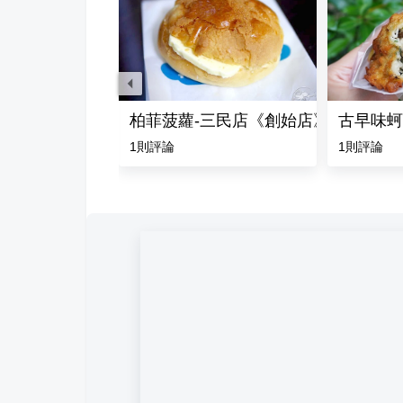
鹽水雞
柏菲菠蘿-三民店《創始店》
古早味蚵
1
則評論
1
則評論