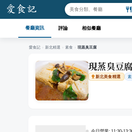
餐廳資訊
評論
相似餐廳
愛食記
›
新北
精選
›
素食
›
現蒸臭豆腐
現蒸臭豆
素
新北
美食精選
今日營業: 11:30-13:30,