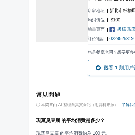
新北市板橋區
店家地址
|
$
100
均消價位
|
板橋 現
臉書頁面
|
0229525819
訂位電話
|
您是餐廳老闆？想要更多
觀看
1
則用戶
常見問題
ⓘ
本問答由 AI 整理自真實食記（附資料來源）
·
了解我
現蒸臭豆腐 的平均消費是多少？
現蒸臭豆腐 的平均消費約為 100 元。