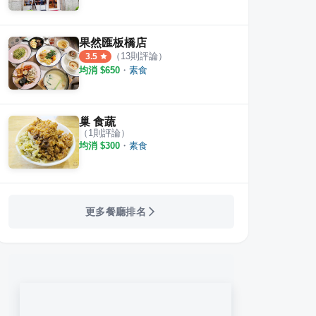
果然匯板橋店
（
13
則評論）
3.5
均消 $
650
・
素食
巢 食蔬
（
1
則評論）
均消 $
300
・
素食
更多餐廳排名