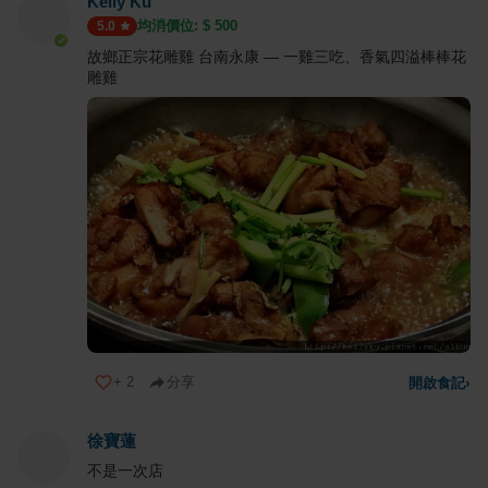
Kelly Ku
均消價位: $
500
5.0
故鄉正宗花雕雞 台南永康 — 一雞三吃、香氣四溢棒棒花
雕雞
+
2
分享
開啟食記
›
徐寶蓮
不是一次店