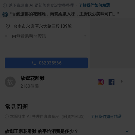
以下資訊由 AI 從部落客食記彙整整理
·
了解我們如何精選
“
香氣濃郁的花雕雞，肉質柔嫩入味，主廚快炒美味可口。
”
台南市永康區永大路三段109號
尚無營業時間資訊
062035566
故鄉花雕雞
故
2160
個讚
常見問題
ⓘ
本問答由 AI 整理自真實食記（附資料來源）
·
了解我們如何精選
故鄉正宗花雕雞 的平均消費是多少？