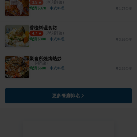
（
30
則評論）
3.5
均消 $
370
・
中式料理
1.73公里
香橙料理食坊
（
26
則評論）
4.7
均消 $
300
・
中式料理
3.92公里
聚會所燒烤熱炒
（
1
則評論）
均消 $
600
・
中式料理
2.52公里
更多餐廳排名