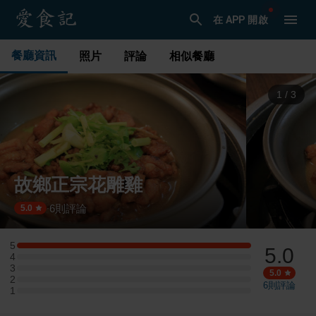
在 APP 開啟
餐廳資訊
照片
評論
相似餐廳
1
/
3
故鄉正宗花雕雞
6
則評論
·
5.0
5
5.0
5 星：1 則評論
4
4 星：0 則評論
3
3 星：0 則評論
5.0
2
2 星：0 則評論
6
則評論
1
1 星：0 則評論