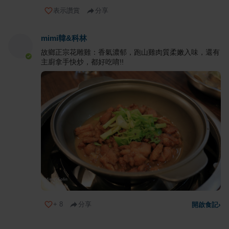
表示讚賞
分享
mimi韓&科林
故鄉正宗花雕雞：香氣濃郁，跑山雞肉質柔嫩入味，還有
主廚拿手快炒，都好吃唷!!
+
8
分享
開啟食記
›