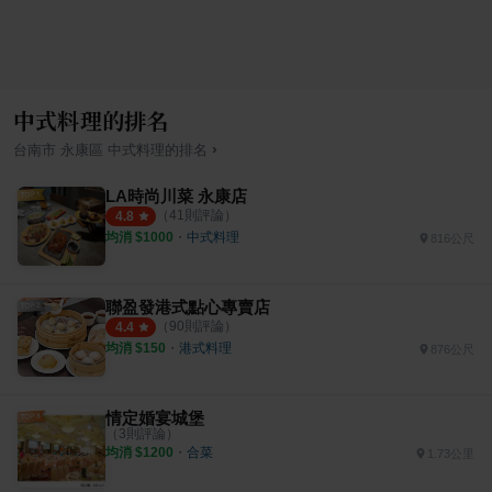
中式料理的排名
›
台南市
永康區
中式料理
的排名
LA時尚川菜 永康店
（
41
則評論）
4.8
均消 $
1000
・
中式料理
816公尺
聯盈發港式點心專賣店
（
90
則評論）
4.4
均消 $
150
・
港式料理
876公尺
情定婚宴城堡
（
3
則評論）
均消 $
1200
・
合菜
1.73公里