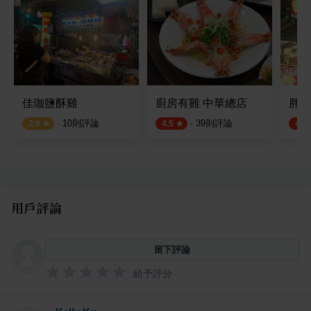
佳珈鹽酥雞
廚房有雞 中華總店
胖老
·
10
則評論
·
39
則評論
2.0
4.5
4.5
用戶評論
留下評論
給予評分