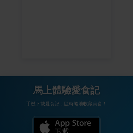
馬上體驗愛食記
手機下載愛食記，隨時隨地收藏美食！