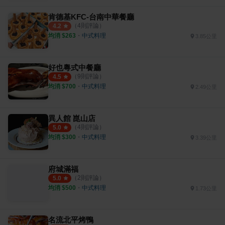
肯德基KFC-台南中華餐廳
（
4
則評論）
4.2
均消 $
263
・
中式料理
3.85公里
好也粵式中餐廳
（
9
則評論）
4.5
均消 $
700
・
中式料理
2.49公里
異人館 崑山店
（
4
則評論）
5.0
均消 $
300
・
中式料理
3.39公里
府城滿福
（
2
則評論）
5.0
均消 $
500
・
中式料理
1.73公里
名流北平烤鴨