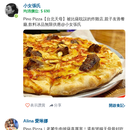
小女張氏
均消價位: $
690
Pino Pizza【台北天母】被比薩耽誤的炸雞店,親子友善餐
廳,飲料冰品無限供應@小女張氏
表示讚賞
分享
開啟食記
›
Alina 愛琳娜
Pino Pizza｜老饕牛肉披薩真厲害！還有號稱天母最好吃