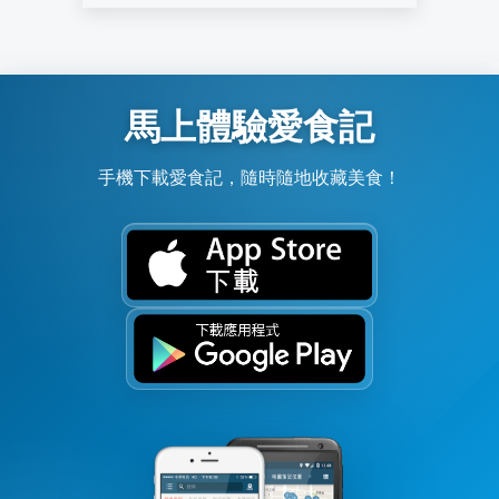
馬上體驗愛食記
手機下載愛食記，隨時隨地收藏美食！