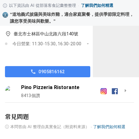
以下資訊由 AI 從部落客食記彙整整理
·
了解我們如何精選
“
道地義式披薩與美味炸雞，適合家庭聚餐，提供季節限定料理，
讓您享受美味與歡樂。
”
臺北市士林區中山北路六段140號
今日營業: 11:30-15:30, 16:30-20:00
0905816162
Pino Pizzeria Ristorante
8413
個讚
常見問題
ⓘ
本問答由 AI 整理自真實食記（附資料來源）
·
了解我們如何精選