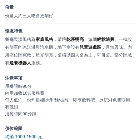
份量
份量大約三人吃會更剛好
環境特色
餐廳裝潢風格為
家庭風格
，環境
乾淨明亮
，氛圍
輕鬆隨興
。一樓設
有簡單的冰淇淋與汽水機，地下室設有
兒童遊戲區
，且無異味。內
用座位區寬敞，燈光明亮，桌椅以四人桌為主，可併桌。部分區域
有
送餐機器人
服務。
注意事項
用餐限時90分
內用加收10%服務費
每人低消一份炸雞/義大利麵/披薩，即享飲料吧、冰淇淋免費取用
有低消
用餐時間90分鐘
價位範圍
均消 1000-1500 元