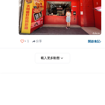
+
1
分享
開啟食記
›
載入更多動態