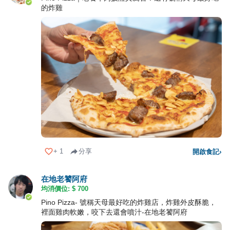
的炸雞
+
1
分享
開啟食記
›
在地老饕阿府
均消價位: $
700
Pino Pizza- 號稱天母最好吃的炸雞店，炸雞外皮酥脆，
裡面雞肉軟嫩，咬下去還會噴汁-在地老饕阿府