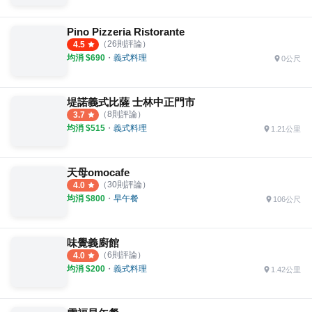
Pino Pizzeria Ristorante
（
26
則評論）
4.5
均消 $
690
・
義式料理
0公尺
堤諾義式比薩 士林中正門市
（
8
則評論）
3.7
均消 $
515
・
義式料理
1.21公里
天母omocafe
（
30
則評論）
4.0
均消 $
800
・
早午餐
106公尺
味覺義廚館
（
6
則評論）
4.0
均消 $
200
・
義式料理
1.42公里