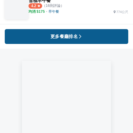
雪福早午餐
（
16
則評論）
4.2
均消 $
175
・
早午餐
774公尺
更多餐廳排名