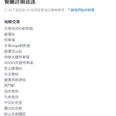
餐廳詳細資訊
ⓘ
以下資訊由 AI 從部落客食記彙整整理
·
了解我們如何精選
地標/交通
天母SOGO斜對面
捷運站
停車場
天母sogo斜對面
捷運芝山站
仰德大樓停車場
SOGO百貨停車場
芝山捷運站
台北車站
捷運市政府站
西門町
淡水老街
九份老街
中正紀念堂
國父紀念館
松山文創園區