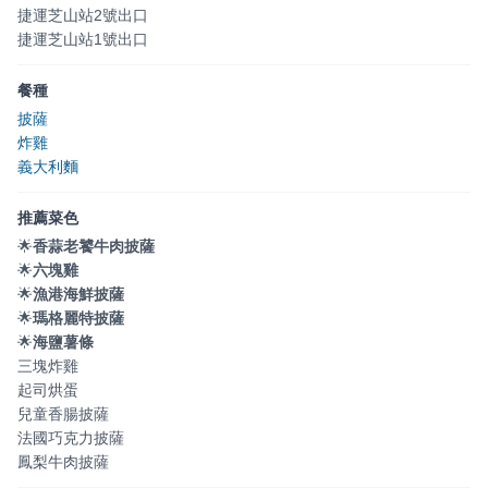
捷運芝山站2號出口
捷運芝山站1號出口
餐種
披薩
炸雞
義大利麵
推薦菜色
🌟
香蒜老饕牛肉披薩
🌟
六塊雞
🌟
漁港海鮮披薩
🌟
瑪格麗特披薩
🌟
海鹽薯條
三塊炸雞
起司烘蛋
兒童香腸披薩
法國巧克力披薩
鳳梨牛肉披薩