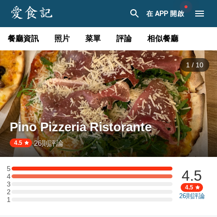
在 APP 開啟
餐廳資訊
照片
菜單
評論
相似餐廳
1
/
10
Pino Pizzeria Ristorante
26
則評論
·
4.5
5
4.5
5 星：2 則評論
4
4 星：2 則評論
3
3 星：0 則評論
4.5
2
2 星：0 則評論
26
則評論
1
1 星：0 則評論