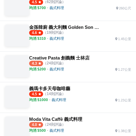
（
62
則評論）
4.5
均消 $
700
・
義式料理
260公尺
金孫韓廚 義大利麵 Golden Son Korea Pasta
（
19
則評論）
4.6
均消 $
310
・
義式料理
1.45公里
Creative Pasta 創義麵 士林店
（
24
則評論）
4.3
均消 $
200
・
義式料理
1.27公里
義瑪卡多天母咖啡廳
（
14
則評論）
4.5
均消 $
1000
・
義式料理
1.23公里
Moda Vita Caffè 義式料理
（
24
則評論）
4.0
均消 $
500
・
義式料理
1.38公里