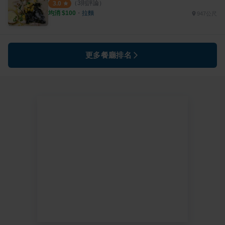
（
3
則評論）
3.0
均消 $
100
・
拉麵
947公尺
更多餐廳排名