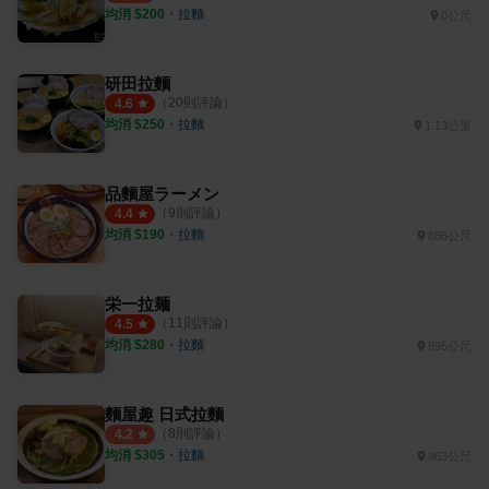
均消 $
200
・
拉麵
0公尺
研田拉麵
（
20
則評論）
4.6
均消 $
250
・
拉麵
1.13公里
品麵屋ラーメン
（
9
則評論）
4.4
均消 $
190
・
拉麵
888公尺
栄一拉麺
（
11
則評論）
4.5
均消 $
280
・
拉麵
995公尺
麵屋趣 日式拉麵
（
8
則評論）
4.2
均消 $
305
・
拉麵
963公尺