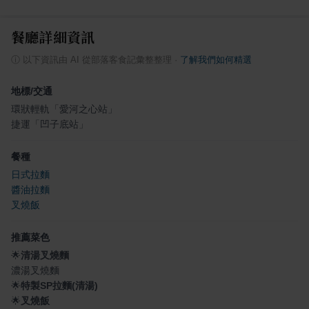
餐廳詳細資訊
ⓘ
以下資訊由 AI 從部落客食記彙整整理
·
了解我們如何精選
地標/交通
環狀輕軌「愛河之心站」
捷運「凹子底站」
餐種
日式拉麵
醬油拉麵
叉燒飯
推薦菜色
🌟
清湯叉燒麵
濃湯叉燒麵
🌟
特製SP拉麵(清湯)
🌟
叉燒飯