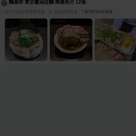
麵屋祥 東京醬油拉麵
精選照片
12
張
ⓘ
照片由合作部落客拍攝，AI 協助篩選精選
·
了解我們如何精選