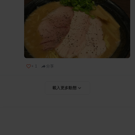
+
1
分享
載入更多動態