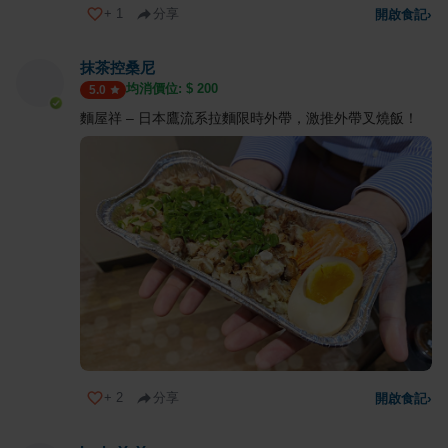
+
1
分享
開啟食記
›
抹茶控桑尼
均消價位: $
200
5.0
麵屋祥 – 日本鷹流系拉麵限時外帶，激推外帶叉燒飯！
+
2
分享
開啟食記
›