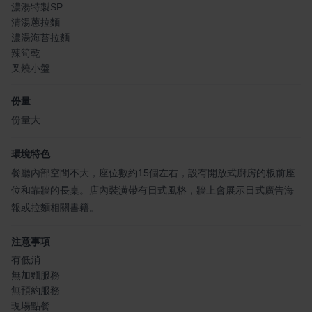
濃湯特製SP
清湯蔥拉麵
濃湯海苔拉麵
辣筍乾
叉燒小盤
份量
份量大
環境特色
餐廳內部空間不大，座位數約15個左右，設有開放式廚房的板前座
位和靠牆的長桌。店內裝潢帶有日式風格，牆上會展示日式廣告海
報或拉麵相關書籍。
注意事項
有低消
無加麵服務
無預約服務
現場點餐