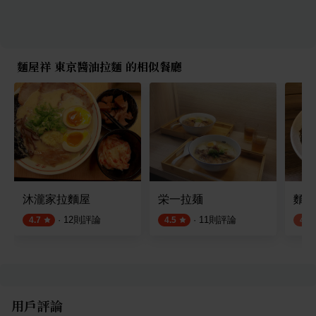
麵屋祥 東京醬油拉麵 的相似餐廳
沐瀧家拉麵屋
栄一拉麺
麵屋
·
12
則評論
·
11
則評論
4.7
4.5
4.2
用戶評論