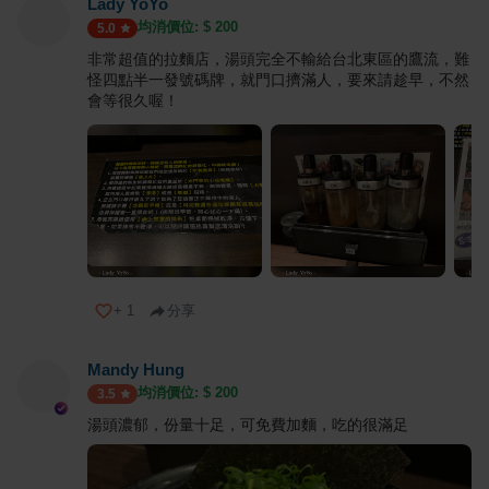
Lady YoYo
均消價位: $
200
5.0
非常超值的拉麵店，湯頭完全不輸給台北東區的鷹流，難
怪四點半一發號碼牌，就門口擠滿人，要來請趁早，不然
會等很久喔！
+
1
分享
Mandy Hung
均消價位: $
200
3.5
湯頭濃郁，份量十足，可免費加麵，吃的很滿足