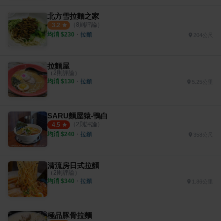
北方雪拉麵之家
（
8
則評論）
3.2
均消 $
230
・
拉麵
204公尺
拉麵屋
（
2
則評論）
均消 $
130
・
拉麵
5.25公里
SARU麵屋猿-鴨白
（
2
則評論）
4.5
均消 $
240
・
拉麵
358公尺
清流房日式拉麵
（
2
則評論）
均消 $
340
・
拉麵
1.86公里
極品豚骨拉麵