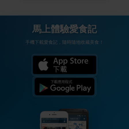
馬上體驗愛食記
手機下載愛食記，隨時隨地收藏美食！