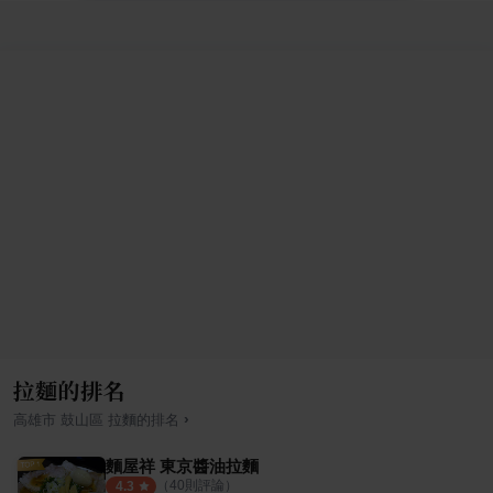
拉麵的排名
›
高雄市
鼓山區
拉麵
的排名
麵屋祥 東京醬油拉麵
（
40
則評論）
4.3