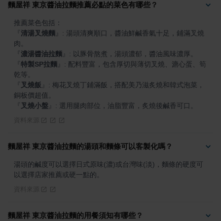
麵屋祥 東京醬油拉麵推薦必點的菜色有哪些？
『
清湯叉燒麵
』
: 湯頭清爽順口，醬油鮮鹹香氣十足，鋪滿叉燒
『
濃湯醬油拉麵
』
『
特製SP拉麵
』
: 配料豐富，包含厚切與薄切叉燒、溏心蛋、筍
『
叉燒飯
』
: 梅花叉燒丁鋪滿飯，搭配美乃滋炙燒和韓式泡菜，
『
叉燒小盤
』
: 選用腿肉部位，油脂豐富，炙燒後鹹香可口。
資料來源
麵屋祥 東京醬油拉麵的湯頭和麵條可以客製化嗎？
湯頭的鹹度可以選擇日式原味(濃)或台灣味(淡)，麵條的硬度可
以選擇店家推薦或硬一點的。
資料來源
麵屋祥 東京醬油拉麵的用餐須知有哪些？