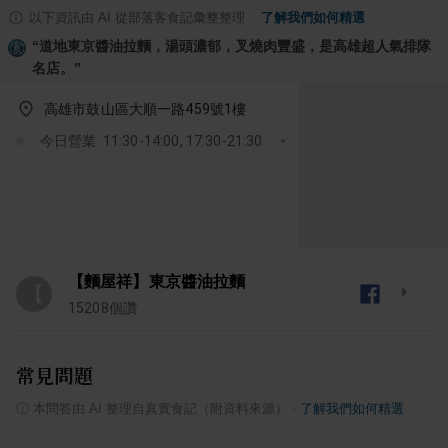
以下資訊由 AI 從部落客食記彙整整理
·
了解我們如何精選
“
道地東京醬油拉麵，湯頭濃郁，叉燒肉豐盛，是高雄超人氣排隊
名店。
”
高雄市鼓山區大順一路459號1樓
今日營業: 11:30-14:00, 17:30-21:30
【麵屋祥】東京醬油拉麵
【
15208
個讚
常見問題
ⓘ
本問答由 AI 整理自真實食記（附資料來源）
·
了解我們如何精選