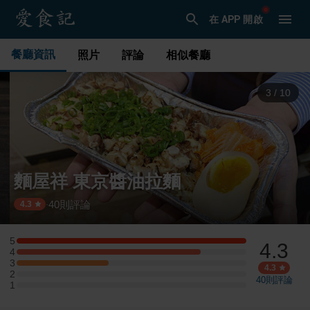
在 APP 開啟
餐廳資訊
照片
評論
相似餐廳
3
/
10
麵屋祥 東京醬油拉麵
40
則評論
·
4.3
5
4.3
5 星：5 則評論
4
4 星：4 則評論
3
3 星：2 則評論
4.3
2
2 星：0 則評論
40
則評論
1
1 星：0 則評論