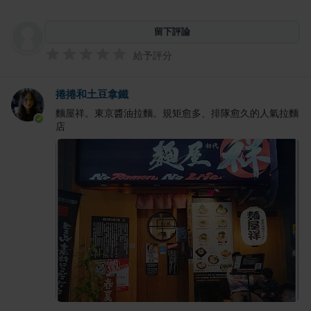
留下評論
給予評分
捲捲和土豆拿鐵
麵屋祥。東京醬油拉麵。規矩愈多、排隊愈久的人氣拉麵
店