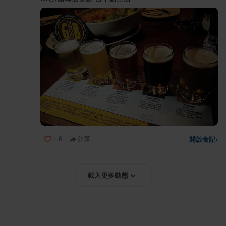
+
6
分享
開啟食記
›
載入更多動態