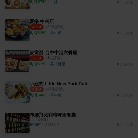
均消 $
750
・
牛排
1.07公里
夏樂 中科店
（
60
則評論）
4.5
均消 $
350
・
早午餐
4.57公里
麥當勞-台中中港六餐廳
（
1
則評論）
5.0
均消 $
150
・
美式料理
3.52公里
小紐約 Little New York Cafe'
（
45
則評論）
4.1
均消 $
400
・
早午餐
4.28公里
布娜飛比利時啤酒餐廳
（
3
則評論）
餐酒館
・
美式料理
1.22公里