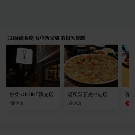
GB鮮釀餐廳 台中新光店 的相似餐廳
好菜KÜISINE國光店
涓豆腐 新光中港店
瓦城
4
則評論
3
則評論
4.8