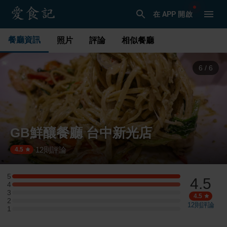
在 APP 開啟
餐廳資訊
照片
評論
相似餐廳
1
/
6
GB鮮釀餐廳 台中新光店
12
則評論
·
4.5
5
4.5
5 星：1 則評論
4
4 星：1 則評論
3
3 星：0 則評論
4.5
2
2 星：0 則評論
12
則評論
1
1 星：0 則評論