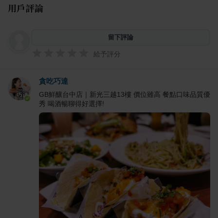
用戶評論
留下評論
給予評分
貪吃巧達
GB鮮釀台中店｜新光三越13樓 價位雖高 餐點口味品質優
秀 喝酒暢聊得好選擇!