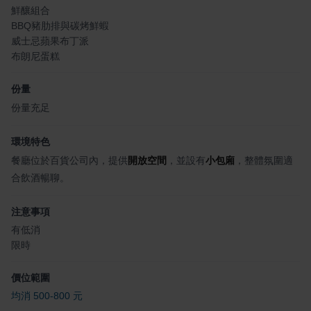
鮮釀組合
BBQ豬肋排與碳烤鮮蝦
威士忌蘋果布丁派
布朗尼蛋糕
份量
份量充足
環境特色
餐廳位於百貨公司內，提供
開放空間
，並設有
小包廂
，整體氛圍適
合飲酒暢聊。
注意事項
有低消
限時
價位範圍
均消 500-800 元