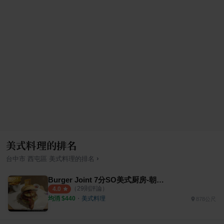
美式料理的排名
›
台中市
西屯區
美式料理
的排名
Burger Joint 7分SO美式厨房-朝富店
（
29
則評論）
4.0
均消 $
440
・
美式料理
878公尺