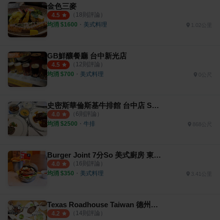
金色三麥
（
18
則評論）
4.5
均消 $
1600
・
美式料理
1.02公里
GB鮮釀餐廳 台中新光店
（
12
則評論）
4.5
均消 $
700
・
美式料理
0公尺
史密斯華倫斯基牛排館 台中店 Smith & Wollensky Taichung
（
6
則評論）
4.0
均消 $
2500
・
牛排
868公尺
Burger Joint 7分So 美式廚房 東海店
（
16
則評論）
4.0
均消 $
350
・
美式料理
3.41公里
Texas Roadhouse Taiwan 德州鮮切牛排 台中店
（
14
則評論）
4.2