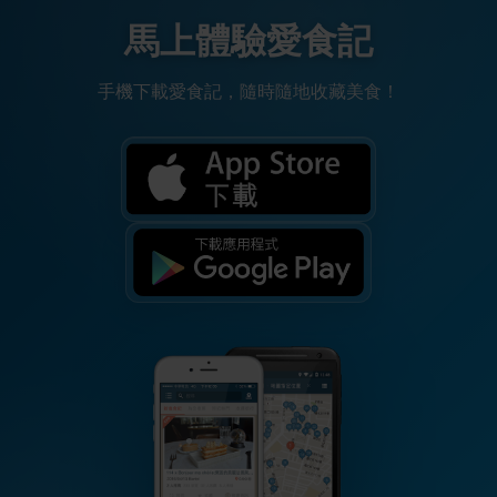
馬上體驗愛食記
手機下載愛食記，隨時隨地收藏美食！