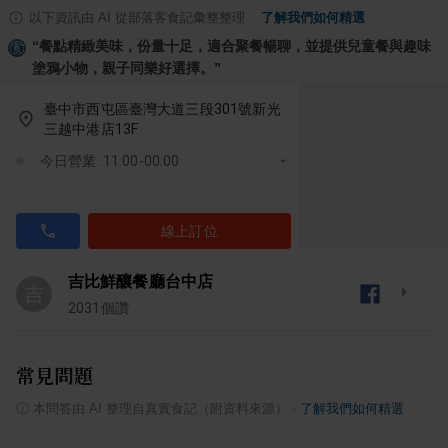
以下資訊由 AI 從部落客食記彙整整理
·
了解我們如何精選
“
餐點精緻美味，份量十足，適合聚餐暢聊，並提供兒童餐與趣味
塗鴉小物，親子同樂好選擇。
”
臺中市西屯區臺灣大道三段301號新光
三越中港店13F
今日營業: 11:00-00:00
線上訂位
吉比鮮釀餐廳台中店
吉
2031
個讚
常見問題
ⓘ
本問答由 AI 整理自真實食記（附資料來源）
·
了解我們如何精選