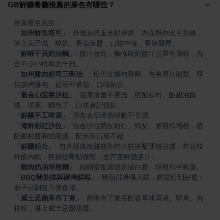
GB鮮釀餐廳推薦的菜色有哪些？
『
加州鮮魚塔可
』
: 外層炭烤玉米餅薄脆，內含酥炸比目魚條，
『
鮮蝦干貝奶油麵
』
: 醬汁收乾，麵條吸附醬汁且帶有嚼勁，內
『
加州雞肉起司三明治
』
: 恰巴達麵包香酥，夾有厚片酪梨、厚
『
舊金山菠菜沙拉
』
: 菠菜滑嫩不苦澀，搭配起司、酸甜油醋
『
鮮釀手工啤酒
』
『
海鮮彩虹沙拉
』
: 混合沙拉搭配蝦仁、鱷梨、番茄和培根，搭
『
鮮釀組合
』
: 包含經典辣雞翅和炸花枝搭配薄餅沾醬，炸花枝
『
雞肉奶油培根麵
』
『
BBQ豬肋排與碳烤鮮蝦
』
: 豬肋排烤得入味，肉質恰到好處；
『
威士忌蘋果布丁派
』
: 蘋果布丁派搭配香草冰淇淋、堅果、肉
桂粉，淋上威士忌甜酒醬。