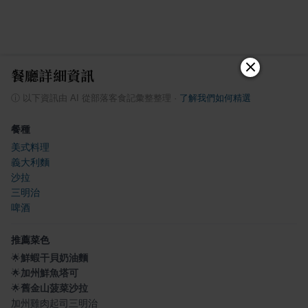
餐廳詳細資訊
ⓘ
以下資訊由 AI 從部落客食記彙整整理
·
了解我們如何精選
餐種
美式料理
義大利麵
沙拉
三明治
啤酒
推薦菜色
🌟
鮮蝦干貝奶油麵
🌟
加州鮮魚塔可
🌟
舊金山菠菜沙拉
加州雞肉起司三明治