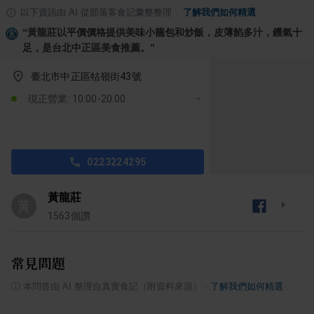
以下資訊由 AI 從部落客食記彙整整理
·
了解我們如何精選
“
黃龍莊以平價價格提供美味小籠包和炒飯，皮薄餡多汁，鑊氣十
足，是台北中正區美食推薦。
”
臺北市中正區牯嶺街43號
現正營業: 10:00-20:00
0223224295
黃龍莊
黃
1563
個讚
常見問題
ⓘ
本問答由 AI 整理自真實食記（附資料來源）
·
了解我們如何精選