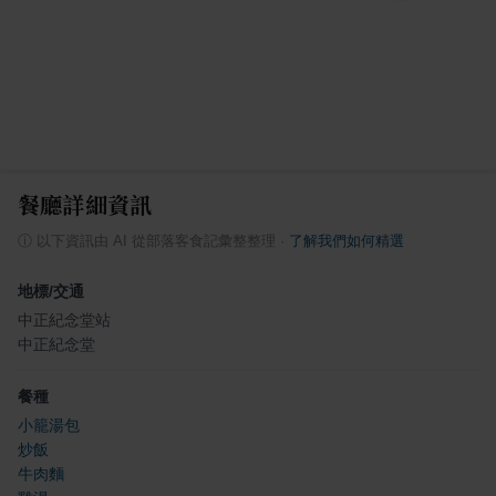
餐廳詳細資訊
ⓘ
以下資訊由 AI 從部落客食記彙整整理
·
了解我們如何精選
地標/交通
中正紀念堂站
中正紀念堂
餐種
小籠湯包
炒飯
牛肉麵