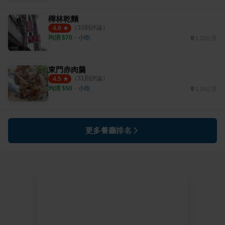
樺林乾麵
（
33
則評論）
4.8
均消 $
70
・
小吃
1.23公里
東門赤肉羹
（
31
則評論）
4.5
均消 $
50
・
小吃
1.29公里
更多餐廳排名