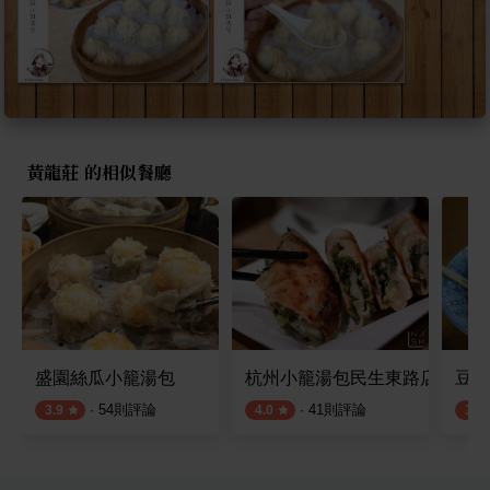
黃龍莊 的相似餐廳
盛園絲瓜小籠湯包
杭州小籠湯包民生東路店
豆味
·
54
則評論
·
41
則評論
3.9
4.0
3.7