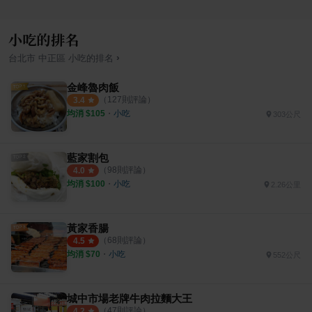
小吃的排名
›
台北市
中正區
小吃
的排名
金峰魯肉飯
（
127
則評論）
3.4
均消 $
105
・
小吃
303公尺
藍家割包
（
98
則評論）
4.0
均消 $
100
・
小吃
2.26公里
黃家香腸
（
68
則評論）
4.5
均消 $
70
・
小吃
552公尺
城中市場老牌牛肉拉麵大王
（
47
則評論）
4.2