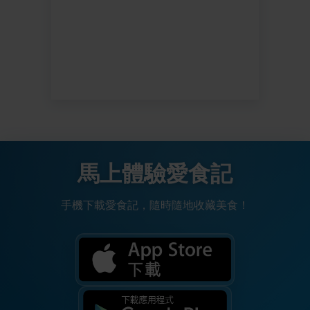
馬上體驗愛食記
手機下載愛食記，隨時隨地收藏美食！