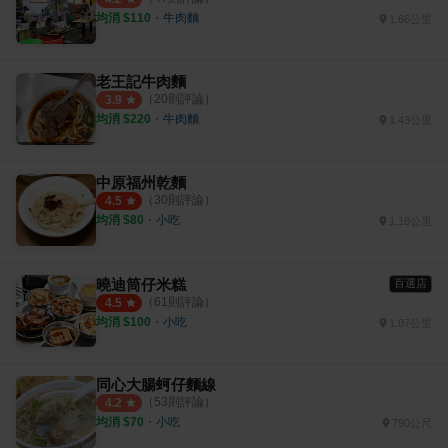
均消 $
110
・
牛肉麵
1.66公里
老王記牛肉麵
（
20
則評論）
3.9
均消 $
220
・
牛肉麵
1.43公里
中原福州乾麵
（
30
則評論）
4.5
均消 $
80
・
小吃
1.18公里
曉迪筒仔米糕
百選店
（
61
則評論）
4.5
均消 $
100
・
小吃
1.07公里
同心大腸蚵仔麵線
（
53
則評論）
4.2
均消 $
70
・
小吃
790公尺