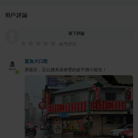
用戶評論
留下評論
給予評分
鯊魚大口咬
黃龍莊，足以媲美鼎泰豐的超平價小籠包！