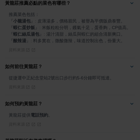
黃龍莊推薦必點的菜色有哪些？
『
小籠湯包
』
『
蝦仁蛋炒飯
』
『
蝦仁絲瓜湯包
』
『
酸辣湯
』
: 料多實在，微酸微辣，味道控制出色，份量大。
資料來源
如何前往黃龍莊？
從捷運中正紀念堂站2號出口步行約5-6分鐘即可抵達。
資料來源
如何預約黃龍莊？
黃龍莊提供
電話預約
。
資料來源