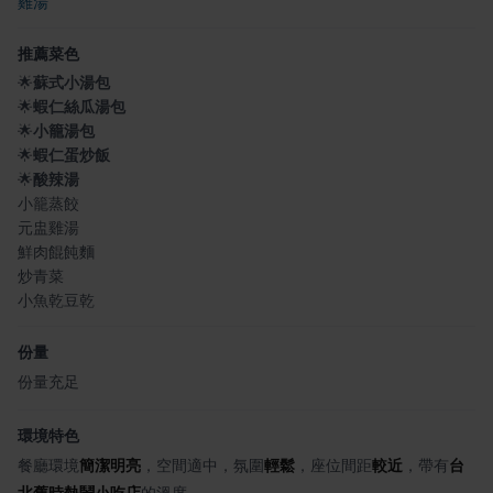
雞湯
推薦菜色
🌟
蘇式小湯包
🌟
蝦仁絲瓜湯包
🌟
小籠湯包
🌟
蝦仁蛋炒飯
🌟
酸辣湯
小籠蒸餃
元盅雞湯
鮮肉餛飩麵
炒青菜
小魚乾豆乾
份量
份量充足
環境特色
餐廳環境
簡潔明亮
，空間適中，氛圍
輕鬆
，座位間距
較近
，帶有
台