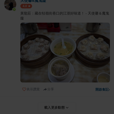
天使馨&魔鬼嫙
4.0
黃龍莊：藏在牯嶺街巷口的江浙好味道！ - 天使馨＆魔鬼
嫙
表示讚賞
分享
開啟食記
›
載入更多動態