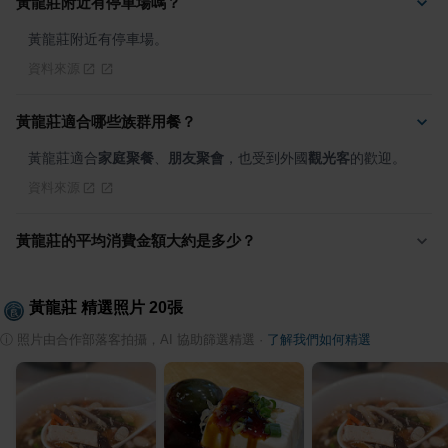
黃龍莊附近有停車場嗎？
黃龍莊附近有停車場。
資料來源
黃龍莊適合哪些族群用餐？
黃龍莊適合
家庭聚餐
、
朋友聚會
，也受到外國
觀光客
的歡迎。
資料來源
黃龍莊的平均消費金額大約是多少？
黃龍莊
精選照片
20
張
ⓘ
照片由合作部落客拍攝，AI 協助篩選精選
·
了解我們如何精選