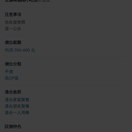
北舊時熱鬧小吃店
的溫度。
注意事項
免收服務費
週一公休
價位範圍
均消 200-400 元
價位分類
平價
高CP值
適合族群
適合家庭聚餐
適合朋友聚餐
適合一人用餐
設施特色