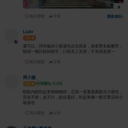
表示讚賞
分享
開啟食記
›
Liubr
3.0
還可以，同等級的小籠湯包台北很多，鼎泰豐名氣響亮，
變成一種比較的標竿，口味見人見智，不見得是第一
表示讚賞
分享
周小婕
均消價位: $
250
2.0
蝦餃内餡吃起來都糊糊的，店員一直要推薦蘇式小籠包，
完全不推，皮不行，餡也還好，吃起來像一般豆漿店的小
籠湯包
表示讚賞
分享