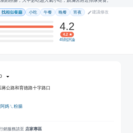
灌餡粉腸，大甲必吃超人氣小吃，鎮瀾宮附近排隊美食。
建議修改
找相似餐廳
小吃
午餐
晚餐
宵夜
4.2
4.2
45
則評論
0
區蔣公路和育德路十字路口
家阿媽ㄟ粉腸
行銷服務請至
店家專區