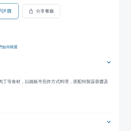
戶評價
分享餐廳
們如何精選
豬肉丁等食材，以鐵板半煎炸方式料理，搭配特製蒜蓉醬及