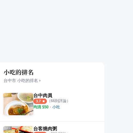
小吃的排名
台中市
小吃
的排名
›
台中肉員
（
66
則評論）
3.7
均消 $
50
・
小吃
台客燒肉粥