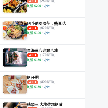
（
28
則評論）
4.0
均消 $
200
・
小吃
阿斗伯冷凍芋．熱豆花
（
92
則評論）
4.5
均消 $
100
・
小吃
東海蓮心冰雞爪凍
（
17
則評論）
4.6
均消 $
150
・
小吃
蚵仔粥
（
80
則評論）
4.2
均消 $
150
・
小吃
豬頭三 大坑炸粿蚵嗲
香包
梅香小吃
順伯