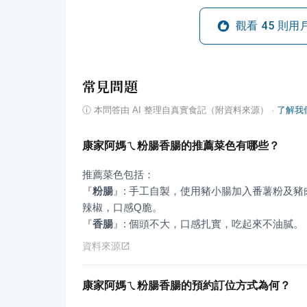
觀看
45
則用
常見問題
ⓘ
本問答由 AI 整理自真實食記（附資料來源）
·
了解我
康家阿媽ㄟ粉腸香腸的推薦菜色有哪些？
『
粉腸
』
: 手工自製，使用豬小腸加入番薯粉及
『
香腸
』
: 個頭不大，口感扎實，吃起來不油膩。
資料來源
康家阿媽ㄟ粉腸香腸的預約訂位方式為何？