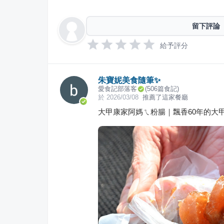
留下評論
給予評分
朱寶妮美食隨筆✨
愛食記部落客
(
506
篇食記)
於
2026/03/08
推薦了這家餐廳
大甲康家阿媽ㄟ粉腸｜飄香60年的大