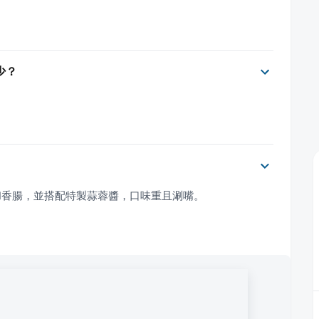
少？
和香腸，並搭配特製蒜蓉醬，口味重且涮嘴。