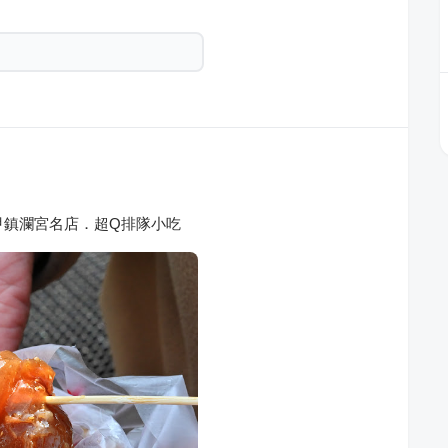
甲鎮瀾宮名店．超Q排隊小吃