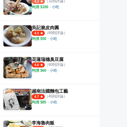
（
32
則評論）
4.2
·
14
則評論
均消 $
100
・
小吃
·
28
則評論
5
則評
3.6
吳記脆皮肉圓
（
69
則評論）
4.5
均消 $
50
・
小吃
花蓮瑞穗臭豆腐
（
60
則評論）
4.6
均消 $
60
・
小吃
越南法國麵包工藝
（
45
則評論）
4.7
均消 $
85
・
小吃
李海魯肉飯