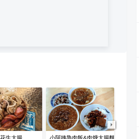
花生大腸
小阿姨魯肉飯&肉焿大腸麵線
大甲芋