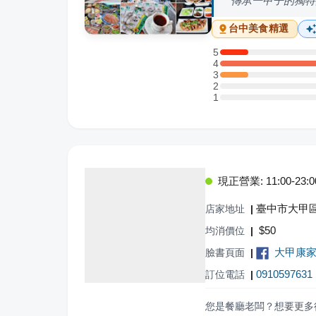
傳承一甲子的獨特
台中
美食精選
5
5 星：1 則評論
4
4 星：8 則評論
3
3 星：1 則評論
2
2 星：0 則評論
1
1 星：0 則評論
現正營業: 11:00-23:0
臺中市大甲
店家地址
|
$
50
均消價位
|
大甲康
臉書頁面
|
0910597631
訂位電話
|
您是餐廳老闆？想要更多