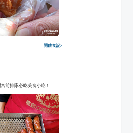
›
開啟食記
瀾宮前排隊必吃美食小吃！