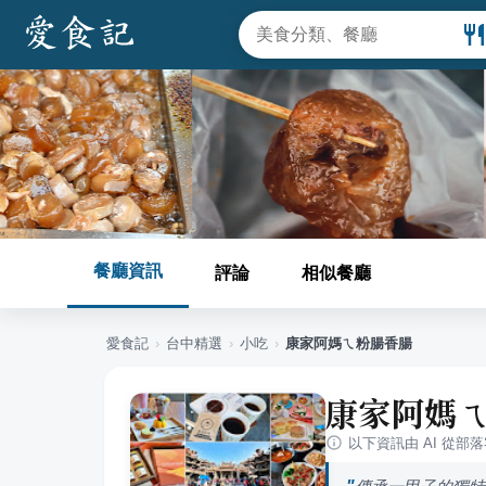
餐廳資訊
評論
相似餐廳
愛食記
›
台中
精選
›
小吃
›
康家阿媽ㄟ粉腸香腸
康家阿媽
以下資訊由 AI 從部