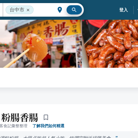
台中市
登入
ㄟ粉腸香腸
落客食記彙整整理
·
了解我們如何精選