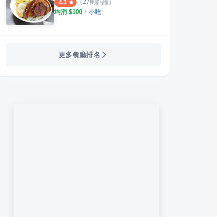
（
27
則評論）
4.3
均消 $
100
・
小吃
更多餐廳排名