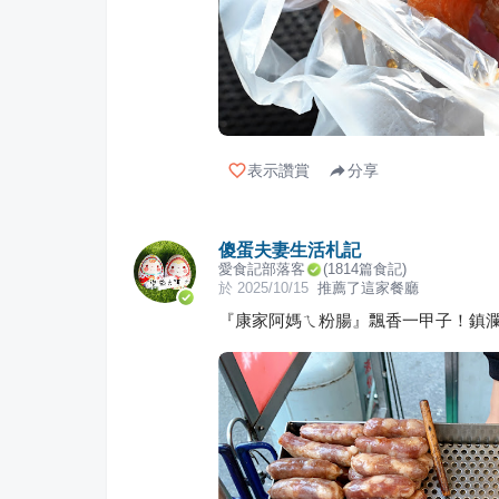
表示讚賞
分享
傻蛋夫妻生活札記
愛食記部落客
(
1814
篇食記)
於
2025/10/15
推薦了這家餐廳
『康家阿媽ㄟ粉腸』飄香一甲子！鎮