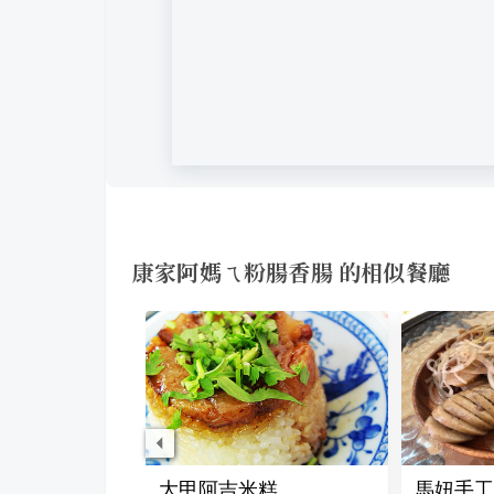
康家阿媽ㄟ粉腸香腸 的相似餐廳
餅店
大甲阿吉米糕
馬妞手工