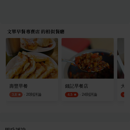
文華早餐專賣店 的相似餐廳
壽豐早餐
錢記早餐店
大漢
·
20
則評論
·
24
則評論
3.8
4.5
4.5
用戶評論