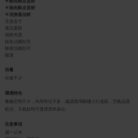
🌟
鮪魚酥皮蛋餅
🌟
豬肉酥皮蛋餅
🌟
現擀蔥油餅
韭菜盒子
蔥花蛋餅
燒餅夾蛋
鮪魚法國吐司
蜂蜜法國吐司
雞塊
份量
份量不少
環境特色
餐廳空間不大，內用座位不多，建議選擇騎樓人行道區，空氣品質
較佳。天氣好時可選擇室外座位。
注意事項
週一公休