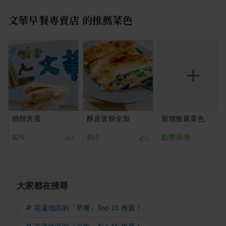
文華早餐專賣店
的推薦菜色
燒餅夾蛋
酥皮蛋餅全加
新增推薦菜色
$25
$55
點擊新增
1
1
大家都在搜尋
🔎 花蓮地區的『早餐』Top 15 推薦！