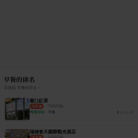
早餐的排名
›
花蓮縣
早餐
的排名
廟口紅茶
（
75
則評論）
3.9
均消 $
50
・
早餐
4.14公里
瑞穂春天國際觀光酒店
（
10
則評論）
4.3