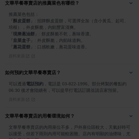
文華早餐專賣店的推薦菜色有哪些？
『
酥皮蛋餅
』
: 招牌酥皮蛋餅，可選擇全加（含小黃瓜、起司、
『
現擀蔥油餅
』
『
韭菜盒子
』
『
蔥花蛋餅
』
: 口感軟嫩，蔥花蛋味道香。
資料來源
如何預約文華早餐專賣店？
可以透過
電話預約
，電話是 03-822-1996。部分烤製的餐點約 
06:30 後才會陸續有，可以提早打電話訂購並請店家預留。
資料來源
文華早餐專賣店的用餐環境如何？
文華早餐專賣店的內用座位不多，戶外座位區較大，天氣好時可
以接受，但若下雨則內用可能較困難。店內有明顯的油煙味，尤