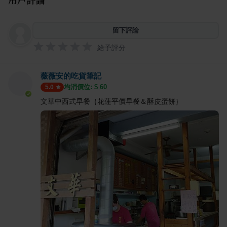
留下評論
給予評分
薇薇安的吃貨筆記
均消價位: $
60
5.0
文華中西式早餐｛花蓮平價早餐＆酥皮蛋餅｝