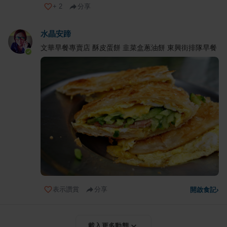
+
2
分享
水晶安蹄
文華早餐專賣店 酥皮蛋餅 韭菜盒蔥油餅 東興街排隊早餐
表示讚賞
分享
開啟食記
›
載入更多動態