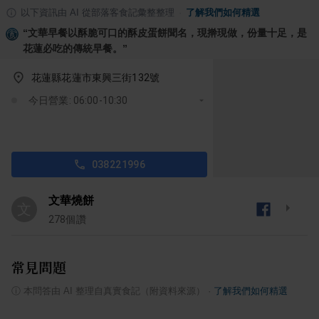
以下資訊由 AI 從部落客食記彙整整理
·
了解我們如何精選
“
文華早餐以酥脆可口的酥皮蛋餅聞名，現擀現做，份量十足，是
花蓮必吃的傳統早餐。
”
花蓮縣花蓮市東興三街132號
今日營業: 06:00-10:30
038221996
文華燒餅
文
278
個讚
常見問題
ⓘ
本問答由 AI 整理自真實食記（附資料來源）
·
了解我們如何精選