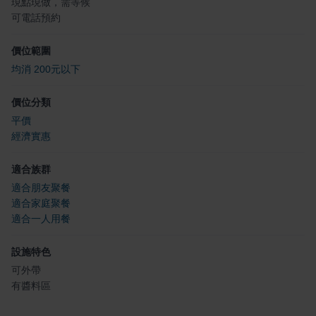
現點現做，需等候
可電話預約
價位範圍
均消 200元以下
價位分類
平價
經濟實惠
適合族群
適合朋友聚餐
適合家庭聚餐
適合一人用餐
設施特色
可外帶
有醬料區