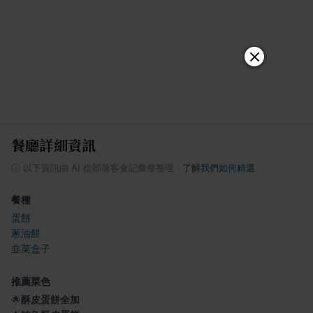
餐廳詳細資訊
ⓘ
以下資訊由 AI 從部落客食記彙整整理
·
了解我們如何精選
餐種
蛋餅
蔥油餅
韭菜盒子
推薦菜色
🌟
酥皮蛋餅全加