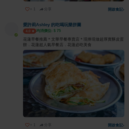
+
1
分享
開啟食記
›
愛許莉Ashley 的吃喝玩樂拼圖
均消價位: $
75
4.0
花蓮早餐推薦＊文華早餐專賣店＊現擀現做超厚實酥皮蛋
餅．花蓮超人氣早餐店．花蓮必吃美食
+
1
分享
開啟食記
›