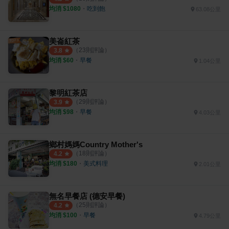
均消 $
1080
・
吃到飽
63.08公里
美崙紅茶
（
23
則評論）
3.8
均消 $
60
・
早餐
1.04公里
黎明紅茶店
（
29
則評論）
3.9
均消 $
98
・
早餐
4.03公里
鄉村媽媽Country Mother's
（
18
則評論）
4.2
均消 $
180
・
美式料理
2.01公里
無名早餐店 (德安早餐)
（
25
則評論）
4.2
均消 $
100
・
早餐
4.79公里