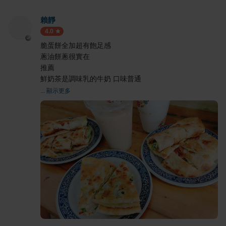
賴靜
4.0
脆蛋餅全加超有飽足感
蔥油餅蔥很實在
推薦
鮮奶茶是調味乳的牛奶 口味普通
... 顯示更多