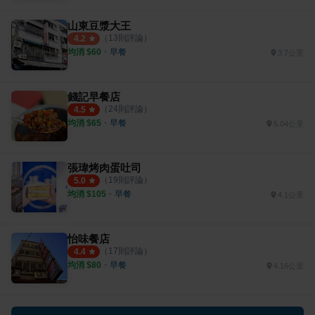
山東豆漿大王
（
13
則評論）
4.2
均消 $
60
・
早餐
3.7公里
錢記早餐店
（
24
則評論）
4.5
均消 $
65
・
早餐
5.04公里
張瑋烤肉蛋吐司
（
19
則評論）
5.0
均消 $
105
・
早餐
4.1公里
怡味餐店
（
17
則評論）
4.4
均消 $
80
・
早餐
4.16公里