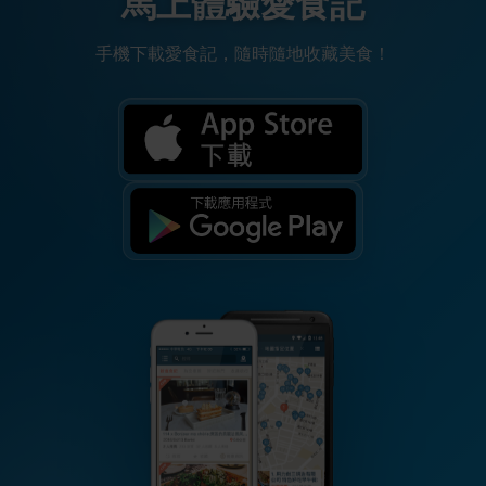
馬上體驗愛食記
手機下載愛食記，隨時隨地收藏美食！