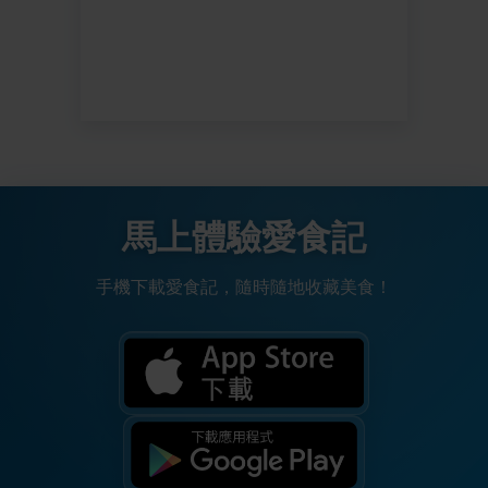
馬上體驗愛食記
手機下載愛食記，隨時隨地收藏美食！