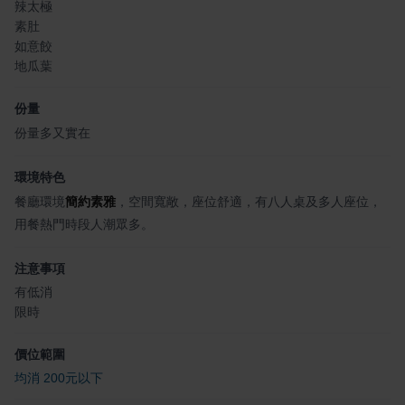
辣太極
素肚
如意餃
地瓜葉
份量
份量多又實在
環境特色
餐廳環境
簡約素雅
，空間寬敞，座位舒適，有八人桌及多人座位，
用餐熱門時段人潮眾多。
注意事項
有低消
限時
價位範圍
均消 200元以下