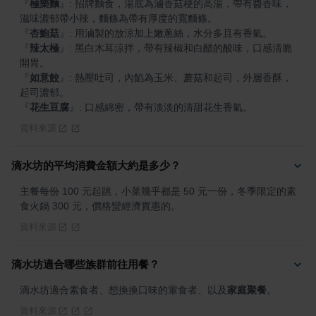
『
極樂麵
』
: 招牌麵食，湯底為滷香菇梗的高湯，帶有醬香味，
『
杏鮑菇
』
『
辣太極
』
: 黑白木耳涼拌，帶有辣椒和白醋的酸味，口感清脆
『
如意餃
』
: 熱壓吐司，內餡為玉米、蘑菇和起司，外層香酥，
『
花生豆腐
』
: 口感綿密，帶有淡淡的清甜花生香氣。
資料來源
滴水坊的平均消費金額大約是多少？
主餐每份 100 元起跳，小菜幾乎都是 50 元一份，冬季限定的素
食火鍋 300 元，價格蠻經濟實惠的。
資料來源
滴水坊適合哪些族群前往用餐？
滴水坊適合素食者、想換換口味的葷食者、以及
家庭聚餐
。
資料來源