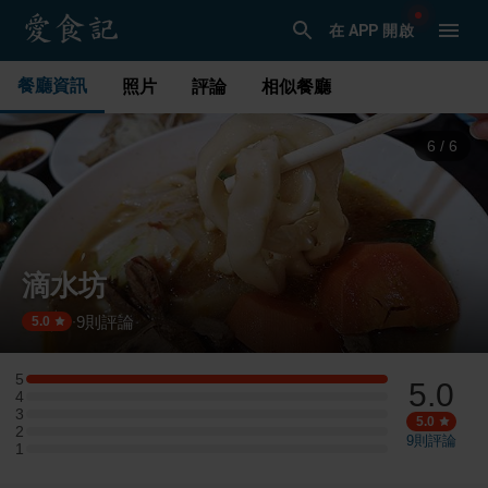
在 APP 開啟
餐廳資訊
照片
評論
相似餐廳
1
/
6
滴水坊
9
則評論
·
5.0
5
5.0
5 星：2 則評論
4
4 星：0 則評論
3
3 星：0 則評論
5.0
2
2 星：0 則評論
9
則評論
1
1 星：0 則評論