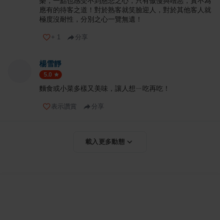
樂，一點也感受不到慈悲之心，只有傲慢與噌惡，實不為
應有的待客之道！對於熟客就笑臉迎人，對於其他客人就
極度沒耐性，分別之心一覽無遺！
+
1
分享
楊雪靜
5.0
麵食或小菜多樣又美味，讓人想ㄧ吃再吃！
表示讚賞
分享
載入更多動態