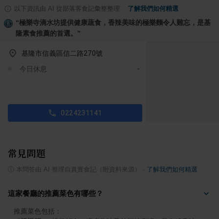
以下資訊由 AI 從部落客食記彙整整理
·
了解我們如何精選
“
極樂寺滴水坊提供健康蔬食，香辣美味的極樂麵令人難忘，是基
隆素食推薦的首選。
”
基隆市信義區信二路270號
今日休息
0224231141
常見問題
ⓘ
本問答由 AI 整理自真實食記（附資料來源）
·
了解我們如何精選
這家餐廳的推薦菜色有哪些？