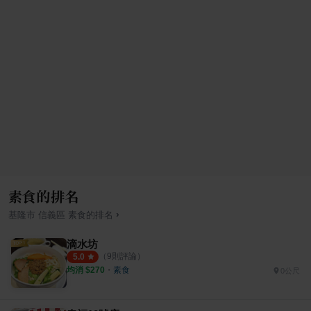
素食的排名
›
基隆市
信義區
素食
的排名
滴水坊
（
9
則評論）
5.0
均消 $
270
・
素食
0公尺