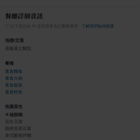
餐廳詳細資訊
ⓘ
以下資訊由 AI 從部落客食記彙整整理
·
了解我們如何精選
地標/交通
基隆署立醫院
餐種
素食麵食
素食火鍋
素食飯類
素食輕食
推薦菜色
🌟
極樂麵
花生豆腐
焗烤芙蓉豆腐
泰式酸辣拌麵