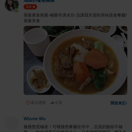
瑪姬的饗樂圈圈
5.0
基隆素食推薦-極樂寺滴水坊-沒讓我失望的美味蔬食餐廳/
基隆美食
表示讚賞
分享
開啟食記
›
Winnie Wu
服務態度極差！可嘆雖然餐廳在寺中，店員的臉卻不極