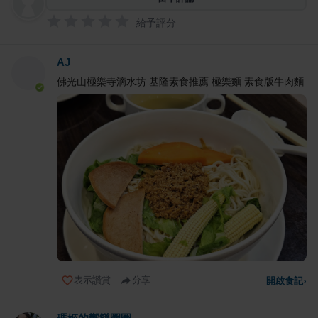
給予評分
AJ
佛光山極樂寺滴水坊 基隆素食推薦 極樂麵 素食版牛肉麵
表示讚賞
分享
開啟食記
›