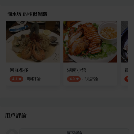
滴水坊 的相似餐廳
河豚很多
湖南小館
賞鮨
·
8
則評論
·
2
則評論
4.1
4.0
5.0
用戶評論
留下評論