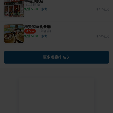
幸福10號店
（
11
則評論）
均消 $
300
・
素食
116公尺
群賢閣蔬食餐廳
（
1
則評論）
4.5
均消 $
138
・
素食
565公尺
更多餐廳排名