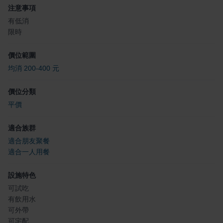
注意事項
有低消
限時
價位範圍
均消 200-400 元
價位分類
平價
適合族群
適合朋友聚餐
適合一人用餐
設施特色
可試吃
有飲用水
可外帶
可宅配