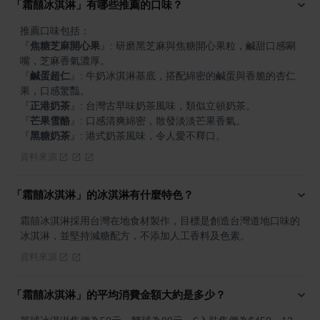
「霜囍冰淇淋」有哪些推薦的口味？
『
焦糖芝麻開心果
』
: 研磨黑芝麻與焦糖開心果粒，鹹甜口感唰
『
鹹蛋超仁
』
: 牛奶冰淇淋基底，搭配綿密的鹹蛋與香脆的杏仁
『
正港奶茶
』
『
芒果雪酪
』
『
黑糖奶茶
』
: 港式奶茶風味，令人愛不釋口。
資料來源
「霜囍冰淇淋」的冰淇淋有什麼特色？
霜囍冰淇淋採用台灣在地食材製作，目標是創造台灣道地口味的
冰淇淋，並堅持減糖配方，不添加人工香料及色素。
資料來源
「霜囍冰淇淋」的平均消費金額大約是多少？