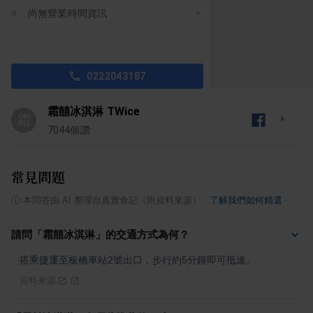
尚無營業時間資訊
0222043187
霜囍冰淇淋 TWice
霜
7044
個讚
常見問題
ⓘ
本問答由 AI 整理自真實食記（附資料來源）
·
了解我們如何精選
請問「霜囍冰淇淋」的交通方式為何？
搭乘捷運至板橋車站2號出口，步行約5分鐘即可抵達。
資料來源