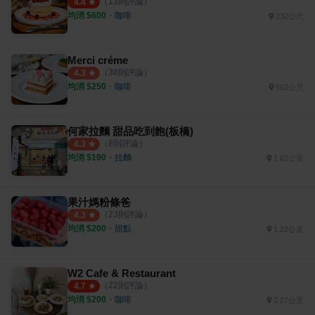
（
13
則評論）
4.4
均消 $
600
・
咖啡
232公尺
Merci créme
（
38
則評論）
4.3
均消 $
250
・
咖啡
662公尺
何家拉麵 甜品吃到飽(板橋)
（
8
則評論）
4.3
均消 $
190
・
拉麵
1.62公里
果汁媽粉條爸
（
23
則評論）
4.3
均消 $
200
・
甜點
1.22公里
W2 Cafe & Restaurant
（
22
則評論）
4.7
均消 $
200
・
咖啡
2.27公里