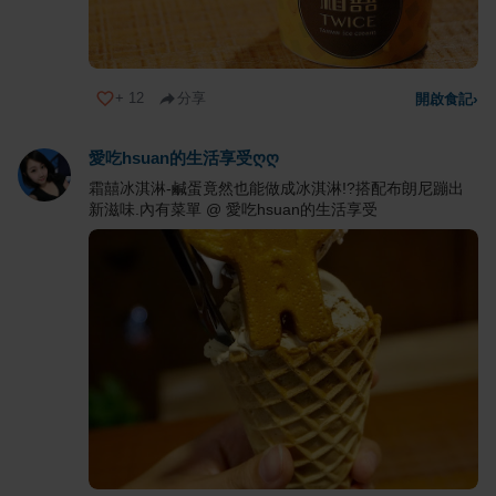
+
12
分享
開啟食記
›
愛吃hsuan的生活享受ღღ
霜囍冰淇淋-鹹蛋竟然也能做成冰淇淋!?搭配布朗尼蹦出
新滋味.內有菜單 @ 愛吃hsuan的生活享受