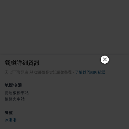
餐廳詳細資訊
ⓘ
以下資訊由 AI 從部落客食記彙整整理
·
了解我們如何精選
地標/交通
捷運板橋車站
板橋火車站
餐種
冰淇淋