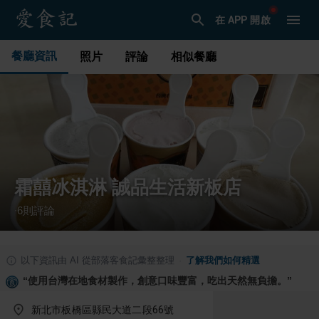
在 APP 開啟
餐廳資訊
照片
評論
相似餐廳
霜囍冰淇淋 誠品生活新板店
6
則評論
·
以下資訊由 AI 從部落客食記彙整整理
·
了解我們如何精選
“
使用台灣在地食材製作，創意口味豐富，吃出天然無負擔。
”
新北市板橋區縣民大道二段66號