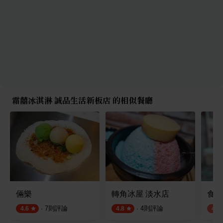
霜囍冰淇淋 誠品生活新板店 的相似餐廳
倆樂
轉角冰屋 淡水店
食科
·
7
則評論
·
4
則評論
4.6
4.8
4.0