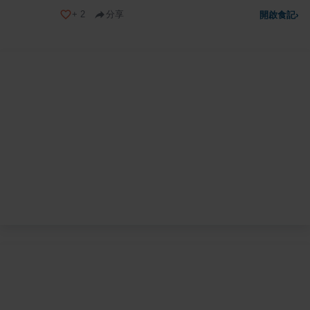
+
2
分享
開啟食記
›