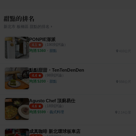
甜點的排名
›
新北市
板橋區
甜點
的排名
PONPIE澎派
（
190
則評論）
4.1
均消 $
360
・
甜點
410公尺
點點甜甜・TenTenDenDen
（
98
則評論）
4.4
均消 $
200
・
甜點
556公尺
Agusto Chef 頂廚易仕
（
18
則評論）
4.6
均消 $
599
・
義式料理
2.14公里
成真咖啡 新北環球板車店