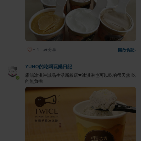
+
4
分享
開啟食記
›
YUNO的吃喝玩樂日記
霜囍冰淇淋誠品生活新板店❤冰淇淋也可以吃的很天然 吃
的無負擔