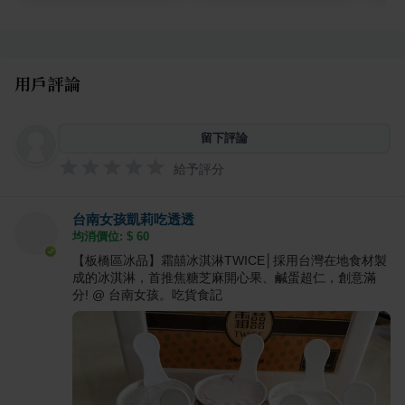
用戶評論
留下評論
給予評分
台南女孩凱莉吃透透
均消價位: $
60
【板橋區冰品】霜囍冰淇淋TWICE│採用台灣在地食材製
成的冰淇淋，首推焦糖芝麻開心果、鹹蛋超仁，創意滿
分! @ 台南女孩。吃貨食記