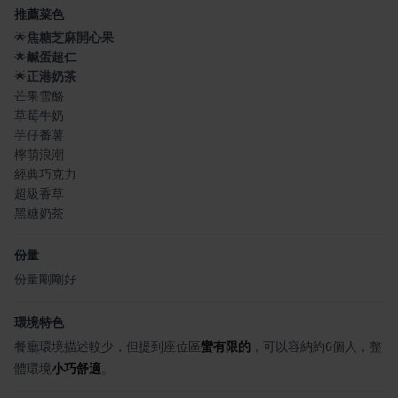
推薦菜色
🌟
焦糖芝麻開心果
🌟
鹹蛋超仁
🌟
正港奶茶
芒果雪酪
草莓牛奶
芋仔番薯
檸萌浪潮
經典巧克力
超級香草
黑糖奶茶
份量
份量剛剛好
環境特色
餐廳環境描述較少，但提到座位區
蠻有限的
，可以容納約6個人，整
體環境
小巧舒適
。