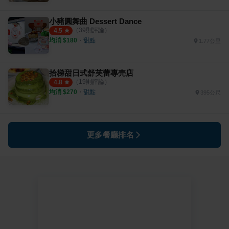
小豬圓舞曲 Dessert Dance
（
39
則評論）
4.5
均消 $
180
・
甜點
1.77公里
拾梯甜日式舒芙蕾專売店
（
19
則評論）
4.8
均消 $
270
・
甜點
395公尺
更多餐廳排名