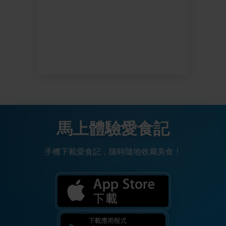
馬上體驗愛食記
手機下載愛食記，隨時隨地收藏美食！