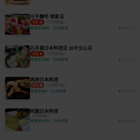
元手壽司 朝富店
（
17
則評論）
4.8
均消 $
1098
・
日本料理
1.69公里
石井屋日本料理店 台中文心店
（
10
則評論）
4.8
均消 $
1300
・
日本料理
1.21公里
真樹日本料理
（
12
則評論）
4.1
均消 $
400
・
日本料理
2.03公里
明園日本料理
（
2
則評論）
均消 $
1470
・
日本料理
1.32公里