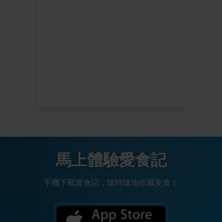
馬上體驗愛食記
手機下載愛食記，隨時隨地收藏美食！