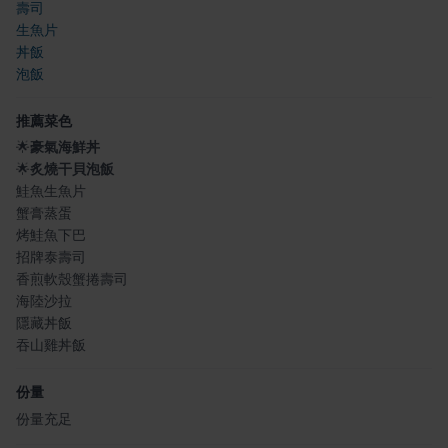
壽司
生魚片
丼飯
泡飯
推薦菜色
🌟
豪氣海鮮丼
🌟
炙燒干貝泡飯
鮭魚生魚片
蟹膏蒸蛋
烤鮭魚下巴
招牌泰壽司
香煎軟殼蟹捲壽司
海陸沙拉
隱藏丼飯
吞山雞丼飯
份量
份量充足