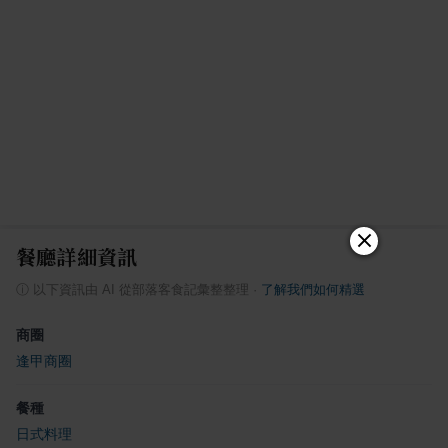
餐廳詳細資訊
ⓘ
以下資訊由 AI 從部落客食記彙整整理
·
了解我們如何精選
商圈
逢甲商圈
餐種
日式料理