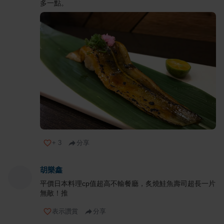
多一點。
+
3
分享
胡樂鑫
平價日本料理cp值超高不輸餐廳，炙燒鮭魚壽司超長一片
無敵！推
表示讚賞
分享