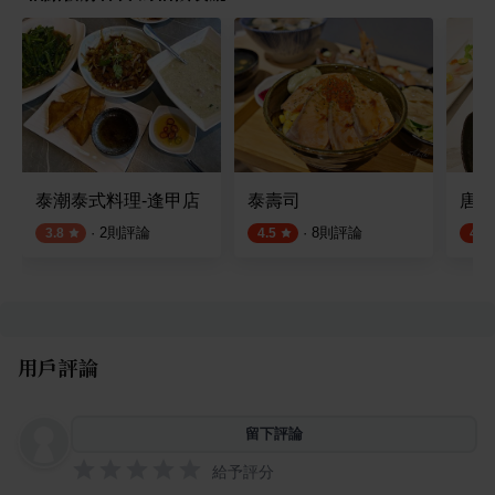
泰潮泰式料理-逢甲店
泰壽司
唐壽
·
2
則評論
·
8
則評論
3.8
4.5
4.7
用戶評論
留下評論
給予評分