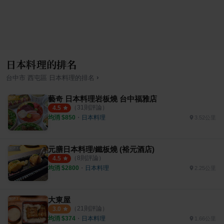
日本料理的排名
›
台中市
西屯區
日本料理
的排名
藝奇 日本料理岩板燒 台中福雅店
（
31
則評論）
4.5
均消 $
850
・
日本料理
3.52公里
元膳日本料理/鐵板燒 (裕元酒店)
（
8
則評論）
4.5
均消 $
2800
・
日本料理
2.25公里
大東屋
（
21
則評論）
3.0
均消 $
374
・
日本料理
1.66公里