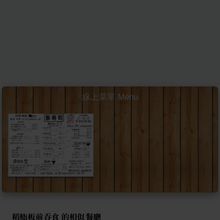
線上菜單 Menu
稻鮨板前吞食 的相似餐廳