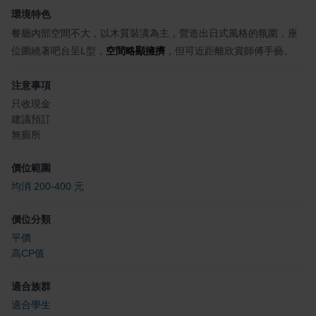
環境特色
餐廳內部空間不大，以木質裝潢為主，營造出日式風格的氛圍，座
位圍繞著吧台呈L型，
空間略顯擁擠
，但可近距離欣賞師傅手藝。
注意事項
只收現金
建議預訂
無廁所
價位範圍
均消 200-400 元
價位分類
平價
高CP值
適合族群
適合學生