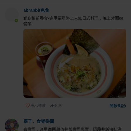
abrabbit兔兔
稻鮨板前吞食-逢甲福星路上人氣日式料理，晚上才開始
營業
表示讚賞
分享
開啟食記
›
霸子。食樂拼圖
泰壽司，逢甲商圈超值丼飯壽司專賣，隱藏丼飯海味滿