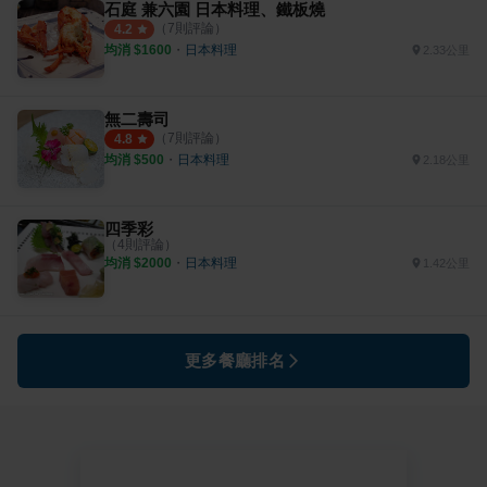
石庭 兼六園 日本料理、鐵板燒
（
7
則評論）
4.2
均消 $
1600
・
日本料理
2.33公里
無二壽司
（
7
則評論）
4.8
均消 $
500
・
日本料理
2.18公里
四季彩
（
4
則評論）
均消 $
2000
・
日本料理
1.42公里
更多餐廳排名