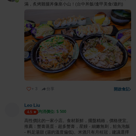
滿，炙烤雞腿丼像座小山！(台中丼飯/逢甲美食/邀約)
+
3
分享
開啟食記
›
Leo Liu
均消價位: $
500
4.5
高性價比的一家小店。食材新鮮，擺盤精緻，價格便宜。
推薦：蟹膏蒸蛋 - 超多蟹膏，星鰻 - 細嫩無刺，鮭魚泡飯
- 料足湯甜 (湯的溫度偏低)。米酒只有月桂冠，建議選擇