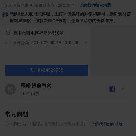
以下資訊由 AI 從部落客食記彙整整理
·
了解我們如何精選
“
逢甲超人氣日式料理，主打平價美味的丼飯和壽司，新鮮食材搭
配精緻擺盤，價格親民CP值高，是逢甲必訪的美食選擇。
”
臺中市西屯區福星路550號
今日營業: 00:00-02:00, 18:00-00:00
0424529565
稻鰭 板前吞食
稻
1051
個讚
常見問題
ⓘ
本問答由 AI 整理自真實食記（附資料來源）
·
了解我們如何精選