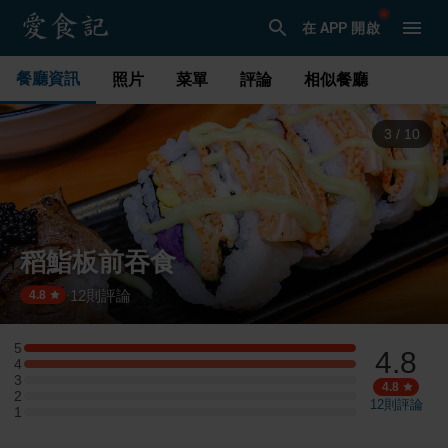
在 APP 開啟
餐廳資訊
照片
菜單
評論
相似餐廳
3
/
10
稻鮨板前吞食
12
則評論
·
4.8
5
4.8
5 星：1 則評論
4
4 星：1 則評論
3
3 星：0 則評論
4.8
2
2 星：0 則評論
12
則評論
1
1 星：0 則評論