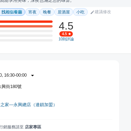
就能享用美味，深夜也滿足您的味蕾。
建議修改
找相似餐廳
宵夜
晚餐
居酒屋
小吃
4.5
4.5
10
則評論
 16:30-00:00
興街180號
肉之家—永興總店（連鎖加盟）
行銷服務請至
店家專區