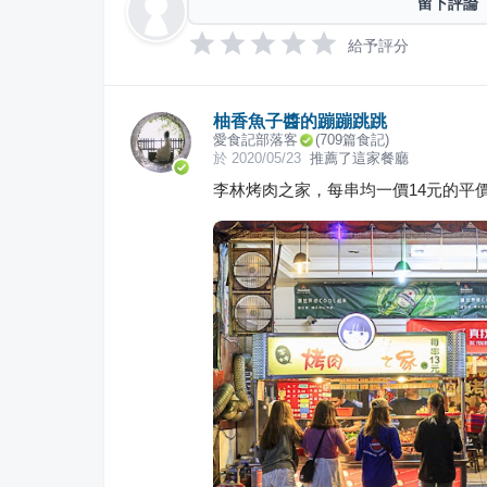
留下評論
給予評分
柚香魚子醬的蹦蹦跳跳
愛食記部落客
(
709
篇食記)
於
2020/05/23
推薦了這家餐廳
李林烤肉之家，每串均一價14元的平