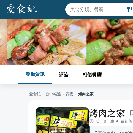
餐廳資訊
評論
相似餐廳
愛食記
›
台中
精選
›
宵夜
›
烤肉之家
烤肉之家
以下資訊由 AI 從部