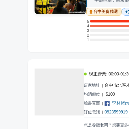
平價串燒，銅板價
台中
美食精選
5
5 星：1 則評論
4
4 星：1 則評論
3
3 星：0 則評論
2
2 星：0 則評論
1
1 星：0 則評論
現正營業: 00:00-01:30,
台中市北區永
店家地址
|
$
100
均消價位
|
李林烤
臉書頁面
|
0923599919
訂位電話
|
您是餐廳老闆？想要更多