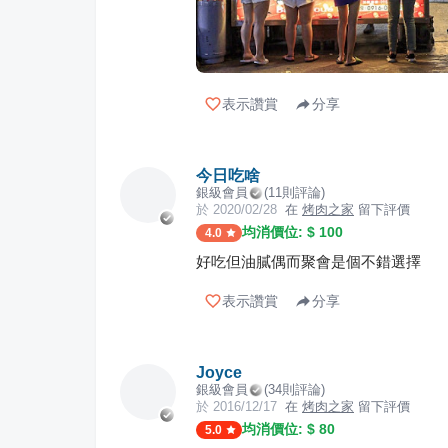
表示讚賞
分享
今日吃啥
銀級會員
(
11
則評論)
於
2020/02/28
在
烤肉之家
留下評價
均消價位: $
100
4.0
好吃但油膩偶而聚會是個不錯選擇
表示讚賞
分享
Joyce
銀級會員
(
34
則評論)
於
2016/12/17
在
烤肉之家
留下評價
均消價位: $
80
5.0