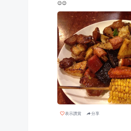
😉😉
表示讚賞
分享