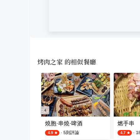
烤肉之家 的相似餐廳
燒胞·串燒·啤酒
燃手串
評論
·
5
則評論
·
1
4.9
4.7