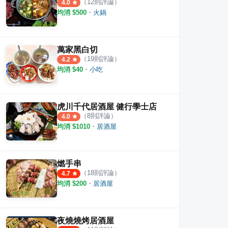
（
12
則評論）
4.0
均消 $
500
・
火鍋
萬家黑白切
（
19
則評論）
4.2
均消 $
40
・
小吃
虎川千代居酒屋 健行學士店
（
8
則評論）
4.0
均消 $
1010
・
居酒屋
燃手串
（
18
則評論）
4.7
均消 $
200
・
居酒屋
夜燒燒烤居酒屋