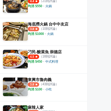
（
21
則評論）
4.4
均消 $
550
・
火鍋
海底撈火鍋 台中中友店
（
10
則評論）
3.8
均消 $
1000
・
火鍋
刁民-酸菜魚 崇德店
（
18
則評論）
4.5
均消 $
450
・
中式料理
東興市魯肉義
（
43
則評論）
3.8
均消 $
100
・
小吃
麻辣人家