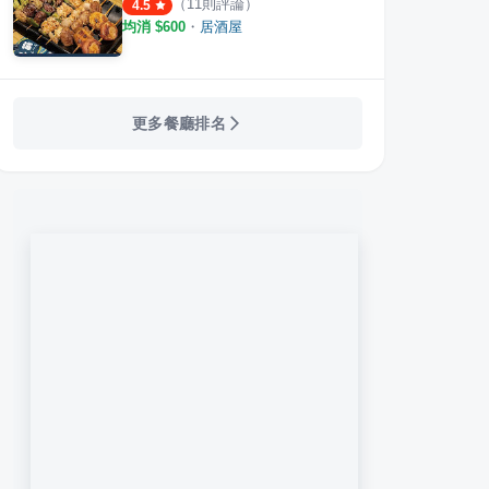
（
11
則評論）
4.5
均消 $
600
・
居酒屋
更多餐廳排名