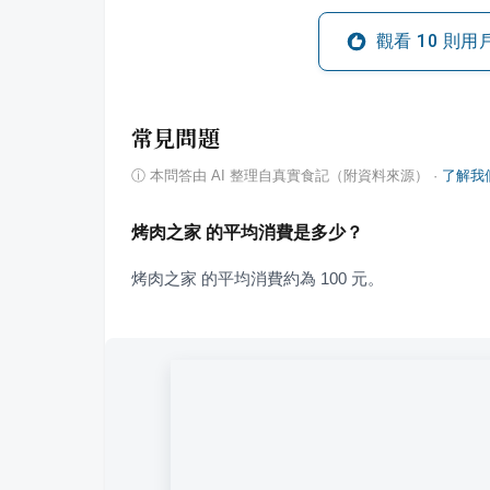
觀看
10
則用
常見問題
ⓘ
本問答由 AI 整理自真實食記（附資料來源）
·
了解我
烤肉之家 的平均消費是多少？
烤肉之家 的平均消費約為 100 元。