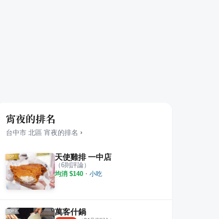
宵夜的排名
台中市
北區
宵夜
的排名
›
天使雞排 一中店
（
6
則評論）
均消 $
140
・
小吃
烤 平價炭烤
太原串燒 炭火燒烤
大雅
·
6
則評論
·
2
則評論
5.0
5.0
萬客什鍋