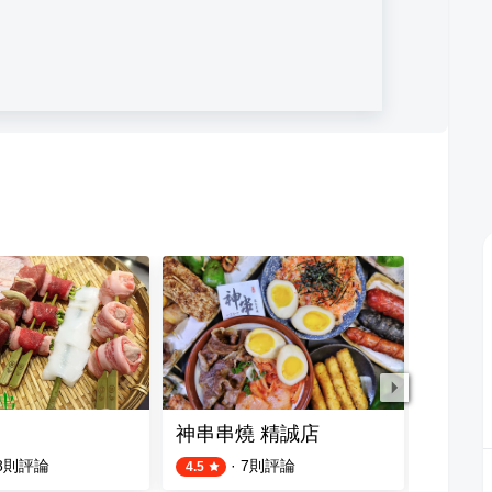
神串串燒 精誠店
串串炭
8
則評論
·
7
則評論
4.5
4.5