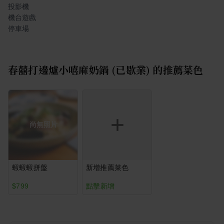
投影機
機台遊戲
停車場
春囍打邊爐小嘻麻奶鍋 (已歇業)
的推薦菜色
尚無照片
蝦蝦蝦拼盤
新增推薦菜色
$799
點擊新增