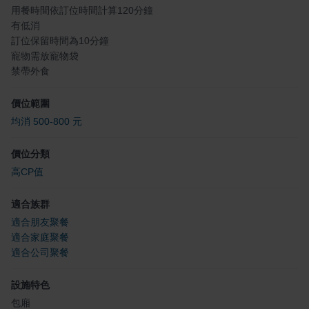
用餐時間依訂位時間計算120分鐘
有低消
訂位保留時間為10分鐘
寵物需放寵物袋
禁帶外食
價位範圍
均消 500-800 元
價位分類
高CP值
適合族群
適合朋友聚餐
適合家庭聚餐
適合公司聚餐
設施特色
包廂