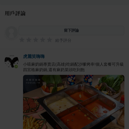
用戶評論
留下評論
給予評分
虎麗笑嗨嗨
小嘻麻奶鍋專賣店(高雄)吃鍋配沙嗲烤串!個人套餐可升級
四宮格麻奶鍋,還有麻奶菜頭吃到飽