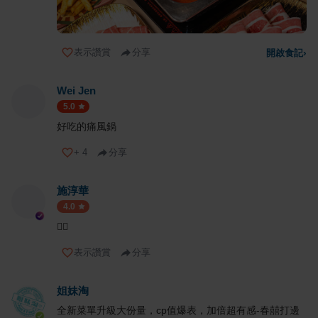
表示讚賞
分享
開啟食記
›
Wei Jen
5.0
好吃的痛風鍋
+
4
分享
施淳華
4.0
👍🏻
表示讚賞
分享
姐妹淘
全新菜單升級大份量，cp值爆表，加倍超有感-春囍打邊