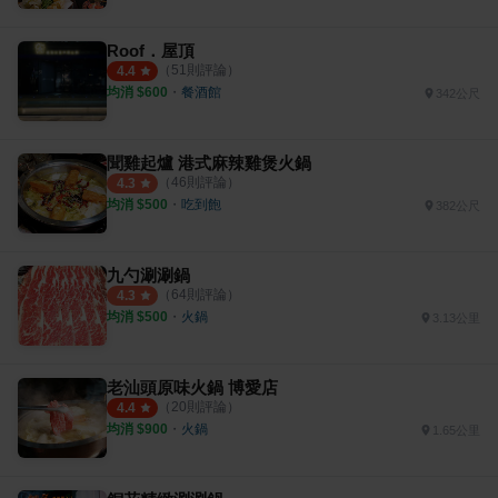
Roof．屋頂
（
51
則評論）
4.4
均消 $
600
・
餐酒館
342公尺
聞雞起爐 港式麻辣雞煲火鍋
（
46
則評論）
4.3
均消 $
500
・
吃到飽
382公尺
九勺涮涮鍋
（
64
則評論）
4.3
均消 $
500
・
火鍋
3.13公里
老汕頭原味火鍋 博愛店
（
20
則評論）
4.4
均消 $
900
・
火鍋
1.65公里