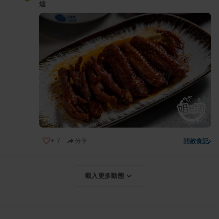
爐
+
7
分享
開啟食記
›
載入更多動態