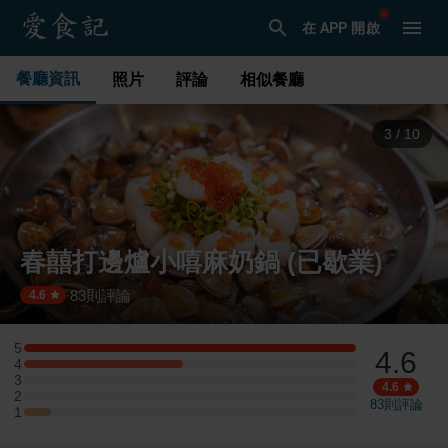
在 APP 開啟
餐廳資訊
照片
評論
相似餐廳
3
/
10
春囍打邊爐小嘻麻奶鍋 (已歇業)
83
則評論
·
4.6
5
4.6
5 星：25 則評論
4
4 星：12 則評論
3
3 星：0 則評論
4.6
2
2 星：0 則評論
83
則評論
1
1 星：2 則評論