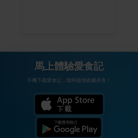
馬上體驗愛食記
手機下載愛食記，隨時隨地收藏美食！