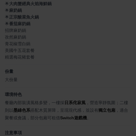
🌟
大肉蟹經典火焰海鮮鍋
🌟
麻奶鍋
🌟
正宗酸菜魚火鍋
🌟
番茄麻奶鍋
招牌麻奶鍋
孜然麻奶鍋
青花椒雪白鍋
美國牛五花套餐
精選梅花豬套餐
份量
大份量
環境特色
餐廳內部裝潢風格多變，一樓採
日系侘寂風
，營造寧靜氛圍；二樓
則以
墨綠色系
搭配木質屏障，呈現現代感，並設有
獨立包廂
，適合
聚餐或會議，部分包廂可租借
Switch遊戲機
。
注意事項