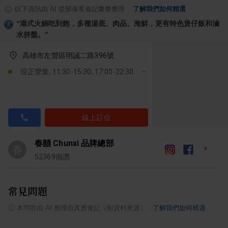
以下資訊由 AI 從部落客食記彙整整理
·
了解我們如何精選
“
港式火鍋吃到飽，多種湯底、肉品、海鮮，更有特色煲仔飯和滷
水拼盤。
”
高雄市左營區明誠二路396號
現正營業: 11:30-15:30, 17:00-22:30
線上訂位
春囍 Chunxi 品牌總部
春
52369
個讚
常見問題
ⓘ
本問答由 AI 整理自真實食記（附資料來源）
·
了解我們如何精選