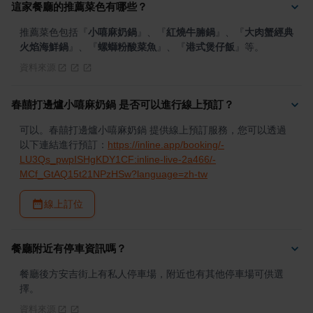
這家餐廳的推薦菜色有哪些？
推薦菜色包括
『
小嘻麻奶鍋
』
、
『
紅燒牛腩鍋
』
、
『
大肉蟹經典
火焰海鮮鍋
』
、
『
螺螄粉酸菜魚
』
、
『
港式煲仔飯
』
等。
資料來源
春囍打邊爐小嘻麻奶鍋 是否可以進行線上預訂？
可以。春囍打邊爐小嘻麻奶鍋 提供線上預訂服務，您可以透過
以下連結進行預訂：
https://inline.app/booking/-
LU3Qs_pwpISHgKDY1CF:inline-live-2a466/-
MCf_GtAQ15t21NPzHSw?language=zh-tw
線上訂位
餐廳附近有停車資訊嗎？
餐廳後方安吉街上有私人停車場，附近也有其他停車場可供選
擇。
資料來源