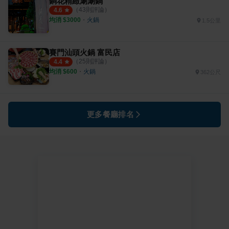
銅花精緻涮涮鍋
（
43
則評論）
4.6
均消 $
3000
・
火鍋
1.5公里
賽門汕頭火鍋 富民店
（
25
則評論）
4.4
均消 $
600
・
火鍋
362公尺
更多餐廳排名