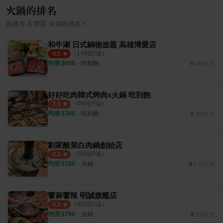
火鍋的排名
›
高雄市
左營區
火鍋
的排名
和牛涮 日式鍋物放題 高雄博愛店
（
14
則評論）
4.5
均消 $
800
・
吃到飽
995公尺
好好吃肉韓式烤肉x火鍋 吃到飽
（
46
則評論）
3.5
均消 $
360
・
吃到飽
355公尺
劉家酸菜白肉鍋創始店
（
25
則評論）
4.1
均消 $
300
・
火鍋
3.72公里
饗麻饗辣 明誠旗艦店
（
45
則評論）
4.2
均消 $
700
・
火鍋
184公尺