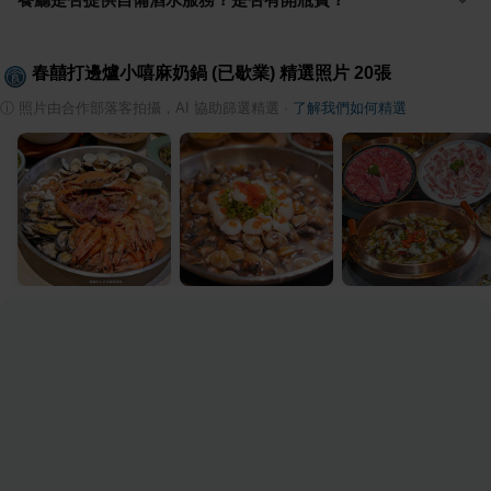
春囍打邊爐小嘻麻奶鍋 (已歇業)
精選照片
20
張
ⓘ
照片由合作部落客拍攝，AI 協助篩選精選
·
了解我們如何精選