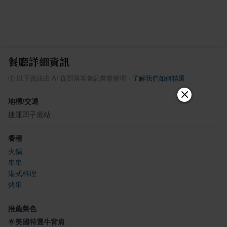
餐廳詳細資訊
ⓘ
以下資訊由 AI 從部落客食記彙整整理
·
了解我們如何精選
地標/交通
捷運凹子底站
餐種
火鍋
串串
港式料理
烤串
推薦菜色
🌟
美國特選牛背肩