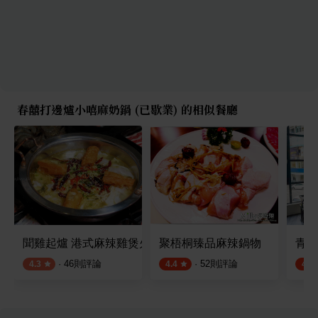
春囍打邊爐小嘻麻奶鍋 (已歇業) 的相似餐廳
聞雞起爐 港式麻辣雞煲火鍋
聚梧桐臻品麻辣鍋物
青花
·
46
則評論
·
52
則評論
4.3
4.4
4.4