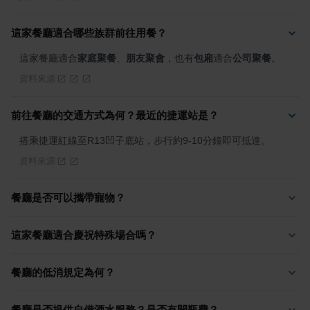
這家餐廳適合哪些族群前往用餐？
這家餐廳適合
家庭聚餐
、
朋友聚會
，也有
包廂
適合
公司聚餐
。
資料來源
前往餐廳的交通方式為何？最近的捷運站是？
搭乘捷運紅線至R13凹子底站，步行約9-10分鐘即可抵達。
資料來源
餐廳是否可以攜帶寵物？
這家餐廳適合慶祝特殊場合嗎？
餐廳的低消規定為何？
餐廳是否提供自備酒水服務？是否有開瓶費？