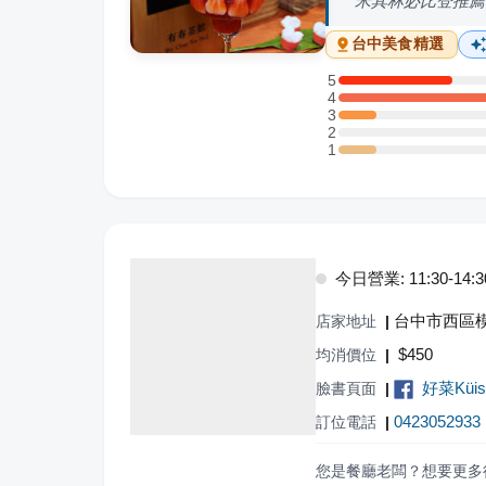
米其林必比登推薦
台中
美食精選
5
5 星：3 則評論
4
4 星：9 則評論
3
3 星：1 則評論
2
2 星：0 則評論
1
1 星：1 則評論
今日營業: 11:30-14:30,
台中市西區模
店家地址
|
$
450
均消價位
|
好菜Küi
臉書頁面
|
0423052933
訂位電話
|
您是餐廳老闆？想要更多