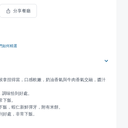
分享餐廳
們如何精選
火侯拿捏得當，口感軟嫩，奶油香氣與牛肉香氣交融，醬汁
恰到好處，非常下飯。