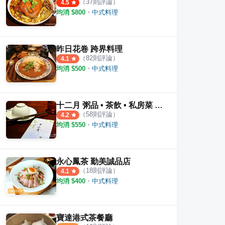
（
37
則評論）
4.5
均消 $
800
・
中式料理
昨日花卷 跨界料理
（
82
則評論）
4.1
均消 $
500
・
中式料理
十二月 粥品 • 茶飲 • 私房菜 健行店
（
58
則評論）
4.2
均消 $
550
・
中式料理
永心鳳茶 勤美誠品店
（
18
則評論）
4.1
均消 $
400
・
中式料理
寶達港式茶餐廳