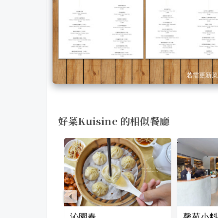
若需更新菜
好菜Kuisine 的相似餐廳
沁園春
馨苑小料