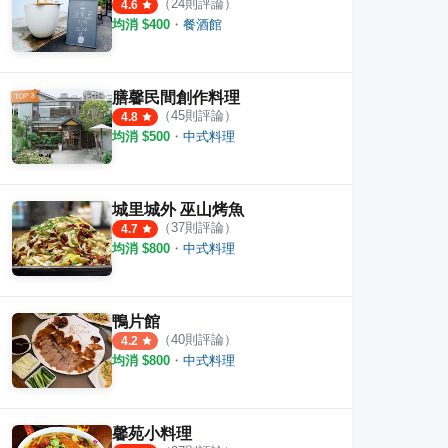
（
24
則評論）
4.6
均消 $
400
・
餐酒館
膳馨民間創作料理
（
45
則評論）
4.8
均消 $
500
・
中式料理
城里城外 巫山烤魚
（
37
則評論）
4.7
均消 $
800
・
中式料理
鴨片館
（
40
則評論）
4.2
均消 $
800
・
中式料理
馨苑小料理