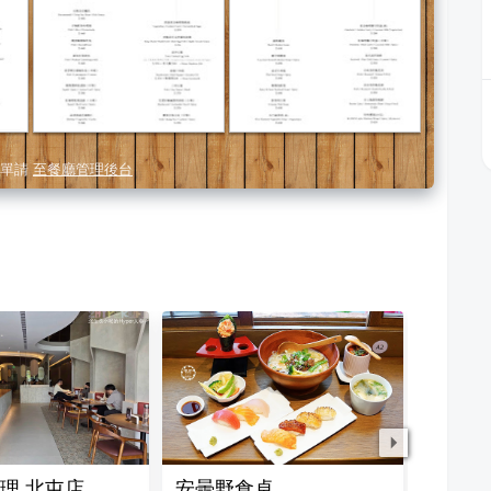
單請
至餐廳管理後台
理 北屯店
安曇野食卓
富鼎旺