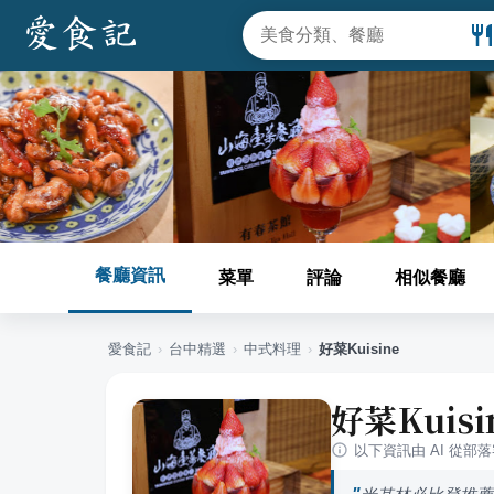
餐廳資訊
菜單
評論
相似餐廳
愛食記
›
台中
精選
›
中式料理
›
好菜Kuisine
好菜Kuisi
以下資訊由 AI 從部