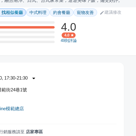
，融合南洋、日式、台式家常菜，道道美味下飯，備受好評。
建議修改
找相似餐廳
中式料理
約會餐廳
寵物友善
4.0
4.0
49
則評論
 17:30-21:30
範街24巷1號
sine模範總店
行銷服務請至
店家專區