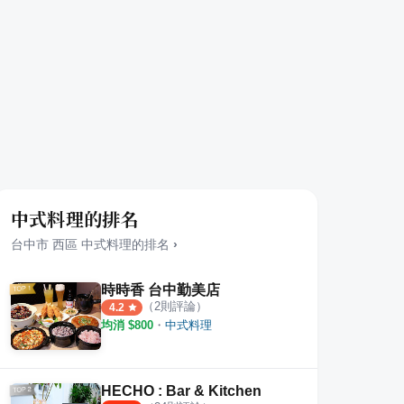
中式料理的排名
台中市
西區
中式料理
的排名
›
時時香 台中勤美店
（
2
則評論）
4.2
均消 $
800
・
中式料理
HECHO : Bar & Kitchen