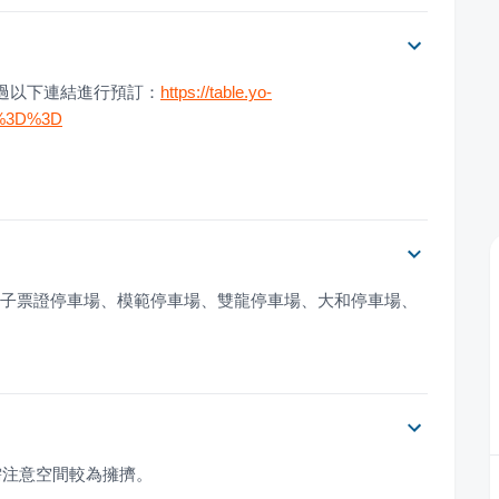
透過以下連結進行預訂：
https://table.yo-
Q%3D%3D
mes電子票證停車場、模範停車場、雙龍停車場、大和停車場、
需注意空間較為擁擠。