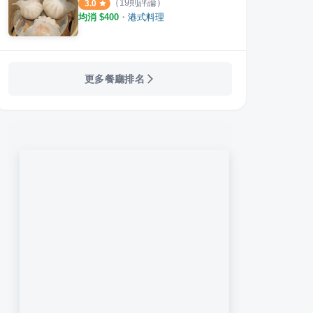
（
19
則評論）
3.0
均消 $
400
・
港式料理
更多餐廳排名
豬腳
HECHO : Bar & Kitchen
滬舍