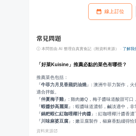
線上訂位
常見問題
ⓘ
本問答由 AI 整理自真實食記（附資料來源）
·
了解我
「好菜Kuisine」推薦必點的菜色有哪些？
『
牛菲力月見香蘋奶油燒
』
: 澳洲牛菲力製作，
『
仲夏梅子雞
』
『
蝦醬炒高麗菜
』
『
鍋粑蝦仁紅咖哩椰汁肉醬
』
『
川味麻婆豆腐
』
: 嫩豆腐製作，椒麻香點綴得
資料來源