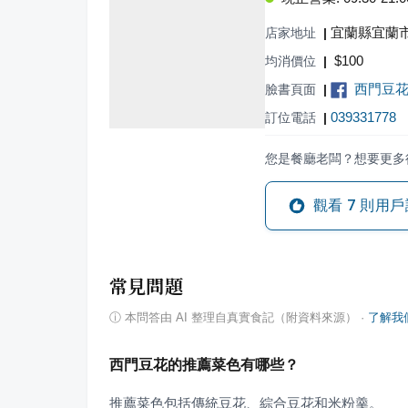
宜蘭縣宜蘭市
店家地址
|
$
100
均消價位
|
西門豆
臉書頁面
|
039331778
訂位電話
|
您是餐廳老闆？想要更多
觀看
7
則用戶
常見問題
ⓘ
本問答由 AI 整理自真實食記（附資料來源）
·
了解我
西門豆花的推薦菜色有哪些？
推薦菜色包括傳統豆花、綜合豆花和米粉羹。