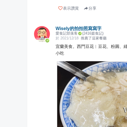
表示讚賞
分享
Wisely的拍拍照寫寫字
愛食記部落客
(
2416
篇食記)
於
2021/12/18
推薦了這家餐廳
宜蘭美食。西門豆花︱豆花、粉圓、
小吃