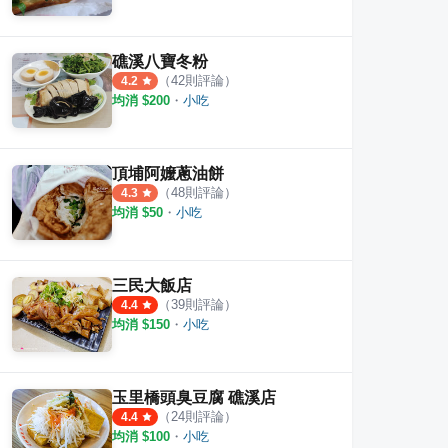
礁溪八寶冬粉
（
42
則評論）
4.2
均消 $
200
・
小吃
頂埔阿嬤蔥油餅
（
48
則評論）
4.3
均消 $
50
・
小吃
三民大飯店
（
39
則評論）
4.4
均消 $
150
・
小吃
玉里橋頭臭豆腐 礁溪店
（
24
則評論）
4.4
均消 $
100
・
小吃