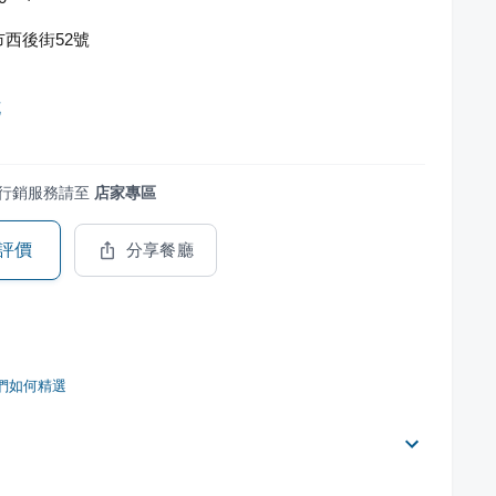
西後街52號
花
行銷服務請至
店家專區
評價
分享餐廳
們如何精選