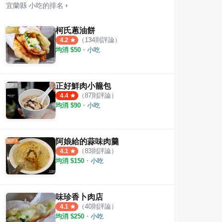
宜蘭縣
小吃
的排名
›
柯氏蔥油餅
（
134
則評論）
4.2
均消 $
50
・
小吃
正好鮮肉小籠包
（
87
則評論）
4.4
均消 $
90
・
小吃
阿娘給的蒜味肉羹
（
83
則評論）
4.1
宜蘭東門夜市
金味
均消 $
150
・
小吃
·
14
則評論
·
8
則評論
3.7
4.8
味珍香卜肉店
（
40
則評論）
4.1
均消 $
250
・
小吃