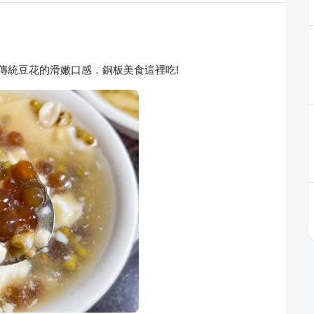
~傳統豆花的滑嫩口感．銅板美食這裡吃!