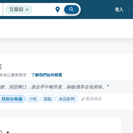
宜蘭縣
登入
落客食記彙整整理
·
了解我們如何精選
焿，清甜爽口，適合早午晚宵夜，銅板價享在地美味。
建議修改
找相似餐廳
小吃
甜點
冰品飲料
0