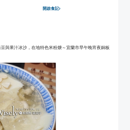
›
開啟食記
綠豆與果汁冰沙，在地特色米粉焿～宜蘭市早午晚宵夜銅板