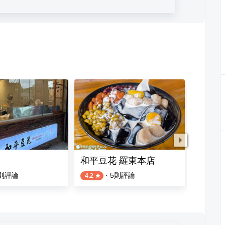
和平豆花 羅東本店
拾松
則評論
·
5
則評論
4.2
4.7