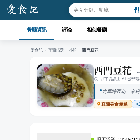
餐廳資訊
評論
相似餐廳
愛食記
›
宜蘭
精選
›
小吃
›
西門豆花
西門豆花
以下資訊由 AI 從部
古早味豆花、米粉
宜蘭
美食精選
現正營業: 09:30-21:0