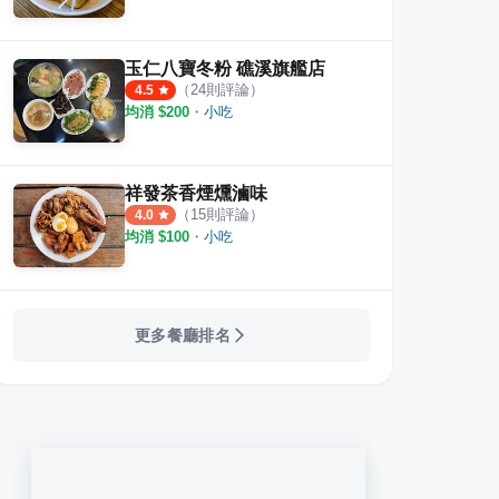
玉仁八寶冬粉 礁溪旗艦店
（
24
則評論）
4.5
均消 $
200
・
小吃
祥發茶香煙燻滷味
（
15
則評論）
4.0
均消 $
100
・
小吃
更多餐廳排名