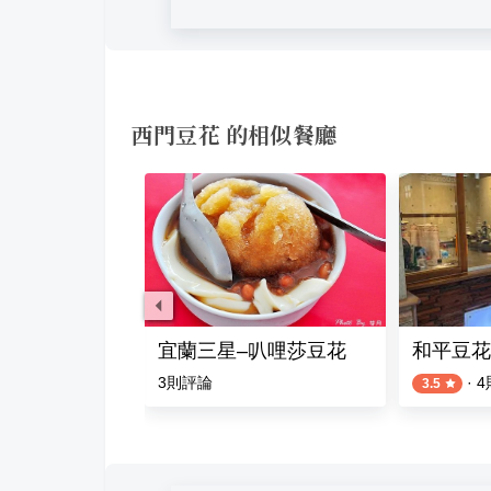
西門豆花 的相似餐廳
蓮玉里臭豆腐
宜蘭三星–叭哩莎豆花
和平豆花
評論
3
則評論
·
4
3.5