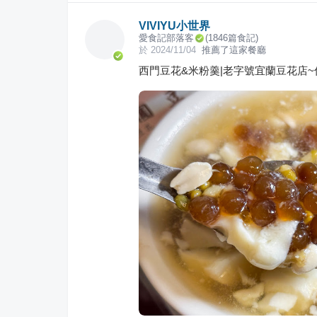
VIVIYU小世界
愛食記部落客
(
1846
篇食記)
於
2024/11/04
推薦了這家餐廳
西門豆花&米粉羹|老字號宜蘭豆花店