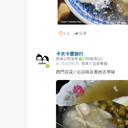
+
2
分享
卡夫卡愛旅行
愛食記部落客
(
789
篇食記)
於
2015/06/25
推薦了這家餐廳
西門豆花 / 沁涼與豆香的古早味