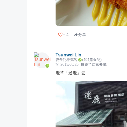
+
4
分享
Tsunwei Lin
愛食記部落客
(
494
篇食記)
於
2013/08/25
推薦了這家餐廳
鹿草「迷鹿」去.........