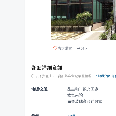
表示讚賞
分享
餐廳詳細資訊
ⓘ
以下資訊由 AI 從部落客食記彙整整理
·
了解我們如何
地標/交通
品皇咖啡觀光工廠
故宮南院
布袋玻璃高跟鞋教堂