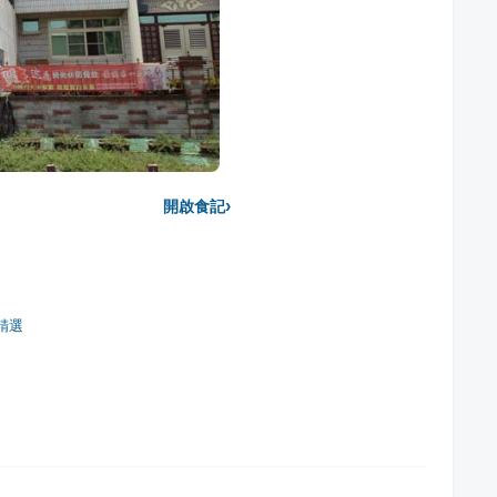
›
開啟食記
精選