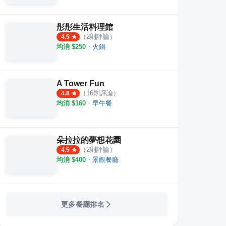
彤彤生活料理館
（
2
則評論）
4.5
均消 $
250
・
火鍋
A Tower Fun
（
16
則評論）
4.8
均消 $
160
・
早午餐
朵拉拉的夢想花園
（
2
則評論）
4.5
均消 $
400
・
景觀餐廳
更多餐廳排名