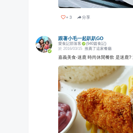
+
3
分享
跟著小毛一起趴趴GO
愛食記部落客
(
940
篇食記)
於
2016/03/15
推薦了這家餐廳
嘉義美食-迷鹿 時尚休閒餐飲 是迷鹿? 