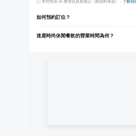
ⓘ
本問答由 AI 整理自真實食記（附資料來源）
·
了解我
如何預約訂位？
迷鹿時尚休閒餐飲的營業時間為何？