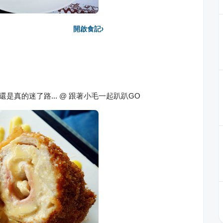
›
開啟食記
還是真的迷了路... @ 跟著小毛一起趴趴GO