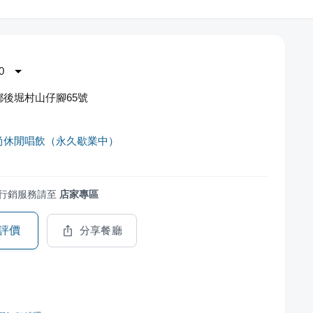
0
後堀村山仔腳65號
尚休閒唱飲（永久歇業中）
行銷服務請至
店家專區
評價
分享餐廳