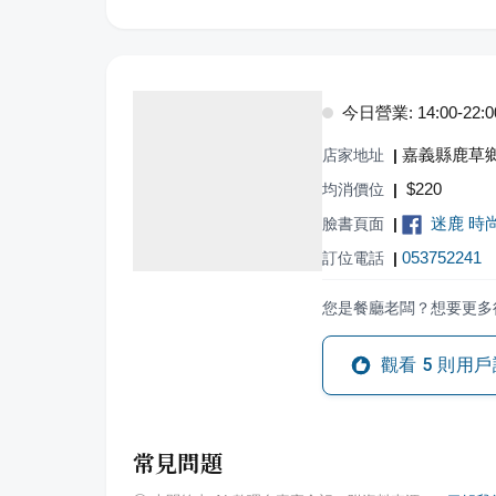
今日營業: 14:00-22:0
嘉義縣鹿草鄉
店家地址
|
$
220
均消價位
|
迷鹿 時
臉書頁面
|
053752241
訂位電話
|
您是餐廳老闆？想要更多
觀看
5
則用戶
常見問題