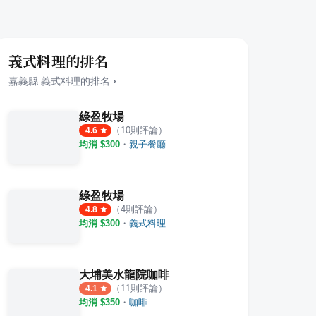
義式料理的排名
嘉義縣
義式料理
的排名
›
綠盈牧場
（
10
則評論）
4.6
均消 $
300
・
親子餐廳
綠盈牧場
（
4
則評論）
4.8
均消 $
300
・
義式料理
大埔美水龍院咖啡
（
11
則評論）
4.1
均消 $
350
・
咖啡