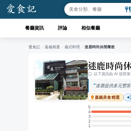
餐廳資訊
評論
相似餐廳
愛食記
›
嘉義
精選
›
義式料理
›
迷鹿時尚休閒餐飲
迷鹿時尚
以下資訊由 AI 從部
迷鹿提供多元豐富
嘉義
美食精選
5
5 星：0 則評論
4
4 星：1 則評論
3
3 星：0 則評論
2
2 星：0 則評論
1
1 星：0 則評論