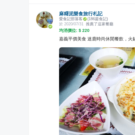
麻糬泥樂食旅行札記
愛食記部落客
(
186
篇食記)
於
2020/07/31
推薦了這家餐廳
均消價位: $
220
嘉義平價美食 迷鹿時尚休閒餐飲，火