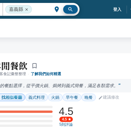
嘉義縣
登入
休閒餐飲
落客食記彙整整理
·
了解我們如何精選
的餐點選擇，從平價火鍋、焗烤到義式簡餐，滿足各類需求。
建議修改
找相似餐廳
義式料理
火鍋
早午餐
晚餐
4.5
4.5
5
則評論