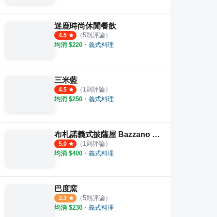
迷鹿時尚休閒餐飲
（
5
則評論）
4.5
均消 $
220
・
義式料理
三米藍
（
1
則評論）
4.5
均消 $
250
・
義式料理
布札諾義式披薩屋 Bazzano Pizzeria
（
1
則評論）
5.0
均消 $
400
・
義式料理
巴度窯
（
5
則評論）
3.3
均消 $
230
・
義式料理