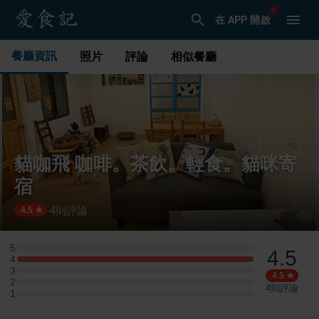
在 APP 開啟
餐廳資訊
照片
評論
相似餐廳
貓咖飛 咖啡。茶飲。輕食。貓咪寄
宿
4
則評論
·
4.5
5
4.5
5 星：0 則評論
4
4 星：2 則評論
3
3 星：0 則評論
4.5
2
2 星：0 則評論
4
則評論
1
1 星：0 則評論