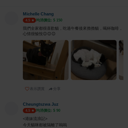
Michelle Chang
均消價位: $
150
4.5
我們全家都很喜歡貓，吃過午餐後來擼擼貓，喝杯咖啡，
心情很愉悅😊😊😊
表示讚賞
分享
Cheungtszwa Juz
均消價位: $
90
4.5
<港妹流浪記>
今天貓咪都被隔離了嗚嗚