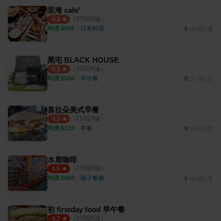
里海 cafe'
（
67
則評論）
4.3
均消 $
500
・
日本料理
15.46公里
黑宅 BLACK HOUSE
（
42
則評論）
4.3
均消 $
500
・
早午餐
17.34公里
喜拉朵美式早餐
（
21
則評論）
4.2
均消 $
120
・
早餐
15.82公里
水鹿咖啡
（
27
則評論）
4.5
均消 $
400
・
親子餐廳
15.43公里
初 firstday food 早午餐
（
32
則評論）
4.7