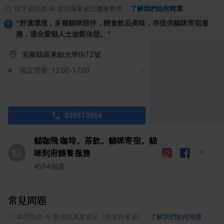
以下資訊由 AI 從部落客食記彙整整理
·
了解我們如何精選
“
舒適環境，多種貓咪陪伴，輕食飲品美味，亦提供貓咪寄宿服
務，適合愛貓人士放鬆休憩。
”
宜蘭縣羅東鎮光華街12號
現正營業: 12:00-17:00
039510566
貓咖飛 咖啡。茶飲。貓咪寄宿。貓
貓
咪到府餵養服務
4594
個讚
常見問題
ⓘ
本問答由 AI 整理自真實食記（附資料來源）
·
了解我們如何精選