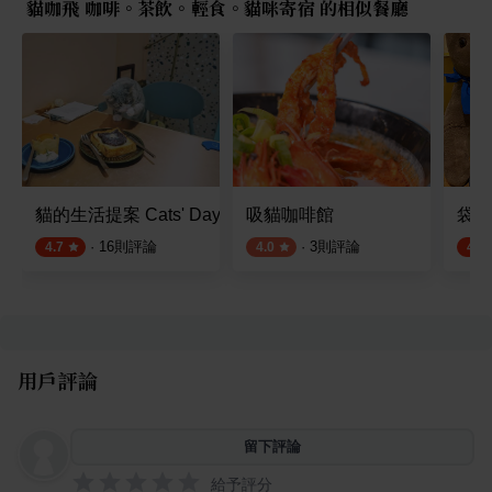
貓咖飛 咖啡。茶飲。輕食。貓咪寄宿 的相似餐廳
貓的生活提案 Cats' Day
吸貓咖啡館
袋鼠
·
16
則評論
·
3
則評論
4.7
4.0
4.4
用戶評論
留下評論
給予評分