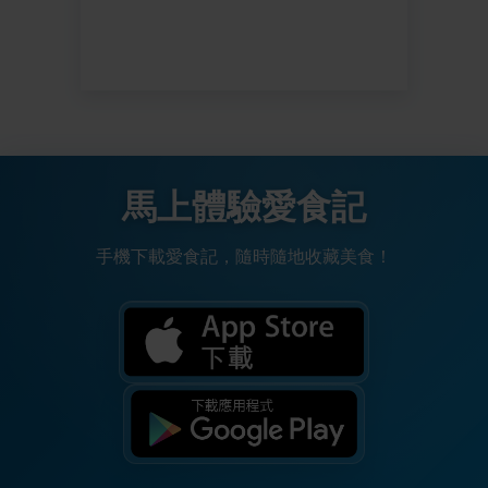
馬上體驗愛食記
手機下載愛食記，隨時隨地收藏美食！