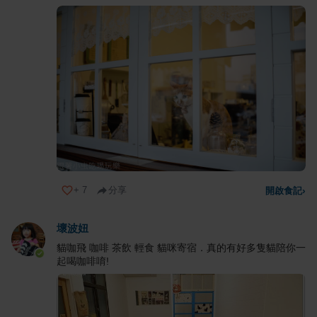
+
7
分享
開啟食記
›
壞波妞
貓咖飛 咖啡 茶飲 輕食 貓咪寄宿．真的有好多隻貓陪你一
起喝咖啡唷!