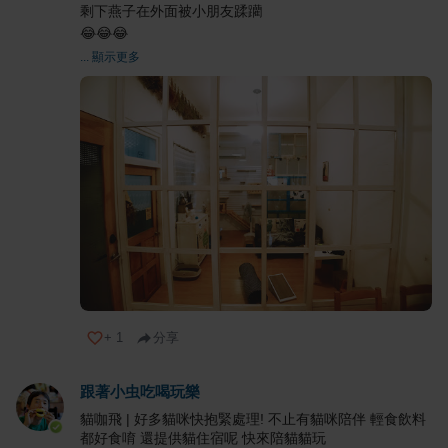
剩下燕子在外面被小朋友蹂躪
😂😂😂
... 顯示更多
+
1
分享
跟著小虫吃喝玩樂
貓咖飛 | 好多貓咪快抱緊處理! 不止有貓咪陪伴 輕食飲料
都好食唷 還提供貓住宿呢 快來陪貓貓玩