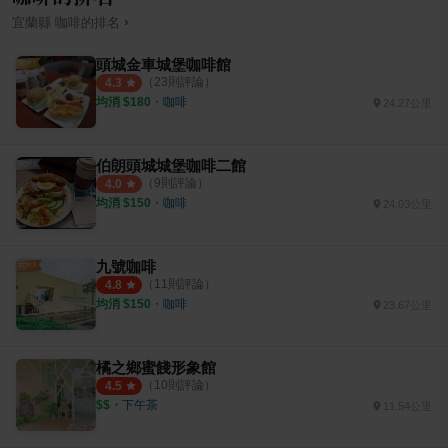
›
宜蘭縣
咖啡
的排名
頭城金車城堡咖啡館
（
23
則評論）
4.3
均消 $
180
・
咖啡
24.27公里
伯朗頭城城堡咖啡二館
（
9
則評論）
4.0
均消 $
150
・
咖啡
24.03公里
九號咖啡
（
11
則評論）
4.8
均消 $
150
・
咖啡
23.67公里
橘之鄉蜜餞形象館
（
10
則評論）
4.5
$$
・
下午茶
11.54公里