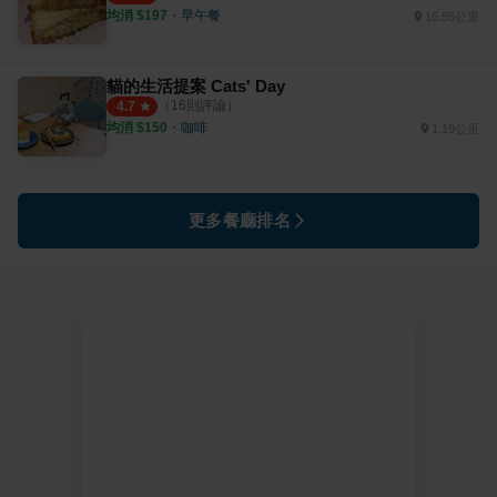
均消 $
197
・
早午餐
15.55公里
貓的生活提案 Cats' Day
（
16
則評論）
4.7
均消 $
150
・
咖啡
1.19公里
更多餐廳排名