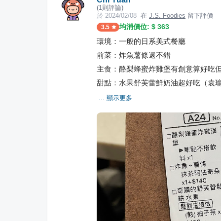
(
1
則評論)
於
2024/02/08
在
J.S. Foodies
留下評價
均消價位: $
363
3.5
環境：一般的日系美式餐廳
前菜：炸魚薯條還不錯
主食：酪梨蜂蜜炸雞堡有創意算好吃
甜點：水果舒芙蕾鮮奶油超好吃（袁瑜
... 顯示更多