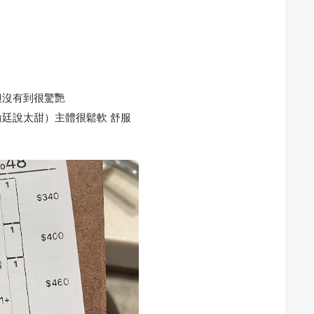
但沒有到很驚艷
廷說太甜）主體很鬆軟 舒服