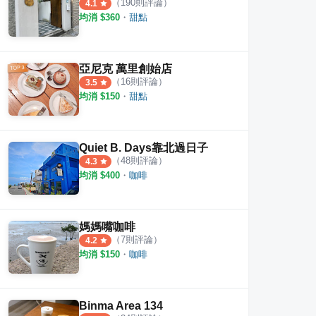
（
190
則評論）
4.1
均消 $
360
・
甜點
亞尼克 萬里創始店
（
16
則評論）
3.5
均消 $
150
・
甜點
Quiet B. Days靠北過日子
（
48
則評論）
4.3
均消 $
400
・
咖啡
媽媽嘴咖啡
（
7
則評論）
4.2
均消 $
150
・
咖啡
Binma Area 134