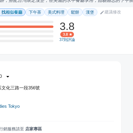
餅，搭配台灣限定漢堡，在美麗的水中餐廳享用，體驗難忘的下午
建議修改
找相似餐廳
下午茶
美式料理
鬆餅
漢堡
3.8
3.8
37
則評論
0
文化三路一段356號
dies Tokyo
行銷服務請至
店家專區