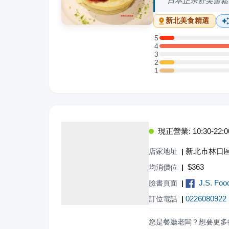
日本正宗舒芙蕾鬆
新北
美食精選
5
5 星：1 則評論
4
4 星：11 則評論
3
3 星：0 則評論
2
2 星：1 則評論
1
1 星：1 則評論
現正營業: 10:30-22:0
新北市林口區
店家地址
|
$
363
均消價位
|
J.S. Foo
臉書頁面
|
0226080922
訂位電話
|
您是餐廳老闆？想要更多