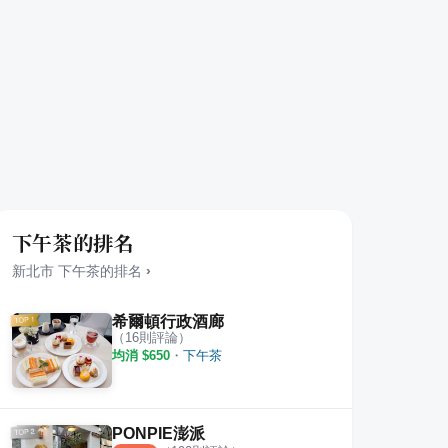
下午茶的排名
新北市
下午茶
的排名
›
希爾頓行政酒廊
（
16
則評論）
均消 $
650
・
下午茶
PONPIE澎派