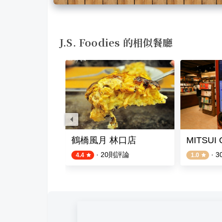
J.S. Foodies 的相似餐廳
joy意享美式廚房 林口三井店
鶴橋風月 林口店
MITSUI
則評論
·
20
則評論
·
3
4.4
1.0