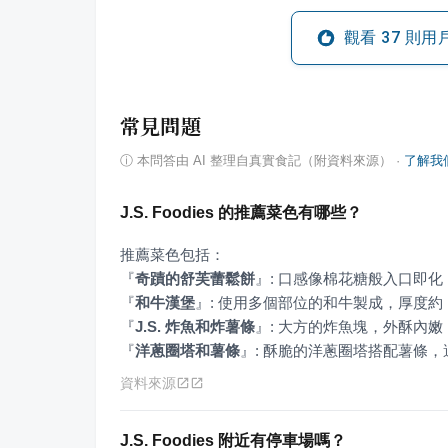
觀看
37
則用
常見問題
ⓘ
本問答由 AI 整理自真實食記（附資料來源）
·
了解我
J.S. Foodies 的推薦菜色有哪些？
『
奇蹟的舒芙蕾鬆餅
』
『
和牛漢堡
』
『
J.S. 炸魚和炸薯條
』
『
洋蔥圈塔和薯條
』
: 酥脆的洋蔥圈塔搭配薯條
資料來源
J.S. Foodies 附近有停車場嗎？