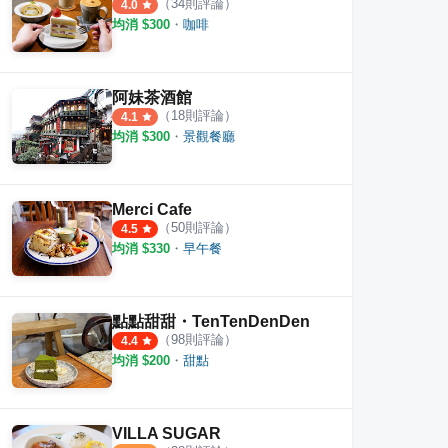
（
34
則評論）
4.0
均消 $
300
・
咖啡
阿妹茶酒館
（
18
則評論）
4.1
均消 $
300
・
景觀餐廳
Merci Cafe
（
50
則評論）
4.5
均消 $
330
・
早午餐
司
182 Pancake
金子
·
39
則評論
·
36
則評論
4.3
3.5
點點甜甜・TenTenDenDen
（
98
則評論）
4.4
均消 $
200
・
甜點
VILLA SUGAR