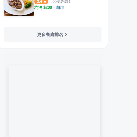
（
38
則評論）
3.4
均消 $
200
・
咖啡
更多餐廳排名