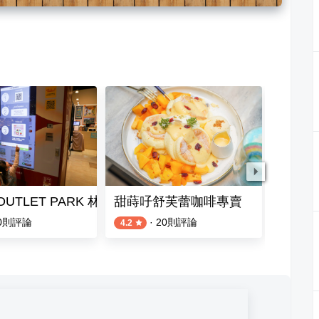
 OUTLET PARK 林口三井
甜蒔吇舒芙蕾咖啡專賣
八條壽
0
則評論
·
20
則評論
4.2
3.9