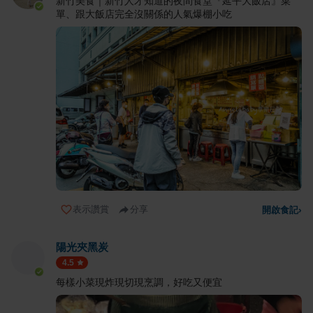
新竹美食｜新竹人才知道的夜間食堂『延平大飯店』菜
單、跟大飯店完全沒關係的人氣爆棚小吃
表示讚賞
分享
開啟食記
›
陽光夾黑炭
4.5
每樣小菜現炸現切現烹調，好吃又便宜