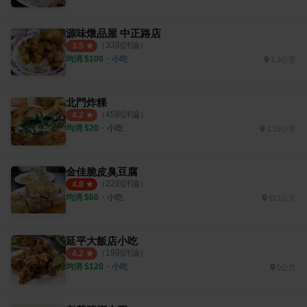
源味燉品屋 中正路店
（
33
則評論）
3.5
均消 $
100
・
小吃
1.3公里
北門炸粿
（
45
則評論）
4.2
均消 $
20
・
小吃
1.18公里
金佳脆皮臭豆腐
（
22
則評論）
4.8
均消 $
60
・
小吃
911公尺
延平大飯店小吃
（
19
則評論）
4.2
均消 $
120
・
小吃
0公尺