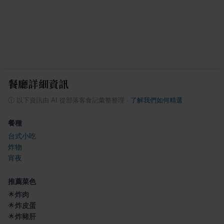
餐廳詳細資訊
ⓘ
以下資訊由 AI 從部落客食記彙整整理
·
了解我們如何精選
餐種
台式小吃
炸物
宵夜
推薦菜色
🌟
炸肉
🌟
炸皮蛋
🌟
炸豬肝