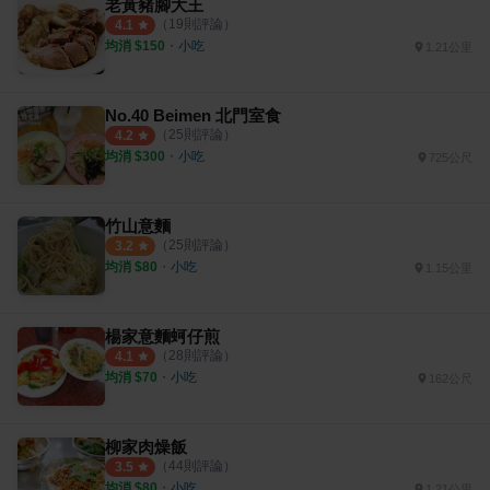
老黃豬腳大王
（
19
則評論）
4.1
均消 $
150
・
小吃
1.21公里
No.40 Beimen 北門室食
（
25
則評論）
4.2
均消 $
300
・
小吃
725公尺
竹山意麵
（
25
則評論）
3.2
均消 $
80
・
小吃
1.15公里
楊家意麵蚵仔煎
（
28
則評論）
4.1
均消 $
70
・
小吃
162公尺
柳家肉燥飯
（
44
則評論）
3.5
均消 $
80
・
小吃
1.21公里