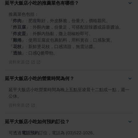
延平大飯店小吃的推薦菜色有哪些？
『
炸肉
』
『
炸豆腐
』
『
炸皮蛋
』
『
雞捲
』
『
花枝
』
『
透抽
』
: 口感Q脆帶勁。
資料來源
延平大飯店小吃的營業時間為何？
延平大飯店小吃營業時間為晚上五點至凌晨十二點或一點，週一
公休。
資料來源
延平大飯店小吃如何預約訂位？
可透過
電話預約
訂位，電話為 (03)522-1026。