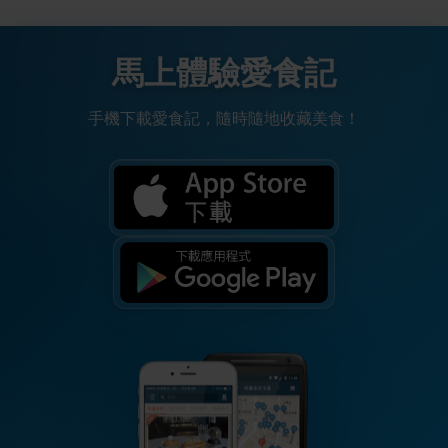
馬上體驗愛食記
手機下載愛食記，隨時隨地收藏美食！