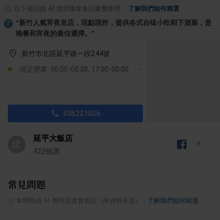
以下資訊由 AI 從部落客食記彙整整理
·
了解我們如何精選
“
新竹人氣宵夜老店，現點現炸，提供各式台味小吃和下酒菜，是
晚餐和宵夜的最佳選擇。
”
新竹市北區延平路一段244號
現正營業: 00:00-00:30, 17:00-00:00
035221026
延平大飯店
延
422
個讚
常見問題
ⓘ
本問答由 AI 整理自真實食記（附資料來源）
·
了解我們如何精選