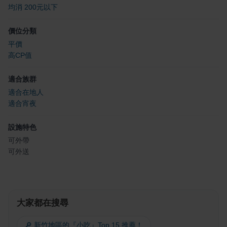
均消 200元以下
價位分類
平價
高CP值
適合族群
適合在地人
適合宵夜
設施特色
可外帶
可外送
大家都在搜尋
🔎 新竹地區的『小吃』Top 15 推薦！