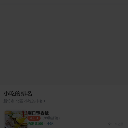
小吃的排名
›
新竹市
北區
小吃
的排名
廟口鴨香飯
（
99
則評論）
4.1
均消 $
100
・
小吃
1.09公里