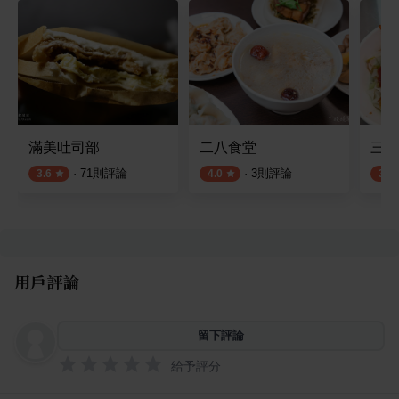
滿美吐司部
二八食堂
三億
·
71
則評論
·
3
則評論
3.6
4.0
3.5
用戶評論
留下評論
給予評分