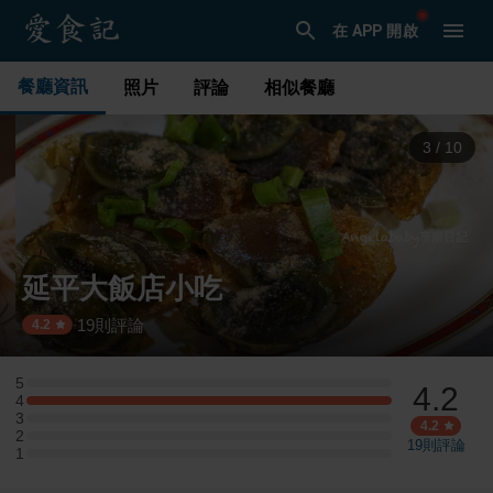
在 APP 開啟
餐廳資訊
照片
評論
相似餐廳
3
/
10
延平大飯店小吃
19
則評論
·
4.2
5
4.2
5 星：0 則評論
4
4 星：3 則評論
3
3 星：0 則評論
4.2
2
2 星：0 則評論
19
則評論
1
1 星：0 則評論