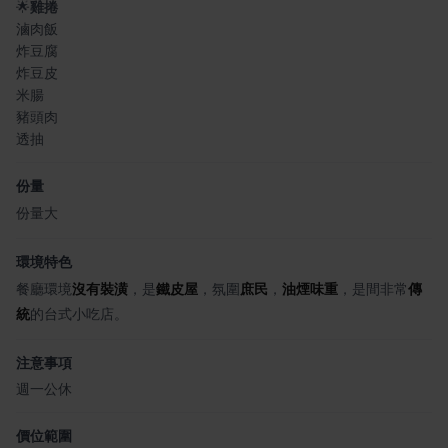
🌟
雞捲
滷肉飯
炸豆腐
炸豆皮
米腸
豬頭肉
透抽
份量
份量大
環境特色
餐廳環境
沒有裝潢
，是
鐵皮屋
，氛圍
庶民
，
油煙味重
，是間非常
傳
統
的台式小吃店。
注意事項
週一公休
價位範圍