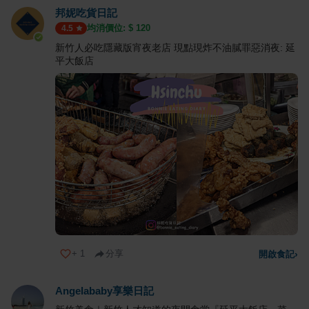
邦妮吃貨日記
均消價位: $
120
4.5
新竹人必吃隱藏版宵夜老店 現點現炸不油膩罪惡消夜: 延
平大飯店
+
1
分享
開啟食記
›
Angelababy享樂日記